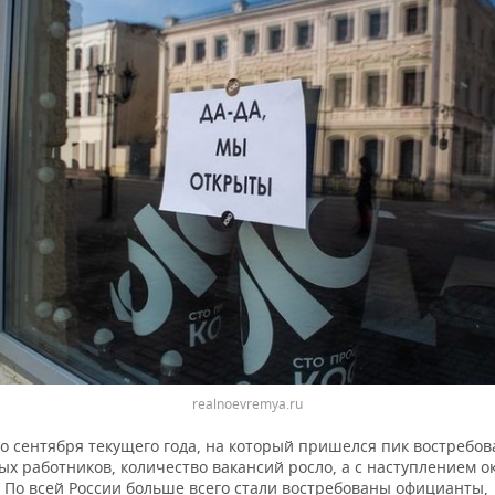
realnoevremya.ru
до сентября текущего года, на который пришелся пик востребо
х работников, количество вакансий росло, а с наступлением о
. По всей России больше всего стали востребованы официанты,