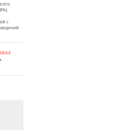
всего
8%).
ей с
аведений
анал
.