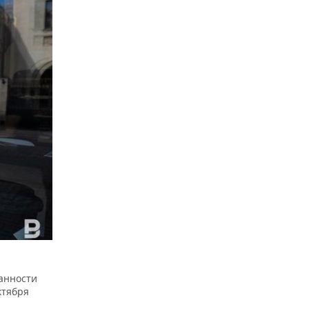
ванности
ктября