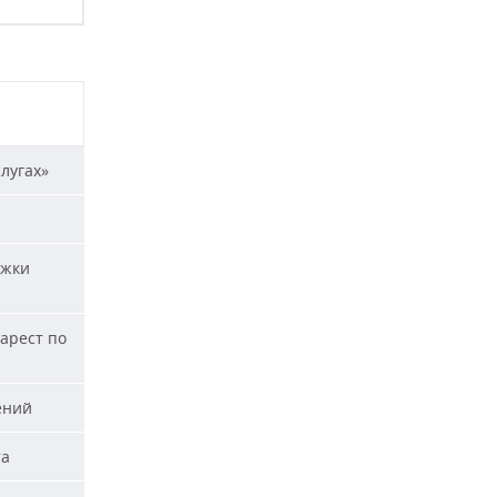
лугах»
ржки
арест по
ений
та