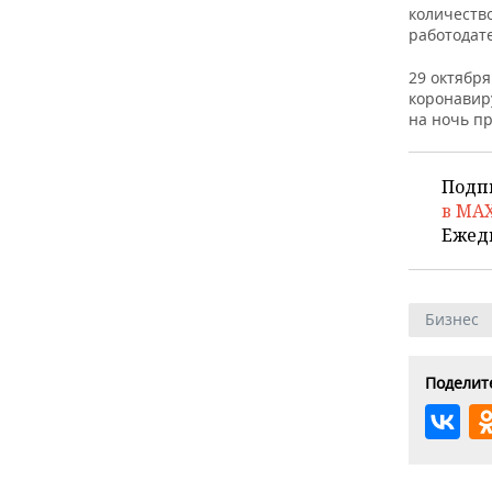
количество
работодате
29 октября
коронавир
на ночь п
Подп
в MA
Ежед
Бизнес
Поделите