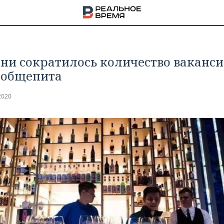
ани сократилось количество ваканси
 общепита
2020
НА