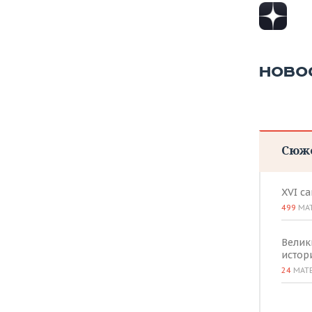
НОВО
Сюж
XVI с
499
МА
Велик
истор
24
МАТ