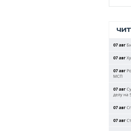
ЧИ
Би
07 авг
Ху
07 авг
Ро
07 авг
МСП
Су
07 авг
делу на 
Сп
07 авг
Ст
07 авг