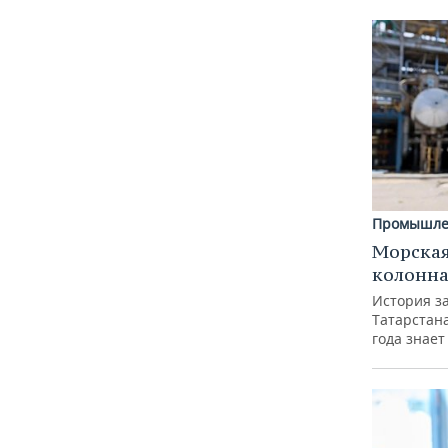
Промышле
Морская
колонн
История з
Татарстан
года знает