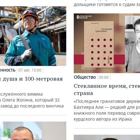
дольщики готовятся к судам з
нность
07 авг, 13:00
Общество
00:00
 душа и 100-метровая
а
Стеклянное время, сте
страна
аслуженного химика
а Олега Жогина, который 32
«Последнее гранатовое дерев
 завод до последнего винтика
Бахтияра Али — редкий для р
книжного поля перевод совр
курдского автора из Ирака