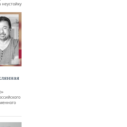
а неустойку
клянная
о»
оссийского
еменного