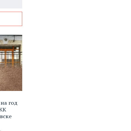
на год
 ЖК
вске
,