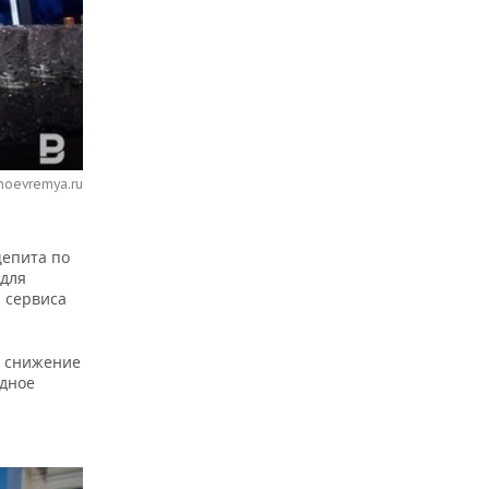
noevremya.ru
щепита по
 для
и сервиса
, снижение
рдное