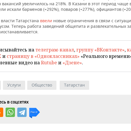
 вакансий увеличилось на 218%. В Казани в этот период чаще 
ли искали барменов (+292%), поваров (+277%), официантов (+20
 власти Татарстана
ввели
новые ограничения в связи с ситуаци
усом. Теперь работа заведений общепита и развлекательных з
риостанавливается.
исывайтесь на
телеграм-канал
,
группу «ВКонтакте»
,
к
X
и
страницу в «Одноклассниках»
«Реального времени»
невные видео на
Rutube
и
«Дзене»
.
Услуги
Общество
Татарстан
сь в соцсетях