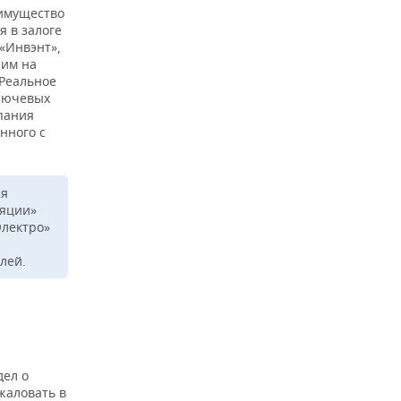
 имущество
 в залоге
 «Инвэнт»,
шим на
«Реальное
ключевых
пания
нного с
ся
ляции»
Электро»
лей.
дел о
жаловать в