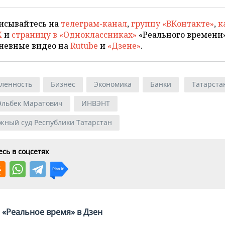
исывайтесь на
телеграм-канал
,
группу «ВКонтакте»
,
к
X
и
страницу в «Одноклассниках»
«Реального времени»
невные видео на
Rutube
и
«Дзене»
.
ленность
Бизнес
Экономика
Банки
Татарста
Эльбек Маратович
ИНВЭНТ
жный суд Республики Татарстан
сь в соцсетях
«Реальное время» в Дзен