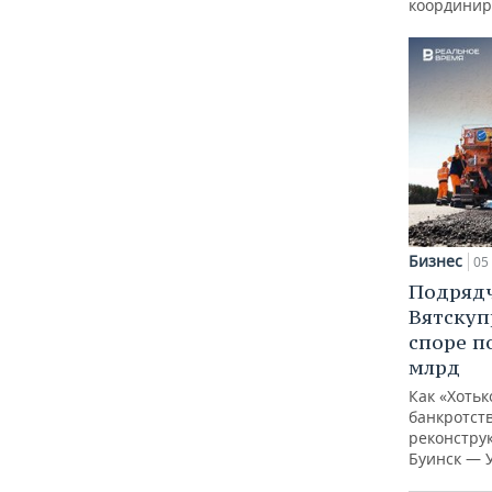
координир
Бизнес
05 
Подрядч
Вятскуп
споре п
млрд
Как «Хотьк
банкротств
реконстру
Буинск — 