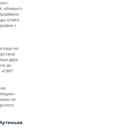
вэнт-
К «Инвэнт»
промбанк-
оды отмел,
аравне с
ам еще не
арстана
ных двух
ги до
я «СМП
али
оляции»
днако не
урсного
 Артемьев