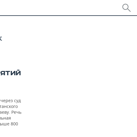
к
ИЯТИЙ
через суд
танского
аеву. Речь
льная
выше 800