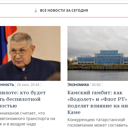
ВСЕ НОВОСТИ ЗА СЕГОДНЯ
Экономика
нность
00:00
28 июл, 20:45
Камский гамбит: как
пилоте: кто будет
«Водолет» и «Флот РТ»
ть беспилотной
поделят влияние на н
ностью
Каме
нниханов считает, что
автономного транспорта на
Конкуренцию татарстанской
е и в воздухе надо
госкомпании может составить