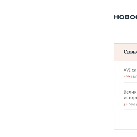
НОВО
Сюж
XVI с
499
МА
Велик
истор
24
МАТ