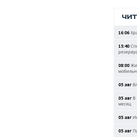
ЧИ
Хра
16:06
Спе
15:40
резерву
Жит
08:00
мобильн
Вл
05 авг
В 
05 авг
месяц
Ию
05 авг
Пш
05 авг