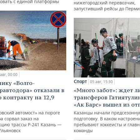
овать с единой платформы
нижегородский перевозчик,
запустивший рейсы до Перми
авг, 00:00
Спорт
05 авг, 15:30
ику «Волго-
«Много забот»: ждет л
равтодора» отказали в
трансферов Гатиятулин
о контракту на 12,9
«Ак Барс» вышел из от
Казанцы начали предсезонн
овский автомост» на пороге
подготовку. В каком настроен
а сорвал заказ на
пребывают хоккеисты и глав
кцию трассы Р‑241 Казань —
команды
Ульяновск