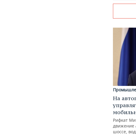
Промышле
На авто
управля
мобиль
Рифкат Ми
движение 
шоссе, вод