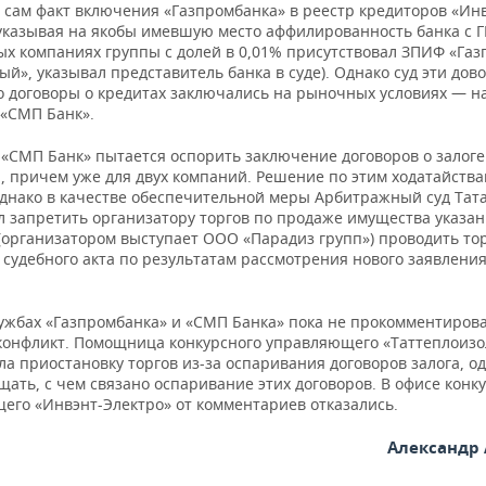
 сам факт включения «Газпромбанка» в реестр кредиторов «Ин
 указывая на якобы имевшую место аффилированность банка с Г
ых компаниях группы с долей в 0,01% присутствовал ЗПИФ «Газ
й», указывал представитель банка в суде). Однако суд эти дов
то договоры о кредитах заключались на рыночных условиях — н
 «СМП Банк».
 «СМП Банк» пытается оспорить заключение договоров о залоге
, причем уже для двух компаний. Решение по этим ходатайств
однако в качестве обеспечительной меры Арбитражный суд Тат
л запретить организатору торгов по продаже имущества указан
(организатором выступает ООО «Парадиз групп») проводить тор
 судебного акта по результатам рассмотрения нового заявлени
лужбах «Газпромбанка» и «СМП Банка» пока не прокомментиров
конфликт. Помощница конкурсного управляющего «Таттеплоиз
а приостановку торгов из-за оспаривания договоров залога, о
щать, с чем связано оспаривание этих договоров. В офисе конк
его «Инвэнт-Электро» от комментариев отказались.
Александр