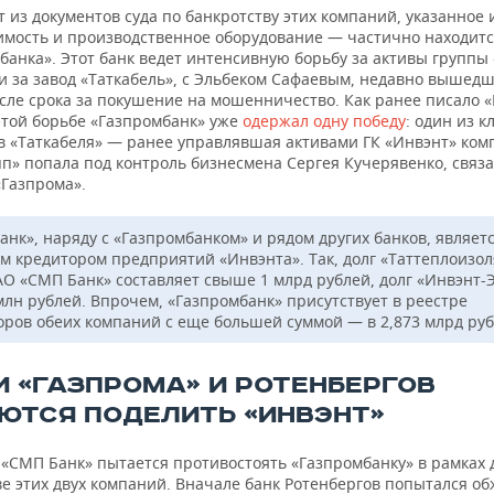
т из документов суда по банкротству этих компаний, указанное
мость и производственное оборудование — частично находится
банка». Этот банк ведет интенсивную борьбу за активы группы
ти за завод «Таткабель», с Эльбеком Сафаевым, недавно вышед
осле срока за покушение на мошенничество. Как ранее писало 
этой борьбе «Газпромбанк» уже
одержал одну победу
: один из 
в «Таткабеля» — ранее управлявшая активами ГК «Инвэнт» ком
п» попала под контроль бизнесмена Сергея Кучерявенко, связа
«Газпрома».
анк», наряду с «Газпромбанком» и рядом других банков, являет
м кредитором предприятий «Инвэнта». Так, долг «Таттеплоизо
АО «СМП Банк» составляет свыше 1 млрд рублей, долг «Инвэнт-
млн рублей. Впрочем, «Газпромбанк» присутствует в реестре
оров обеих компаний с еще большей суммой — в 2,873 млрд руб
И «ГАЗПРОМА» И РОТЕНБЕРГОВ
ЮТСЯ ПОДЕЛИТЬ «ИНВЭНТ»
 «СМП Банк» пытается противостоять «Газпромбанку» в рамках 
е этих двух компаний. Вначале банк Ротенбергов попытался об