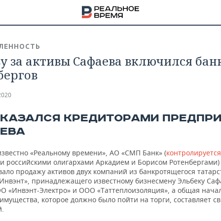
ЛЕННОСТЬ
ву за активы Сафаева включился бан
бергов
2020
ОКАЗАЛСЯ КРЕДИТОРАМИ ПРЕДПР
ЕВА
известно «Реальному времени», АО «СМП Банк» (
контролируется
и российскими олигархами Аркадием и Борисом Ротенбергами) 
вало продажу активов двух компаний из банкротящегося татарс
«Инвэнт», принадлежащего известному бизнесмену Эльбеку Саф
ОО «Инвэнт-Электро» и ООО «Таттеплоизоляция», а общая нача
НА
имущества, которое должно было пойти на торги, составляет с
й.