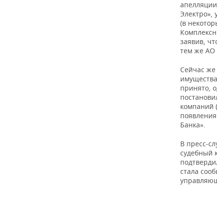
ВОДНЫЕ ВИДЫ СПОРТА
ОБРАЗОВАНИЕ
апелляции
Электро»,
(в некотор
ХОККЕЙ С МЯЧОМ
ПРОИСШЕСТВИЯ
Комплексны
заявив, ч
тем же АО
Сейчас же
имущества
принято, 
постанови
компаний 
появления
Банка».
В пресс-с
судебный 
подтвердил
стала сооб
управляющ