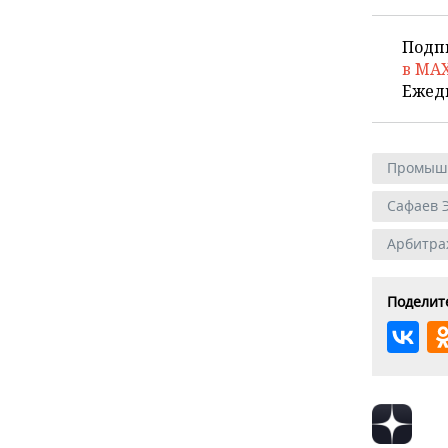
Подп
в MA
Ежед
Промыш
Сафаев 
Арбитра
Поделите