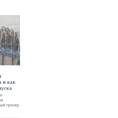
и
 и как
пуска
ую
ии
ный тренер