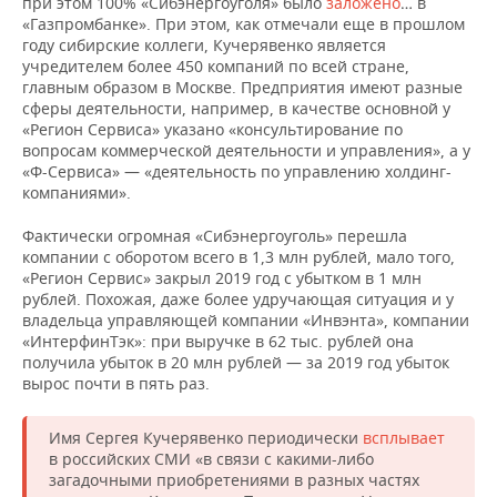
при этом 100% «Сибэнергоуголя» было
заложено
… в
«Газпромбанке». При этом, как отмечали еще в прошлом
году сибирские коллеги, Кучерявенко является
учредителем более 450 компаний по всей стране,
главным образом в Москве. Предприятия имеют разные
сферы деятельности, например, в качестве основной у
«Регион Сервиса» указано «консультирование по
вопросам коммерческой деятельности и управления», а у
«Ф-Сервиса» — «деятельность по управлению холдинг-
компаниями».
Фактически огромная «Сибэнергоуголь» перешла
компании с оборотом всего в 1,3 млн рублей, мало того,
«Регион Сервис» закрыл 2019 год с убытком в 1 млн
рублей. Похожая, даже более удручающая ситуация и у
владельца управляющей компании «Инвэнта», компании
«ИнтерфинТэк»: при выручке в 62 тыс. рублей она
получила убыток в 20 млн рублей — за 2019 год убыток
вырос почти в пять раз.
Имя Сергея Кучерявенко периодически
всплывает
в российских СМИ «в связи с какими-либо
загадочными приобретениями в разных частях