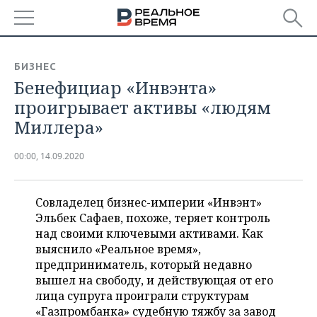
РЕГИОНЫ
БИЗНЕС
Бенефициар «Инвэнта»
БАШКОРТОСТАН
НОВОСТИ
проигрывает активы «людям
ТАТАРСТАН
АНАЛИТИКА
Миллера»
УДМУРТИЯ
НОВОСТИ АНАЛИТИКИ
ЭКОНОМИКА
00:00, 14.09.2020
ДЕКЛАРАЦИИ О ДОХОДАХ
НОВОСТИ ЭКОНОМИКИ
ПРОМЫШЛЕННОСТЬ
Совладелец бизнес-империи «Инвэнт»
КОРОЛИ ГОСЗАКАЗА ПФО
ФИНАНСЫ
НОВОСТИ
НЕДВИЖИМОСТЬ
Эльбек Сафаев, похоже, теряет контроль
ПРОМЫШЛЕННОСТИ
над своими ключевыми активами. Как
ВУЗЫ ТАТАРСТАНА
БАНКИ
НОВОСТИ НЕДВИЖИМОСТИ
АВТО
выяснило «Реальное время»,
АГРОПРОМ
предприниматель, который недавно
КОМУ ПРИНАДЛЕЖАТ
БЮДЖЕТ
НОВОСТИ АВТО
БИЗНЕС
вышел на свободу, и действующая от его
ТОРГОВЫЕ ЦЕНТРЫ
МАШИНОСТРОЕНИЕ
лица супруга проиграли структурам
ТАТАРСТАНА
ИНВЕСТИЦИИ
НОВОСТИ БИЗНЕСА
«Газпромбанка» судебную тяжбу з
а завод
ТЕХНОЛОГИИ