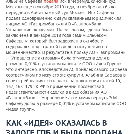
Альбина Сафаева
подала
иск в Черемушкинский суд
Москвы еще в октябре 2019 года, в ноябре оно было
передано в Арбитражный суд Москвы. Иск Сафаева
подала одновременно к двум связанным юридическим
лицам: АО «Газпромбанк» и АО «Газпромбанк —
Управление активами». По ее словам, сделка была
заключена в декабре 2018 года самим Эльбеком
Сафаевым, который был задержан в октябре и
содержался под стражей в деле о покушении на
мошенничество. В результате в пользу АО «Газпромбанк
— Управление активами» была отчуждена доля в
размере 0,01% в уставном капитале ООО «Идея Групп».
Что интересно, впоследствии АС привлек самого Сафаева
соответчиком по иску его же супруги. Альбина Сафаева в
своих требованиях ссылалась на положения статей 10,
167, 168, 179 ГК РФ о применении последствий
недействительности сделки в виде обязания АО
«Газпромбанк — Управление активами» вернуть Э.М.
Сафаеву долю в размере 0,01% в уставном капитале ООО
«Идея групп».
КАК «ИДЕЯ» ОКАЗАЛАСЬ В
ЗАЛОГЕ ГПБ И БЫЛА ПРОДАНА