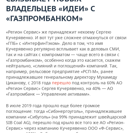
ВЛАДЕЛЬЦЕВ «ИДЕИ» С
«ГАЗПРОМБАНКОМ»
«Регион Сервис» же принадлежит некоему Сергею
Кучерявенко. И вот тут уже сложнее отмахнуться от связи
«ГПБ» с «ИнтерфинТэком». Дело в том, что имя
Кучерявенко регулярно всплывает как в деловых СМИ,
так и на сайтах с компроматом — чаще всего в связи с
«Газпромбанком», особенно когда это касается, скажем
нейтрально, «слияний и поглощений» компаний. Так,
например, рельсовое предприятие «РСП-М», ранее
принадлежавшее генеральному директору Мухамеду
Циканову, с 2018 года
перешло
под контроль на 60% АО
«Регион Сервис» Сергея Кучерявенко, на 40% — АО
«Газпромбанк — Управление активами».
В июле 2019 года прошло еще более громкое
поглощение: тогда «Сибэнергоуголь», принадлежавшее
компании «Сибуголь» (на 99% принадлежит швейцарской
SIB Coal AG), перешло под крыло все того же АО «Регион-
Сервис» через компанию Кучерявенко ООО «Ф-Сервис»,