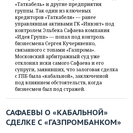
НЕФТЕХИМИЯ
«Таткабель» и другие предприятия
группы. Та
к один из ключевых
РОЗНИЧНАЯ ТОРГОВЛЯ
НОВОСТИ ТЕХНОЛОГИЙ
МЕРОПРИЯТИЯ
НЕФТЬ
кредиторов «Таткабеля» — ранее
управлявшая активами ГК «Инвэнт» под
ТРАНСПОРТ
IT
НОВОСТИ МЕРОПРИЯТИЙ
СПОРТ
ОПК
контролем Эльбека Сафаева компания
«Идея Групп» — попал под контроль
УСЛУГИ
МЕДИА
ВЫЕЗДНАЯ РЕДАКЦИЯ
НОВОСТИ СПОРТА
ОБЩЕСТВО
ЭНЕРГЕТИКА
бизнесмена Сергея Кучерявенко,
связанного с топами «Газпрома».
ТЕЛЕКОММУНИКАЦИИ
БИЗНЕС-БРАНЧИ
ФУТБОЛ
НОВОСТИ ОБЩЕСТВА
ФОТОГАЛЕРЕЯ
Московский арбитражный суд уже
отклонил иски самого Сафаева и его
ONLINE-КОНФЕРЕНЦИИ
ХОККЕЙ
ВЛАСТЬ
СЮЖЕТЫ
супруги, заявивших, что залоговая сделка
с ГПБ была «кабальной», заключенной
ОТКРЫТАЯ ЛЕКЦИЯ
БАСКЕТБОЛ
ИНФРАСТРУКТУРА
СПРАВОЧНИК
под влиянием обстоятельств, когда
бизнесмен был под стражей.
ВОЛЕЙБОЛ
ИСТОРИЯ
СПИСОК ПЕРСОН
ПОЛНАЯ ВЕРСИЯ
КИБЕРСПОРТ
КУЛЬТУРА
СПИСОК КОМПАНИЙ
САФАЕВЫ О «КАБАЛЬНОЙ»
СДЕЛКЕ С «ГАЗПРОМБАНКОМ»
ФИГУРНОЕ КАТАНИЕ
МЕДИЦИНА