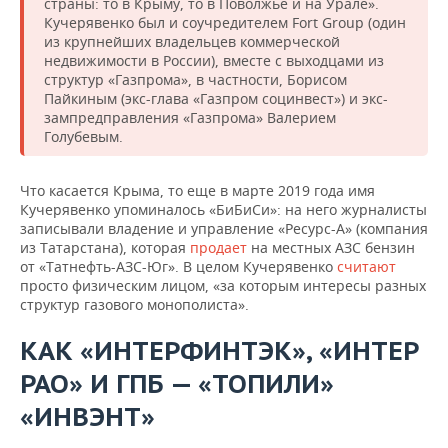
страны: то в Крыму, то в Поволжье и на Урале».
Кучерявенко был и соучредителем Fort Group (один
из крупнейших владельцев коммерческой
недвижимости в России), вместе с выходцами из
структур «Газпрома», в частности, Борисом
Пайкиным (экс-глава «Газпром социнвест») и экс-
зампредправления «Газпрома» Валерием
Голубевым.
Что касается Крыма, то еще в марте 2019 года имя
Кучерявенко упоминалось «БиБиСи»: на него журналисты
записывали владение и управление «Ресурс-А» (компания
из Татарстана), которая
продает
на местных АЗС бензин
от «Татнефть-АЗС-Юг». В целом Кучерявенко
считают
просто физическим лицом, «за которым интересы разных
структур газового монополиста».
КАК «ИНТЕРФИНТЭК», «ИНТЕР
РАО» И ГПБ — «ТОПИЛИ»
«ИНВЭНТ»