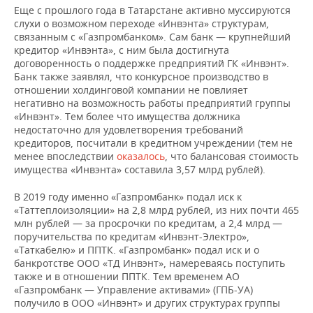
Еще с прошлого года в Татарстане активно муссируются
слухи о возможном переходе «Инвэнта» структурам,
связанным с «Газпромбанком». Сам банк — крупнейший
кредитор «Инвэнта», с ним была достигнута
договоренность о поддержке предприятий ГК «Инвэнт».
Банк также заявлял, что конкурсное производство в
отношении холдинговой компании не повлияет
негативно на возможность работы предприятий группы
«Инвэнт». Тем более что имущества должника
недостаточно для удовлетворения требований
кредиторов, посчитали в кредитном учреждении (тем не
менее впоследствии
оказалось
, что балансовая стоимость
имущества «Инвэнта» составила 3,57 млрд рублей).
В 2019 году именно «Газпромбанк» подал иск к
«Таттеплоизоляции» на 2,8 млрд рублей, из них почти 465
млн рублей — за просрочки по кредитам, а 2,4 млрд —
поручительства по кредитам «Инвэнт-Электро»,
«Таткабелю» и ППТК. «Газпромбанк» подал иск и о
банкротстве ООО «ТД Инвэнт», намереваясь поступить
также и в отношении ППТК. Тем временем АО
«Газпромбанк — Управление активами» (ГПБ-УА)
получило в ООО «Инвэнт» и других структурах группы