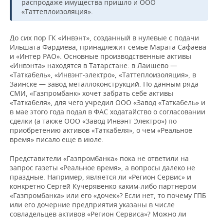
распродаже имущества пришло и ООО
«Таттеплоизоляция».
До сих пор ГК «Инвэнт», созданный в нулевые с подачи
Ильшата Фардиева, принадлежит семье Марата Сафаева
и «Интер РАО». Основные производственные активы
«Инвэнта» находятся в Татарстане: в Лаишево —
«Таткабель», «Инвэнт-электро», «Таттеплоизоляция», в
Заинске — завод металлоконструкций. По данным ряда
СМИ, «Газпромбанк» хочет забрать себе активы
«Таткабеля», для чего учредил ООО «Завод «Таткабель» и
в мае этого года подал в ФАС ходатайство о согласовании
сделки (а также ООО «Завод Инвэнт Электро») по
приобретению активов «Таткабеля», о чем «Реальное
время» писало еще в июле.
Представители «Газпромбанка» пока не ответили на
запрос газеты «Реальное время», а вопросы далеко не
праздные. Например, является ли «Регион Сервис» и
конкретно Сергей Кучерявенко каким-либо партнером
«Газпромбанка» или его «дочек»? Если нет, то почему ГПБ
или его дочерние предприятия указаны в числе
совладельцев активов «Регион Сервиса»? Можно ли