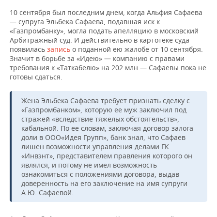
10 сентября был последним днем, когда Альфия Сафаева
— супруга Эльбека Сафаева, подавшая иск к
«Газпромбанку», могла подать апелляцию в московский
Арбитражный суд. И действительно в картотеке суда
появилась
запись
о поданной ею жалобе от 10 сентября.
Значит в борьбе за «Идею» — компанию с правами
требования к «Таткабелю» на 202 млн — Сафаевы пока не
готовы сдаться.
Жена Эльбека Сафаева требует признать сделку с
«Газпромбанком», которую ее муж заключил под
стражей «вследствие тяжелых обстоятельств»,
кабальной. По ее словам, заключая договор залога
доли в ООО«Идея Групп», банк знал, что Сафаев
лишен возможности управления делами ГК
«Инвэнт», представителем правления которого он
являлся, и потому не имел возможность
ознакомиться с положениями договора, выдав
доверенность на его заключение на имя супруги
А.Ю. Сафаевой.