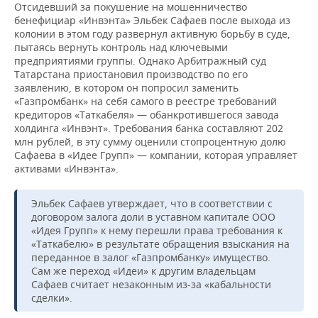
ВОДНЫЕ ВИДЫ СПОРТА
ОБРАЗОВАНИЕ
Отсидевший за покушение на мошенничество
бенефициар «Инвэнта» Эльбек Сафаев после выхода из
колонии в этом году развернул активную борьбу в суде,
ХОККЕЙ С МЯЧОМ
ПРОИСШЕСТВИЯ
пытаясь вернуть контроль над ключевыми
предприятиями группы. Однако Арбитражный суд
Татарстана приостановил производство по его
заявлению, в котором он попросил заменить
«Газпромбанк» на себя самого в реестре требований
кредиторов «Таткабеля» — обанкротившегося завода
холдинга «Инвэнт». Требования банка составляют 202
млн рублей, в эту сумму оценили стопроцентную долю
Сафаева в «Идее Групп» — компании, которая управляет
активами «Инвэнта».
Эльбек Сафаев утверждает, что в соответствии с
договором залога доли в уставном капитале ООО
«Идея Групп» к нему перешли права требования к
«Таткабелю» в результате обращения взыскания на
переданное в залог «Газпромбанку» имущество.
Сам же переход «Идеи» к другим владельцам
Сафаев считает незаконным из-за «кабальности
сделки».