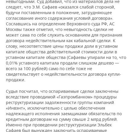
невыгодными. Суд добавил, что из материалов дела не
следует, что Э.М. Сафаев «оказался слабой стороной,
будучи поставленным в положение, затрудняющее
согласование иного содержания условий договора».
Сославшись на определение Верховного суда РФ, АС
Москвы также отметил, что невыгодность сделки не
может сама по себе служить основанием для признания
договора недействительным как кабальной сделки. К
слову, несоответствие цены продажи доли в уставном
капитале общества действительной стоимости доли в
уставном капитале общества (Сафаевы упирали на то, что
0,01% уставного капитала продали слишком дешево —
всего за 100 рублей) само по себе тоже не
свидетельствует о недействительности договора купли-
продажи.
Судья посчитал, что оспариваемые сделки заключены
вследствие проводимой «Газпромбанком» процедуры
реструктуризации задолженности группы компаний
«Инвэнт», исключительно с целью обеспечения
надлежащего исполнения заемщиками обязательств по
кредитным договорам на сумму свыше 2 млрд рублей.
Именно при проведении реструктуризации Эльбек
Сафаев был вынужден заключить оспариваемые