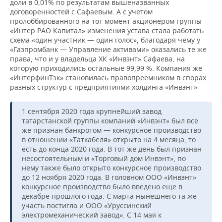
доли в 0,01% по результатам вышеназванных
договоренностей с Сафаевым. А с учетом
пролоббированного на тот момент акционером группы
«Интер РАО Капитал» изменения устава стала работать
схема «один участник — один голос», благодаря чему у
«Газпромбанк — Управление активами» оказались те же
права, что и у владельца ХК «Инвэнт» Сафаева, на
которую приходились остальные 99,99 %. Компания же
«ИнтерфинТэк» становилась правопреемником в спорах
разных структур с предприятиями холдинга «Инвэнт»
1 сентября 2020 года крупнейший завод
татарстанской группы компаний «Инвэнт» был все
же признан банкротом — конкурсное производство
в отношении «Таткабеля» открыто на 4 месяца, то
есть до конца 2020 года. В тот же день был признан
несостоятельным и «Торговый дом Инвэнт», по
нему также было открыто конкурсное производство
до 12 ноября 2020 года. В головном ООО «Инвэнт»
конкурсное производство было введено еще в
декабре прошлого года. С марта нынешнего та же
участь постигла и ООО «Уруссинский
электромеханический завод». С 14 мая к