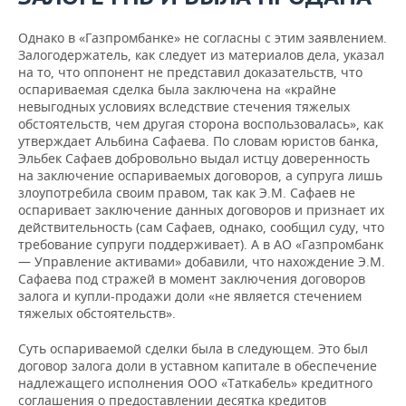
Однако в «Газпромбанке» не согласны с этим заявлением.
Залогодержатель, как следует из материалов дела, указал
на то, что оппонент не представил доказательств, что
оспариваемая сделка была заключена на «крайне
невыгодных условиях вследствие стечения тяжелых
обстоятельств, чем другая сторона воспользовалась», как
утверждает Альбина Сафаева. По словам юристов банка,
Эльбек Сафаев добровольно выдал истцу доверенность
на заключение оспариваемых договоров, а супруга лишь
злоупотребила своим правом, так как Э.М. Сафаев не
оспаривает заключение данных договоров и признает их
действительность (сам Сафаев, однако, сообщил суду, что
требование супруги поддерживает). А в АО «Газпромбанк
— Управление активами» добавили, что нахождение Э.М.
Сафаева под стражей в момент заключения договоров
залога и купли-продажи доли «не является стечением
тяжелых обстоятельств».
Суть оспариваемой сделки была в следующем. Это был
договор залога доли в уставном капитале в обеспечение
надлежащего исполнения ООО «Таткабель» кредитного
соглашения о предоставлении десятка кредитов