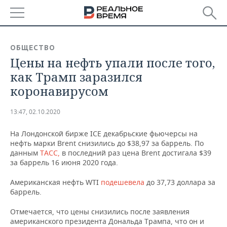
РЕГИОНЫ
ОБЩЕСТВО
Цены на нефть упали после того,
БАШКОРТОСТАН
НОВОСТИ
как Трамп заразился
ТАТАРСТАН
АНАЛИТИКА
коронавирусом
УДМУРТИЯ
НОВОСТИ АНАЛИТИКИ
ЭКОНОМИКА
13:47, 02.10.2020
ДЕКЛАРАЦИИ О ДОХОДАХ
НОВОСТИ ЭКОНОМИКИ
ПРОМЫШЛЕННОСТЬ
На Лондонской бирже ICE декабрьские фьючерсы на
нефть марки Brent снизились до $38,97 за баррель. По
КОРОЛИ ГОСЗАКАЗА ПФО
ФИНАНСЫ
НОВОСТИ
НЕДВИЖИМОСТЬ
данным
ТАСС,
в последний раз цена Brent достигала $39
ПРОМЫШЛЕННОСТИ
за баррель 16 июня 2020 года.
ВУЗЫ ТАТАРСТАНА
БАНКИ
НОВОСТИ НЕДВИЖИМОСТИ
АВТО
Американская нефть WTI
подешевела
до 37,73 доллара за
АГРОПРОМ
баррель.
КОМУ ПРИНАДЛЕЖАТ
БЮДЖЕТ
НОВОСТИ АВТО
БИЗНЕС
ТОРГОВЫЕ ЦЕНТРЫ
МАШИНОСТРОЕНИЕ
Отмечается, что цены снизились после заявления
ТАТАРСТАНА
американского президента Дональда Трампа, что он и
ИНВЕСТИЦИИ
НОВОСТИ БИЗНЕСА
ТЕХНОЛОГИИ