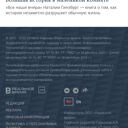
«Все наши вчера» Наталии Гинзбург — книга о том, как
история незаметно разрушает обычную жизнь
© 2015 - 2026 Сетевое издание «Реальное время» Зарегистрировано
Федеральной службой по надзору в сфере связи, информационных
технологий и массовых коммуникаций (Роскомнадзор) –
регистрационный номер ЭЛ № ФС 77 - 79627 от 18 декабря 2020 г. (ранее
свидетельство Эл № ФС 77-59331 от 18 сентября 2014 г.)
Использование материалов Реального Времени разрешено только с
предварительного согласия правообладателей, упоминание сайта и
прямая гиперссылка обязательны при частичном или полном
воспроизведении материалов.
18+
RU
EN
РЕДАКЦИЯ
РЕКЛАМА
Учредитель ООО «Реальное
ПРАВОВАЯ ИНФОРМАЦИЯ
время»
Главный редактор Саушина А.А.
ПОЛИТИКА О ПЕРСОНАЛЬНЫХ
Телефон редакции: +7 (843) 222-
ДАННЫХ