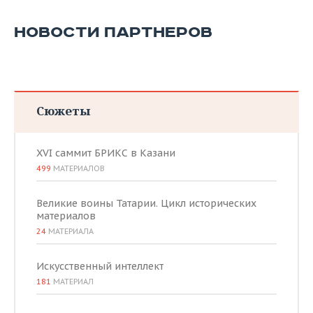
ВОДНЫЕ ВИДЫ СПОРТА
ОБРАЗОВАНИЕ
НОВОСТИ ПАРТНЕРОВ
ХОККЕЙ С МЯЧОМ
ПРОИСШЕСТВИЯ
Сюжеты
XVI саммит БРИКС в Казани
499
МАТЕРИАЛОВ
Великие воины Татарии. Цикл исторических
материалов
24
МАТЕРИАЛА
Искусственный интеллект
181
МАТЕРИАЛ