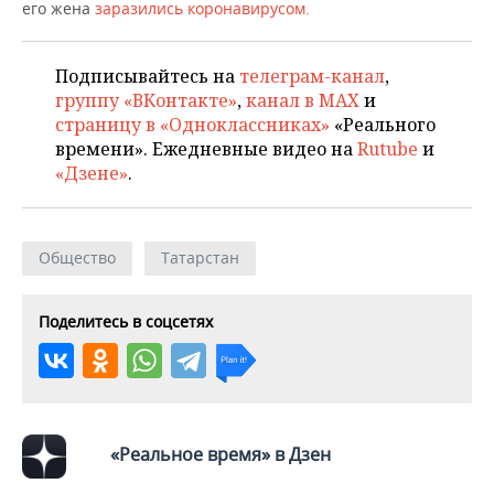
НЕФТЕХИМИЯ
его жена
заразились коронавирусом.
РОЗНИЧНАЯ ТОРГОВЛЯ
НОВОСТИ ТЕХНОЛОГИЙ
МЕРОПРИЯТИЯ
НЕФТЬ
Подписывайтесь на
телеграм-канал
,
ТРАНСПОРТ
IT
НОВОСТИ МЕРОПРИЯТИЙ
СПОРТ
группу «ВКонтакте»
,
канал в MAX
и
ОПК
страницу в «Одноклассниках»
«Реального
УСЛУГИ
МЕДИА
ВЫЕЗДНАЯ РЕДАКЦИЯ
НОВОСТИ СПОРТА
ОБЩЕСТВО
времени». Ежедневные видео на
Rutube
и
ЭНЕРГЕТИКА
«Дзене»
.
ТЕЛЕКОММУНИКАЦИИ
БИЗНЕС-БРАНЧИ
ФУТБОЛ
НОВОСТИ ОБЩЕСТВА
ФОТОГАЛЕРЕЯ
ONLINE-КОНФЕРЕНЦИИ
ХОККЕЙ
ВЛАСТЬ
СЮЖЕТЫ
Общество
Татарстан
ОТКРЫТАЯ ЛЕКЦИЯ
БАСКЕТБОЛ
ИНФРАСТРУКТУРА
СПРАВОЧНИК
Поделитесь в соцсетях
ВОЛЕЙБОЛ
ИСТОРИЯ
СПИСОК ПЕРСОН
ПОЛНАЯ ВЕРСИЯ
КИБЕРСПОРТ
КУЛЬТУРА
СПИСОК КОМПАНИЙ
ФИГУРНОЕ КАТАНИЕ
МЕДИЦИНА
«Реальное время» в Дзен