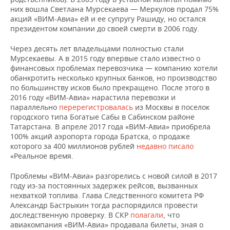
ВОДНЫЕ ВИДЫ СПОРТА
ОБРАЗОВАНИЕ
них вошла Светлана Мурсекаева — Меркулов продал 75%
акций «ВИМ-Авиа» ей и ее супругу Рашиду, но остался
ХОККЕЙ С МЯЧОМ
ПРОИСШЕСТВИЯ
президентом компании до своей смерти в 2006 году.
Через десять лет владельцами полностью стали
Мурсекаевы. А в 2015 году впервые стало известно о
финансовых проблемах перевозчика — компанию хотели
обанкротить несколько крупных банков, но производство
по большинству исков было прекращено. После этого в
2016 году «ВИМ-Авиа» нарастила перевозки и
параллельно
перерегистровалась
из Москвы в поселок
городского типа Богатые Сабы в Сабинском районе
Татарстана. В апреле 2017 года «ВИМ-Авиа» приобрела
100% акций аэропорта города Братска, о продаже
которого за 400 миллионов рублей
недавно писало
«Реальное время.
Проблемы «ВИМ-Авиа» разгорелись с новой силой в 2017
году из-за постоянных задержек рейсов, вызванных
нехваткой топлива. Глава Следственного комитета РФ
Александр Бастрыкин тогда распорядился провести
доследственную проверку. В СКР
полагали
, что
авиакомпания «ВИМ-Авиа» продавала билеты, зная о