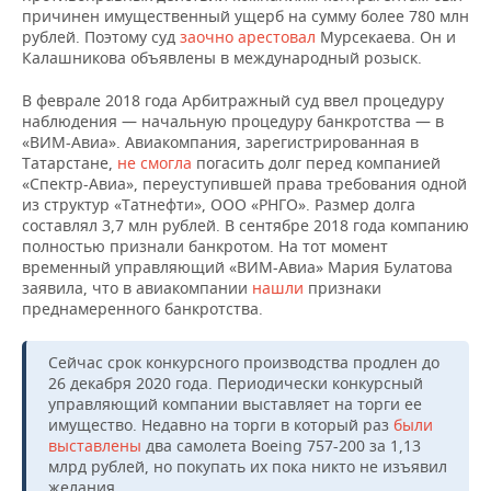
причинен имущественный ущерб на сумму более 780 млн
рублей. Поэтому суд
заочно арестовал
Мурсекаева. Он и
Калашникова объявлены в международный розыск.
В феврале 2018 года Арбитражный суд ввел процедуру
наблюдения — начальную процедуру банкротства — в
«ВИМ-Авиа». Авиакомпания, зарегистрированная в
Татарстане,
не смогла
погасить долг перед компанией
«Спектр-Авиа», переуступившей права требования одной
из структур «Татнефти», ООО «РНГО». Размер долга
составлял 3,7 млн рублей. В сентябре 2018 года компанию
полностью признали банкротом. На тот момент
временный управляющий «ВИМ-Авиа» Мария Булатова
заявила, что в авиакомпании
нашли
признаки
преднамеренного банкротства.
Сейчас срок конкурсного производства продлен до
26 декабря 2020 года. Периодически конкурсный
управляющий компании выставляет на торги ее
имущество. Недавно на торги в который раз
были
выставлены
два самолета Boeing 757-200 за 1,13
млрд рублей, но покупать их пока никто не изъявил
желания.