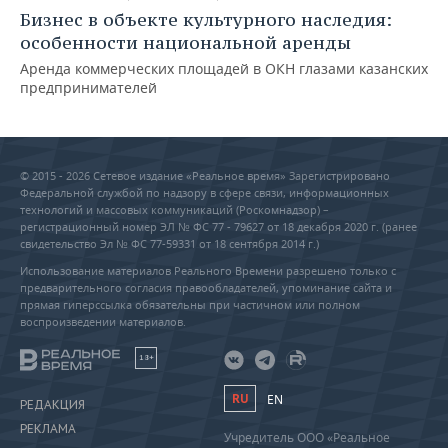
Бизнес в объекте культурного наследия:
особенности национальной аренды
Аренда коммерческих площадей в ОКН глазами казанских
предпринимателей
© 2015 - 2026 Сетевое издание «Реальное время» Зарегистрировано
Федеральной службой по надзору в сфере связи, информационных
технологий и массовых коммуникаций (Роскомнадзор) –
регистрационный номер ЭЛ № ФС 77 - 79627 от 18 декабря 2020 г. (ранее
свидетельство Эл № ФС 77-59331 от 18 сентября 2014 г.)
Использование материалов Реального Времени разрешено только с
предварительного согласия правообладателей, упоминание сайта и
прямая гиперссылка обязательны при частичном или полном
воспроизведении материалов.
18+
RU
EN
РЕДАКЦИЯ
РЕКЛАМА
Учредитель ООО «Реальное