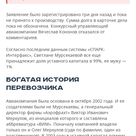
НЕФТЕХИМИЯ
РОЗНИЧНАЯ ТОРГОВЛЯ
НОВОСТИ ТЕХНОЛОГИЙ
МЕРОПРИЯТИЯ
Заявление было зарегистрировано три дня назад и пока
НЕФТЬ
не принято к производству. Сумма долга в карточке дела
ТРАНСПОРТ
IT
НОВОСТИ МЕРОПРИЯТИЙ
СПОРТ
пока не обозначена. Конкурсный управляющий
ОПК
авиакомпании Вячеслав Кононов отказался от
комментариев.
УСЛУГИ
МЕДИА
ВЫЕЗДНАЯ РЕДАКЦИЯ
НОВОСТИ СПОРТА
ОБЩЕСТВО
ЭНЕРГЕТИКА
Согласно последним данным системы «СПАРК-
ТЕЛЕКОММУНИКАЦИИ
БИЗНЕС-БРАНЧИ
ФУТБОЛ
НОВОСТИ ОБЩЕСТВА
ФОТОГАЛЕРЕЯ
Интерфакс», Светлане Мурсекаевой все еще
принадлежит доля уставного капитала в 99%, ее мужу —
1%.
ONLINE-КОНФЕРЕНЦИИ
ХОККЕЙ
ВЛАСТЬ
СЮЖЕТЫ
БОГАТАЯ ИСТОРИЯ
ОТКРЫТАЯ ЛЕКЦИЯ
БАСКЕТБОЛ
ИНФРАСТРУКТУРА
СПРАВОЧНИК
ПЕРЕВОЗЧИКА
ВОЛЕЙБОЛ
ИСТОРИЯ
СПИСОК ПЕРСОН
ПОЛНАЯ ВЕРСИЯ
Авиакомпания была основана в октябре 2002 года. И ее
создателями были не Мурсекаевы, а генеральный
КИБЕРСПОРТ
КУЛЬТУРА
СПИСОК КОМПАНИЙ
директор фирмы «Аэрофрахт» Виктор Иванович
Меркулов, из инициалов которого и составлена
ФИГУРНОЕ КАТАНИЕ
МЕДИЦИНА
аббревиатура «ВИМ». Поначалу компанией владели
только он и Олег Меркулов (судя по фамилии, один из
родственников). В 2003 году в уставной капитал помимо