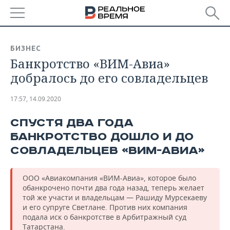
РЕГИОНЫ
БИЗНЕС
Банкротство «ВИМ-Авиа»
БАШКОРТОСТАН
НОВОСТИ
добралось до его совладельцев
ТАТАРСТАН
АНАЛИТИКА
17:57, 14.09.2020
УДМУРТИЯ
НОВОСТИ АНАЛИТИКИ
ЭКОНОМИКА
СПУСТЯ ДВА ГОДА
ДЕКЛАРАЦИИ О ДОХОДАХ
НОВОСТИ ЭКОНОМИКИ
ПРОМЫШЛЕННОСТЬ
БАНКРОТСТВО ДОШЛО И ДО
СОВЛАДЕЛЬЦЕВ «ВИМ-АВИА»
КОРОЛИ ГОСЗАКАЗА ПФО
ФИНАНСЫ
НОВОСТИ
НЕДВИЖИМОСТЬ
ПРОМЫШЛЕННОСТИ
ВУЗЫ ТАТАРСТАНА
БАНКИ
НОВОСТИ НЕДВИЖИМОСТИ
ООО «Авиакомпания «ВИМ-Авиа», которое было
АВТО
АГРОПРОМ
обанкрочено почти два года назад, теперь желает
той же участи и владельцам — Рашиду Мурсекаеву
КОМУ ПРИНАДЛЕЖАТ
БЮДЖЕТ
НОВОСТИ АВТО
БИЗНЕС
и его супруге Светлане. Против них компания
ТОРГОВЫЕ ЦЕНТРЫ
МАШИНОСТРОЕНИЕ
ТАТАРСТАНА
подала иск о банкротстве в Арбитражный суд
ИНВЕСТИЦИИ
НОВОСТИ БИЗНЕСА
ТЕХНОЛОГИИ
Татарстана.