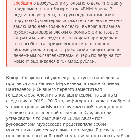
сообщил
о возбуждении уголовного дела «по факту
преднамеренного банкротства «ВИМ-Авиа». В
ведомстве уверены, что руководство компании
поручало бухгалтерам искажать отчетность — оно
заключало невыгодные сделки, выводя активы за
рубеж: «Договоры влекли огромные финансовые
затраты и, как следствие, заведомо приводили к
неспособности юридического лица в полном
объеме удовлетворять требования кредиторов по
денежным обязательствам». Ущерб по делу на тот
момент оценивался в 4,7 млрд рублей.
Вскоре Следком возбудил еще одно уголовное дело и
против самого Рашида Мурсекаева, а также Кочнева,
Пантелевой и бывшего первого заместителя
гендиректора Алевтины Калашниковой. По данным
следствия, в 2015—2017 годах фигуранты дела приобрели
у подконтрольных Мурсекаеву компаний авиационное
топливо по завышенной стоимости. Следователи
установили, что фактически «ВИМ-Авиа» под
руководством Мурсекаева представляла собой
мошенническую схему в виде пирамиды. В результате
противоправных действий компаниям-контрагентам был