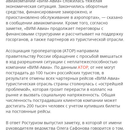
авиакомпании «ВИМ-Авиа» сложилась тяжелая
экономическая ситуация. Закончились оборотные
средства, финансирование заморожено, и
приостановлено обслуживание в аэропортах», — сказано
в сообщении авиакомпании. Кроме того, согласно
заметке, «ВИМ-Авиа» продолжает переговоры с
финансовыми структурами и рассчитывает на поддержку
госорганов, а также партнеров из туристической отрасли.
Ассоциация туроператоров (АТОР) направила
правительству России обращение с просьбой вмешаться
в ход разрешения ситуации с неплатежеспособностью
компании «ВИМ-Авиа». По данным
АТОР
, от нее могут
пострадать до 100 тысяч российских туристов, в
результате отмены всех чартерных рейсов «ВИМ-Авиа»
туристическая отрасль страны столкнулась с «острейшей
проблемой», которая грозит перерасти в коллапс на
рынке и вызвать социальную напряженность. Общая
численность пострадавших клиентов компании может
достигать 200 тысяч человек с учетом купивших билеты
на постоянные рейсы.
В ответ Ростуризм выпустил заметку, в которой от имени
руководителя ведомства Олега Сафонова говорится о том,