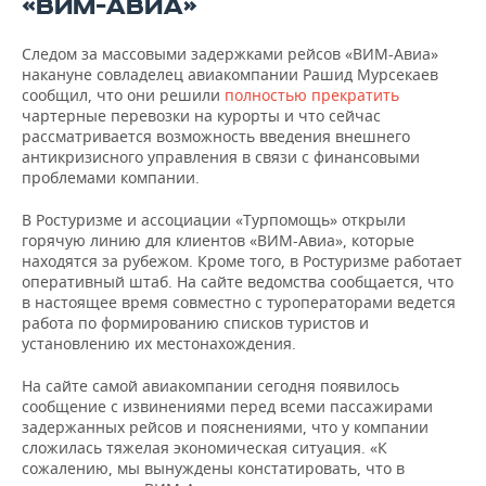
«ВИМ-АВИА»
ВОДНЫЕ ВИДЫ СПОРТА
ОБРАЗОВАНИЕ
ХОККЕЙ С МЯЧОМ
ПРОИСШЕСТВИЯ
Следом за массовыми задержками рейсов «ВИМ-Авиа»
накануне совладелец авиакомпании Рашид Мурсекаев
сообщил, что они решили
полностью прекратить
чартерные перевозки на курорты и что сейчас
рассматривается возможность введения внешнего
антикризисного управления в связи с финансовыми
проблемами компании.
В Ростуризме и ассоциации «Турпомощь» открыли
горячую линию для клиентов «ВИМ-Авиа», которые
находятся за рубежом. Кроме того, в Ростуризме работает
оперативный штаб. На сайте ведомства сообщается, что
в настоящее время совместно с туроператорами ведется
работа по формированию списков туристов и
установлению их местонахождения.
На сайте самой авиакомпании сегодня появилось
сообщение с извинениями перед всеми пассажирами
задержанных рейсов и пояснениями, что у компании
сложилась тяжелая экономическая ситуация. «К
сожалению, мы вынуждены констатировать, что в