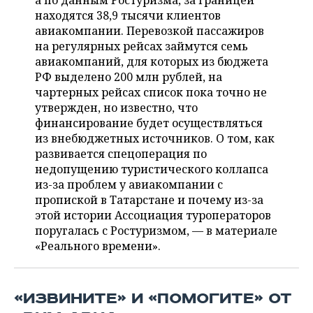
а по данным Ростуризма, за границей
НЕФТЕХИМИЯ
находятся 38,9 тысячи клиентов
РОЗНИЧНАЯ ТОРГОВЛЯ
НОВОСТИ ТЕХНОЛОГИЙ
МЕРОПРИЯТИЯ
авиакомпании. Перевозкой пассажиров
НЕФТЬ
на регулярных рейсах займутся семь
ТРАНСПОРТ
IT
НОВОСТИ МЕРОПРИЯТИЙ
СПОРТ
авиакомпаний, для которых из бюджета
ОПК
РФ выделено 200 млн рублей, на
УСЛУГИ
МЕДИА
ВЫЕЗДНАЯ РЕДАКЦИЯ
НОВОСТИ СПОРТА
ОБЩЕСТВО
чартерных рейсах список пока точно не
ЭНЕРГЕТИКА
утвержден, но известно, что
ТЕЛЕКОММУНИКАЦИИ
БИЗНЕС-БРАНЧИ
ФУТБОЛ
НОВОСТИ ОБЩЕСТВА
финансирование будет осуществляться
ФОТОГАЛЕРЕЯ
из внебюджетных источников. О том, как
развивается спецоперация по
ONLINE-КОНФЕРЕНЦИИ
ХОККЕЙ
ВЛАСТЬ
СЮЖЕТЫ
недопущению туристического коллапса
из-за проблем у авиакомпании с
ОТКРЫТАЯ ЛЕКЦИЯ
БАСКЕТБОЛ
ИНФРАСТРУКТУРА
СПРАВОЧНИК
пропиской в Татарстане и почему из-за
этой истории Ассоциация туроператоров
ВОЛЕЙБОЛ
ИСТОРИЯ
СПИСОК ПЕРСОН
ПОЛНАЯ ВЕРСИЯ
поругалась с Ростуризмом, — в материале
«Реального времени».
КИБЕРСПОРТ
КУЛЬТУРА
СПИСОК КОМПАНИЙ
ФИГУРНОЕ КАТАНИЕ
МЕДИЦИНА
«ИЗВИНИТЕ» И «ПОМОГИТЕ» ОТ