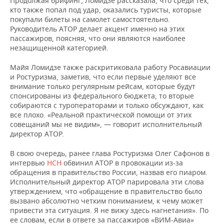
Продолжая брифинг, Ломидзе рассказала, что среди тех,
кто также попал под удар, оказались туристы, которые
покупали билеты на самолет самостоятельно.
Руководитель АТОР делает акцент именно на этих
пассажиров, поясняя, что они являются наиболее
незащищенной категорией.
Майя Ломидзе также раскритиковала работу Росавиации
и Ростуризма, заметив, что если первые уделяют все
внимание только регулярным рейсам, которые будут
спонсированы из федерального бюджета, то вторые
собираются с туроператорами и только обсуждают, как
все плохо. «Реальной практической помощи от этих
совещаний мы не видим», — говорит исполнительный
директор АТОР.
В свою очередь, ранее глава Ростуризма Олег Сафонов в
интервью
НСН
обвинил АТОР в провокации из-за
обращения в правительство России, назвав его пиаром.
Исполнительный директор АТОР парировала эти слова
утверждением, что «обращение в правительство было
вызвано абсолютно четким пониманием, к чему может
привести эта ситуация. Я не вижу здесь нагнетания». По
ее словам, если в ответе за пассажиров «ВИМ-Авиа»