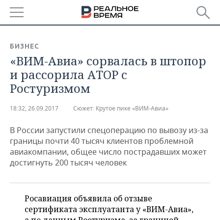
РЕГИОНЫ
БИЗНЕС
«ВИМ-Авиа» сорвалась в штопор
БАШКОРТОСТАН
НОВОСТИ
и рассорила АТОР с
ТАТАРСТАН
АНАЛИТИКА
Ростуризмом
УДМУРТИЯ
НОВОСТИ АНАЛИТИКИ
ЭКОНОМИКА
18:32, 26.09.2017
Сюжет:
Крутое пике «ВИМ-Авиа»
ДЕКЛАРАЦИИ О ДОХОДАХ
НОВОСТИ ЭКОНОМИКИ
ПРОМЫШЛЕННОСТЬ
В России запустили спецоперацию по вывозу из-за
границы почти 40 тысяч клиентов проблемной
КОРОЛИ ГОСЗАКАЗА ПФО
ФИНАНСЫ
НОВОСТИ
НЕДВИЖИМОСТЬ
авиакомпании, общее число пострадавших может
ПРОМЫШЛЕННОСТИ
достигнуть 200 тысяч человек
ВУЗЫ ТАТАРСТАНА
БАНКИ
НОВОСТИ НЕДВИЖИМОСТИ
АВТО
АГРОПРОМ
КОМУ ПРИНАДЛЕЖАТ
БЮДЖЕТ
НОВОСТИ АВТО
БИЗНЕС
Росавиация объявила об отзыве
ТОРГОВЫЕ ЦЕНТРЫ
МАШИНОСТРОЕНИЕ
ТАТАРСТАНА
сертификата эксплуатанта у «ВИМ-Авиа»,
ИНВЕСТИЦИИ
НОВОСТИ БИЗНЕСА
ТЕХНОЛОГИИ