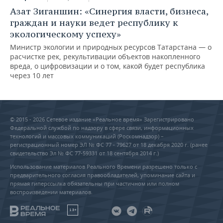
Азат Зиганшин: «Синергия власти, бизнеса,
граждан и науки ведет республику к
экологическому успеху»
Министр экологии и природных ресурсов Татарстана — о
расчистке рек, рекультивации объектов накопленного
вреда, о цифровизации и о том, какой будет республика
через 10 лет
© 2015 - 2026 Сетевое издание «Реальное время» Зарегистрировано
Федеральной службой по надзору в сфере связи, информационных
технологий и массовых коммуникаций (Роскомнадзор) –
регистрационный номер ЭЛ № ФС 77 - 79627 от 18 декабря 2020 г. (ранее
свидетельство Эл № ФС 77-59331 от 18 сентября 2014 г.)
Использование материалов Реального Времени разрешено только с
предварительного согласия правообладателей, упоминание сайта и
прямая гиперссылка обязательны при частичном или полном
воспроизведении материалов.
18+