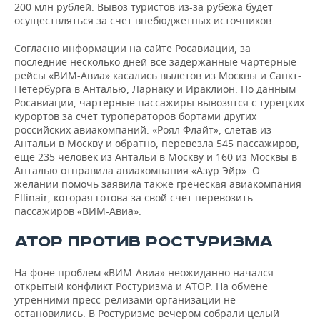
200 млн рублей. Вывоз туристов из-за рубежа будет
осуществляться за счет внебюджетных источников.
Согласно информации на сайте Росавиации, за
последние несколько дней все задержанные чартерные
рейсы «ВИМ-Авиа» касались вылетов из Москвы и Санкт-
Петербурга в Анталью, Ларнаку и Ираклион. По данным
Росавиации, чартерные пассажиры вывозятся с турецких
курортов за счет туроператоров бортами других
российских авиакомпаний. «Роял Флайт», слетав из
Антальи в Москву и обратно, перевезла 545 пассажиров,
еще 235 человек из Антальи в Москву и 160 из Москвы в
Анталью отправила авиакомпания «Азур Эйр». О
желании помочь заявила также греческая авиакомпания
Ellinair, которая готова за свой счет перевозить
пассажиров «ВИМ-Авиа».
АТОР ПРОТИВ РОСТУРИЗМА
На фоне проблем «ВИМ-Авиа» неожиданно начался
открытый конфликт Ростуризма и АТОР. На обмене
утренними пресс-релизами организации не
остановились. В Ростуризме вечером собрали целый