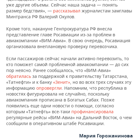
уже другие объемы. Сейчас наша задача — понять
размер бедствия», —
рассказывал
журналистам замглавы
Минтранса РФ Валерий Окулов.
Кроме того, накануне Генпрокуратура РФ внесла
представление главе Росавиации из-за проблем в
авиакомпании «ВИМ-Авиа». В свою очередь, Росавиация
организовала внеплановую проверку перевозчика.
Если пассажиров сейчас начали активно перевозить, то
кто поможет самой проблемной авиакомпании — до сих
пор неясно. Ранее сообщалось, что «ВИМ-Авиа»
обратилась
за поддержкой к правительству Татарстана,
«Татнефти» и к банку
«Зенит»
, но во всех трех случаях эту
информацию
опровергли
. Напомним, что республика в
новостях фигурировала не случайно, поскольку
авиакомпания прописана в Богатых Сабах. Позже
появились еще одни новости о помощи, согласно
которым «Татнефть» все-таки
профинансировала
регулярные рейсы «ВИМ-Авиа» на Дальний Восток, о чем
сообщили в оперативном штабе Росавиации.
Мария Горожанинова