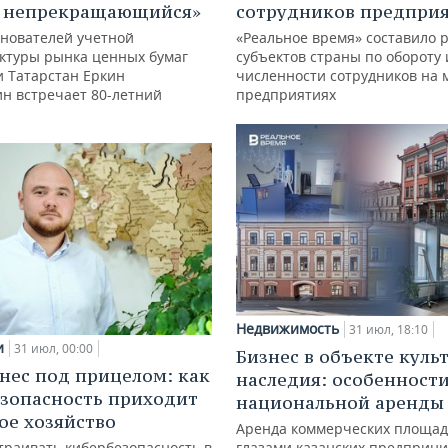
с непрекращающийся»
сотрудников предпри
снователей учетной
«Реальное время» составило 
ктуры рынка ценных бумаг
субъектов страны по обороту 
и Татарстан Еркин
численности сотрудников на 
ин встречает 80-летний
предприятиях
Недвижимость
31 июл, 18:10
и
31 июл, 00:00
Бизнес в объекте куль
нес под прицелом: как
наследия: особенност
зопасность приходит
национальной аренды
кое хозяйство
Аренда коммерческих площад
траивать кибербезопасность в
глазами казанских предприн