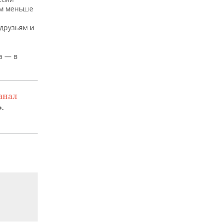
ем меньше
друзьям и
а — в
анал
.