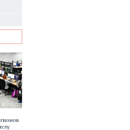
егионов
ислу