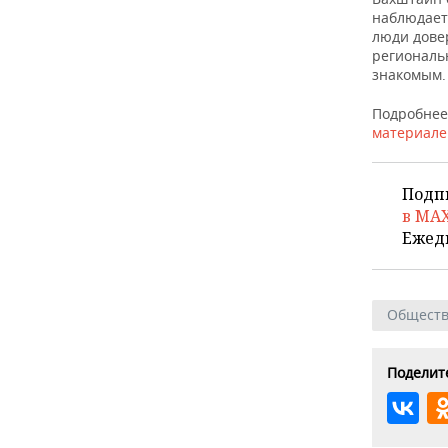
ВОДНЫЕ ВИДЫ СПОРТА
ОБРАЗОВАНИЕ
наблюдает
люди дове
ХОККЕЙ С МЯЧОМ
ПРОИСШЕСТВИЯ
региональ
знакомым.
Подробнее 
материал
Подп
в MA
Ежед
Общест
Поделите