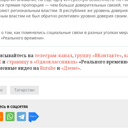
ся прямая пропорция — чем больше доверительных связей, т
ряют региональным властям. В республике же уровень доверия
ным властям не был обратно релятивен уровню доверия своим 
о том, как поменялись социальные связи в разных уголках мир
е
«Реального времени».
исывайтесь на
телеграм-канал
,
группу «ВКонтакте»
,
к
X
и
страницу в «Одноклассниках»
«Реального времени»
невные видео на
Rutube
и
«Дзене»
.
во
Татарстан
сь в соцсетях