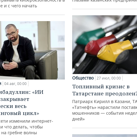
е и с чего начать
Общество
27 июл, 00:00
и
04 авг, 00:00
Топливный кризис в
ибадуллин: «ИИ
Татарстане преодолен
 закрывает
Патриарх Кирилл в Казани, Т
ески весь
«Татнефть» нарастили поставк
нговый цикл»
мошенников — события недел
дней»
сети изменили интернет-
и что делать, чтобы
 на гребне волны