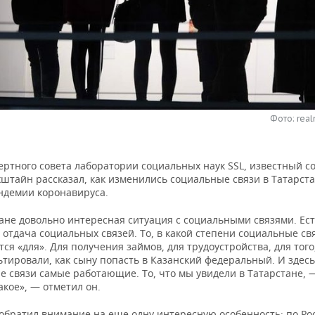
Фото: real
ертного совета лаборатории социальных наук SSL, известный с
штайн рассказал, как изменились социальные связи в Татарста
ндемии коронавируса.
ане довольно интересная ситуация с социальными связями. Ест
отдача социальных связей. То, в какой степени социальные св
ся «для». Для получения займов, для трудоустройства, для того
тировали, как сыну попасть в Казанский федеральный. И здесь
е связи самые работающие. То, что мы увидели в Татарстане, 
кое», — отметил он.
обратил внимание на еще одну интересную особенность: по Ро