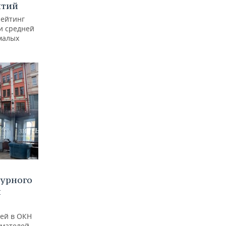
ятий
рейтинг
и средней
малых
турного
и
ей в ОКН
имателей