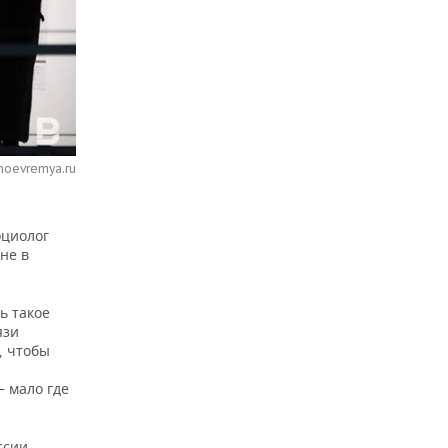
noevremya.ru
оциолог
не в
ь такое
язи
, чтобы
— мало где
ссии