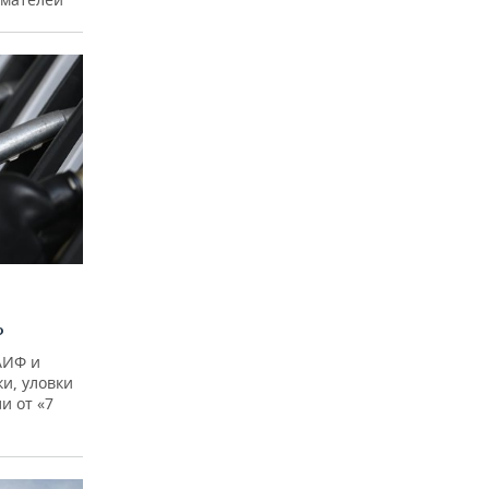
?
АИФ и
и, уловки
и от «7