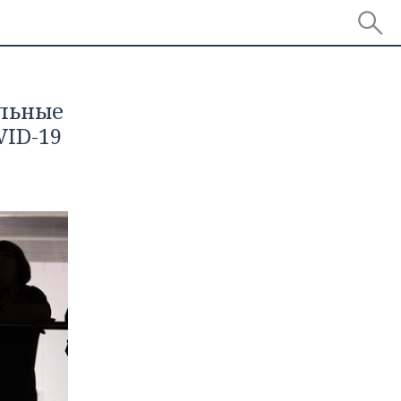
альные
VID-19