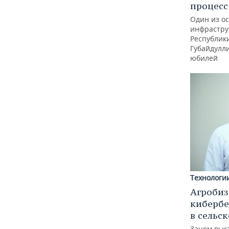
процес
Один из о
инфрастру
Республик
Губайдулл
юбилей
Технологи
Агробиз
кибербе
в сельс
Зачем выс