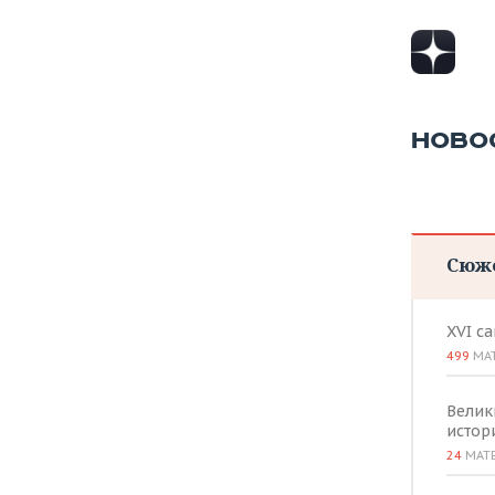
НОВО
Сюж
XVI с
499
МА
Велик
истор
24
МАТ