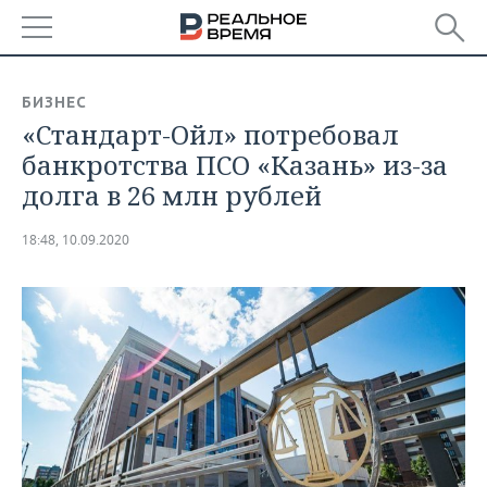
РЕГИОНЫ
БИЗНЕС
«Стандарт-Ойл» потребовал
БАШКОРТОСТАН
НОВОСТИ
банкротства ПСО «Казань» из-за
ТАТАРСТАН
АНАЛИТИКА
долга в 26 млн рублей
УДМУРТИЯ
НОВОСТИ АНАЛИТИКИ
ЭКОНОМИКА
18:48, 10.09.2020
ДЕКЛАРАЦИИ О ДОХОДАХ
НОВОСТИ ЭКОНОМИКИ
ПРОМЫШЛЕННОСТЬ
КОРОЛИ ГОСЗАКАЗА ПФО
ФИНАНСЫ
НОВОСТИ
НЕДВИЖИМОСТЬ
ПРОМЫШЛЕННОСТИ
ВУЗЫ ТАТАРСТАНА
БАНКИ
НОВОСТИ НЕДВИЖИМОСТИ
АВТО
АГРОПРОМ
КОМУ ПРИНАДЛЕЖАТ
БЮДЖЕТ
НОВОСТИ АВТО
БИЗНЕС
ТОРГОВЫЕ ЦЕНТРЫ
МАШИНОСТРОЕНИЕ
ТАТАРСТАНА
ИНВЕСТИЦИИ
НОВОСТИ БИЗНЕСА
ТЕХНОЛОГИИ