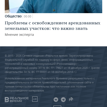
Общество
00:00
Проблемы с освобождением арендованных
земельных участков: что важно знать
Мнение эксперта
© 2015 - 2026 Сетевое издание «Реальное время» Зарегистрировано
Федеральной службой по надзору в сфере связи, информационных
технологий и массовых коммуникаций (Роскомнадзор) –
регистрационный номер ЭЛ № ФС 77 - 79627 от 18 декабря 2020 г. (ранее
свидетельство Эл № ФС 77-59331 от 18 сентября 2014 г.)
Использование материалов Реального Времени разрешено только с
предварительного согласия правообладателей, упоминание сайта и
прямая гиперссылка обязательны при частичном или полном
воспроизведении материалов.
18+