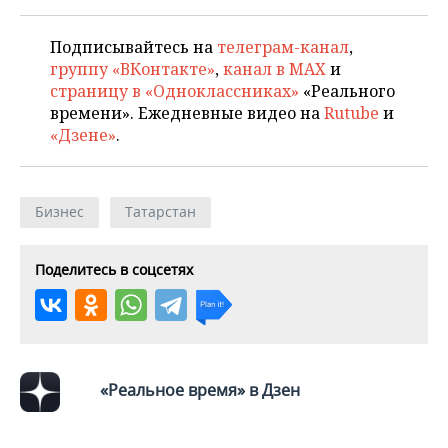
ВОДНЫЕ ВИДЫ СПОРТА
ОБРАЗОВАНИЕ
Подписывайтесь на
телеграм-канал
,
ХОККЕЙ С МЯЧОМ
ПРОИСШЕСТВИЯ
группу «ВКонтакте»
,
канал в MAX
и
страницу в «Одноклассниках»
«Реального
времени». Ежедневные видео на
Rutube
и
«Дзене»
.
Бизнес
Татарстан
Поделитесь в соцсетях
«Реальное время» в Дзен