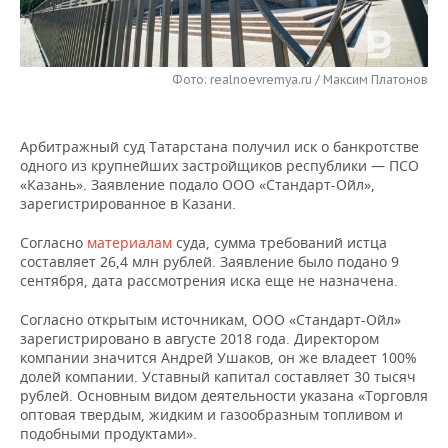
НЕФТЕХИМИЯ
РОЗНИЧНАЯ ТОРГОВЛЯ
НОВОСТИ ТЕХНОЛОГИЙ
МЕРОПРИЯТИЯ
НЕФТЬ
Фото: realnoevremya.ru / Максим Платонов
ТРАНСПОРТ
IT
НОВОСТИ МЕРОПРИЯТИЙ
СПОРТ
ОПК
УСЛУГИ
МЕДИА
ВЫЕЗДНАЯ РЕДАКЦИЯ
НОВОСТИ СПОРТА
ОБЩЕСТВО
ЭНЕРГЕТИКА
Арбитражный суд Татарстана получил иск о банкротстве
одного из крупнейших застройщиков республики — ПСО
ТЕЛЕКОММУНИКАЦИИ
БИЗНЕС-БРАНЧИ
ФУТБОЛ
НОВОСТИ ОБЩЕСТВА
ФОТОГАЛЕРЕЯ
«Казань». Заявление подало ООО «Стандарт-Ойл»,
зарегистрированное в Казани.
ONLINE-КОНФЕРЕНЦИИ
ХОККЕЙ
ВЛАСТЬ
СЮЖЕТЫ
Согласно
материалам
суда, сумма требований истца
составляет 26,4 млн рублей. Заявление было подано 9
ОТКРЫТАЯ ЛЕКЦИЯ
БАСКЕТБОЛ
ИНФРАСТРУКТУРА
СПРАВОЧНИК
сентября, дата рассмотрения иска еще не назначена.
ВОЛЕЙБОЛ
ИСТОРИЯ
СПИСОК ПЕРСОН
ПОЛНАЯ ВЕРСИЯ
Согласно открытым источникам, ООО «Стандарт-Ойл»
зарегистрировано в августе 2018 года. Директором
компании значится Андрей Ушаков, он же владеет 100%
КИБЕРСПОРТ
КУЛЬТУРА
СПИСОК КОМПАНИЙ
долей компании. Уставный капитал составляет 30 тысяч
рублей. Основным видом деятельности указана «Торговля
ФИГУРНОЕ КАТАНИЕ
МЕДИЦИНА
оптовая твердым, жидким и газообразным топливом и
подобными продуктами».