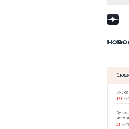
НОВО
Сюж
XVI с
499
МА
Велик
истор
24
МАТ