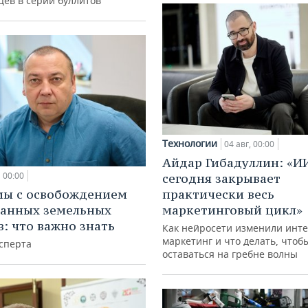
цев в серии буллитов
Технологии
04 авг, 00:00
Айдар Гибадуллин: «И
00:00
сегодня закрывает
мы с освобождением
практически весь
анных земельных
маркетинговый цикл»
в: что важно знать
Как нейросети изменили инте
маркетинг и что делать, чтоб
сперта
оставаться на гребне волны