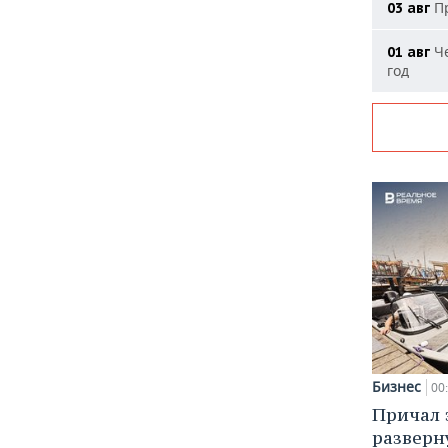
Пр
03 авг
Че
01 авг
год
Бизнес
00
Причал з
разверн