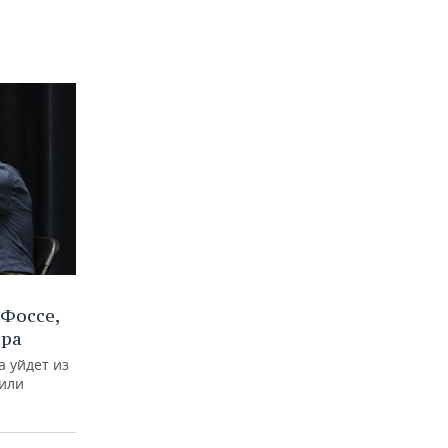
Фоссе,
ира
а уйдет из
тили