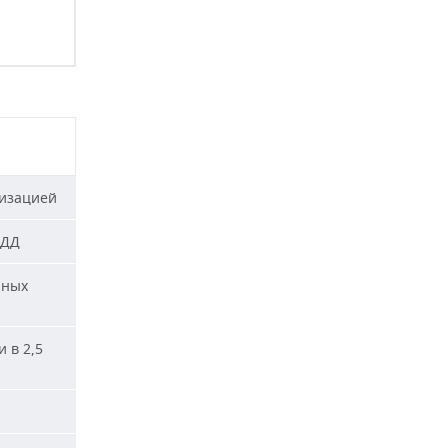
лизацией
ПДД
нных
 в 2,5