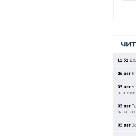
ЧИ
Дол
11:31
В 
06 авг
У 
05 авг
платеже
Тр
05 авг
раза за 
За
05 авг