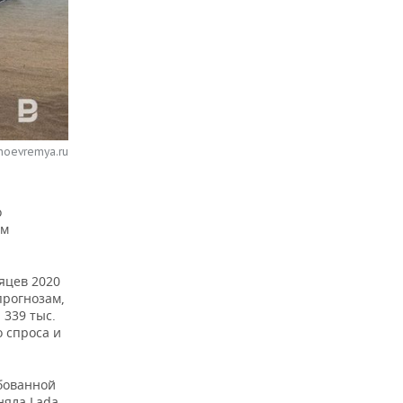
noevremya.ru
о
ом
яцев 2020
прогнозам,
 339 тыс.
 спроса и
ебованной
аняла Lada