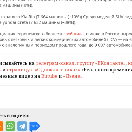
22 машины (-9%)).
то заняла Kia Rio (7 664 машины (+10%)).Среди моделей SUV ли
Hyundai Creta (7 632 машины (+38%)).
оциация европейского бизнеса
сообщила
, в июле в России выро
вых легковых и легких коммерческих автомобилей (LCV) — на 6
 с аналогичным периодом прошлого года, до 9 097 автомобиле
исывайтесь на
телеграм-канал
,
группу «ВКонтакте»
,
к
X
и
страницу в «Одноклассниках»
«Реального времени»
невные видео на
Rutube
и
«Дзене»
.
сь в соцсетях