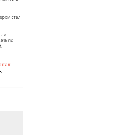
дером стал
сли
,8% по
й.
анал
.