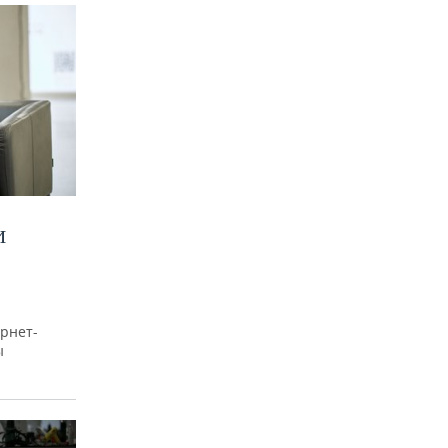
И
рнет-
ы