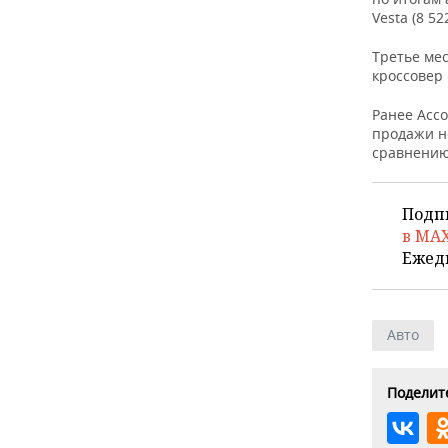
ВОДНЫЕ ВИДЫ СПОРТА
ОБРАЗОВАНИЕ
Vesta (8 5
ХОККЕЙ С МЯЧОМ
ПРОИСШЕСТВИЯ
Третье мес
кроссовер 
Ранее Асс
продажи но
сравнению
Подп
в MA
Ежед
Авто
Поделите