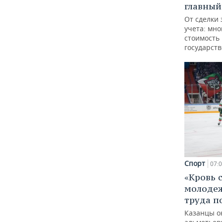
главный
От сделки 
учета: мно
стоимость
государст
Спорт
07:
«Кровь 
молодеж
труда п
Казанцы о