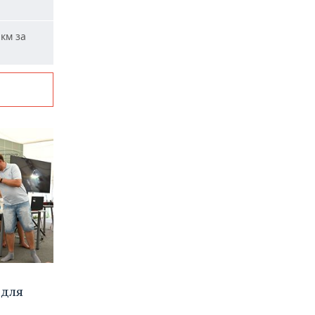
км за
 для