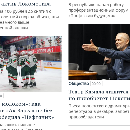
 актив Локомотива
В республике начал работу
профориентационный форум
за 100 рублей до снятия с
«Профессии будущего»
голетний спор за объект, чья
 намного выше
венной оценки
Общество
00:00
Театр Камала лишится 
00
но приобретет Шексп
с молоком»: как
Пьеса норвежского драматург
ь «Ак Барса» не без
репертуара в декабре: запре
обедила «Нефтяник»
правообладатели
казались сильнее