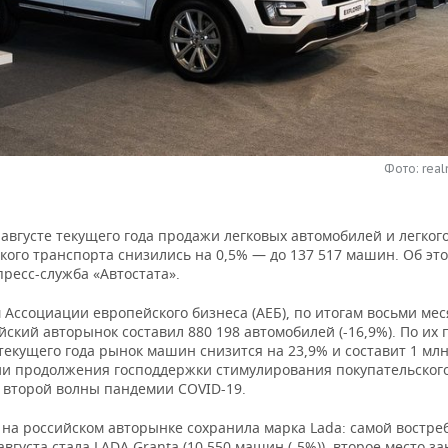
Фото: real
 августе текущего года продажи легковых автомобилей и легког
кого транспорта снизились на 0,5% — до 137 517 машин. Об эт
пресс-служба «Автостата».
Ассоциации европейского бизнеса (АЕБ), по итогам восьми мес
йский авторынок составил 880 198 автомобилей (-16,9%). По их 
текущего года рынок машин снизится на 23,9% и составит 1 млн
ии продолжения господдержки стимулирования покупательского
я второй волны пандемии COVID-19.
 на российском авторынке сохранила марка Lada: самой востр
августа стала LADA Granta (10 550 машин (-5%)), второе место з