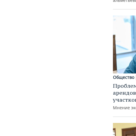
альметьев
Общество
Пробле
арендов
участко
Мнение эк