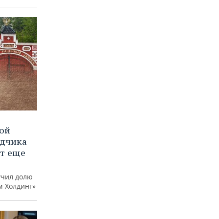
вой
ядчика
ют еще
учил долю
м-Холдинг»