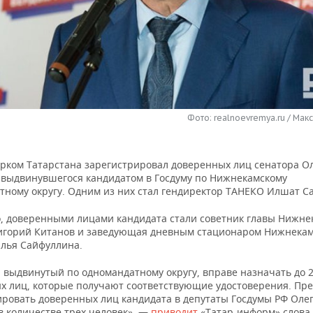
Фото: realnoevremya.ru / Мак
рком Татарстана зарегистрировал доверенных лиц сенатора О
 выдвинувшегося кандидатом в Госдуму по Нижнекамскому
тному округу. Одним из них стал гендиректор ТАНЕКО Илшат Са
о, доверенными лицами кандидата стали советник главы Нижне
игорий Китанов и заведующая дневным стационаром Нижнека
лья Сайфуллина.
, выдвинутый по одномандатному округу, вправе назначать до 
х лиц, которые получают соответствующие удостоверения. Пре
ировать доверенных лиц кандидата в депутаты Госдумы РФ Оле
в количестве трех человек», —
приводит
«Татар-информ» слова