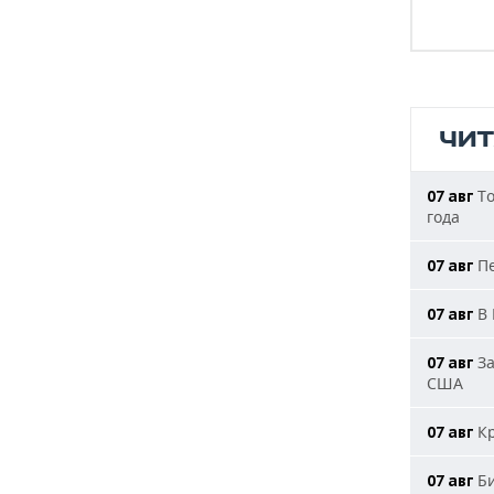
ЧИ
То
07 авг
года
Пе
07 авг
В 
07 авг
За
07 авг
США
Кр
07 авг
Би
07 авг