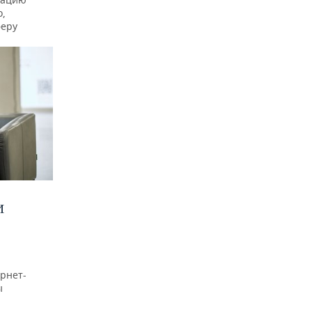
о,
феру
И
рнет-
ы