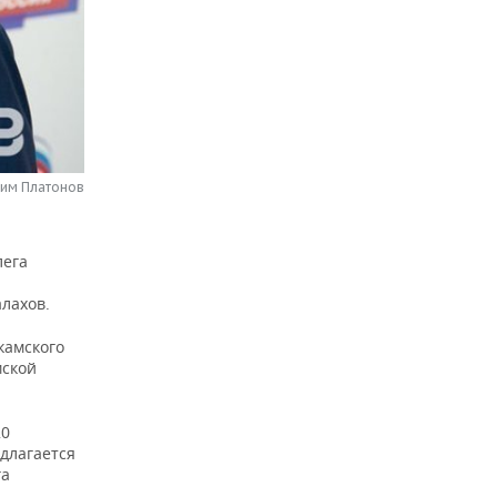
сим Платонов
лега
лахов.
камского
мской
20
длагается
га