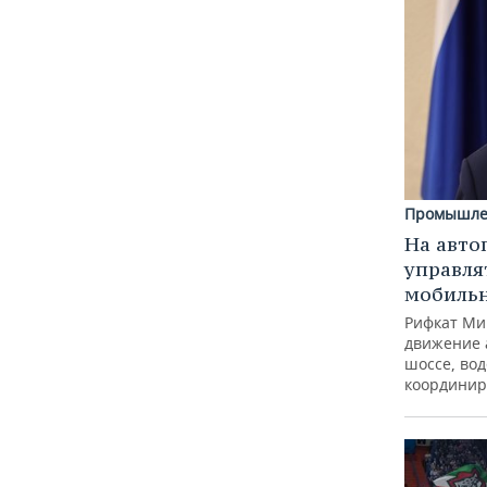
Промышле
На авто
управля
мобиль
Рифкат Ми
движение 
шоссе, вод
координир