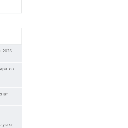
л 2026
паратов
енат
лугах»