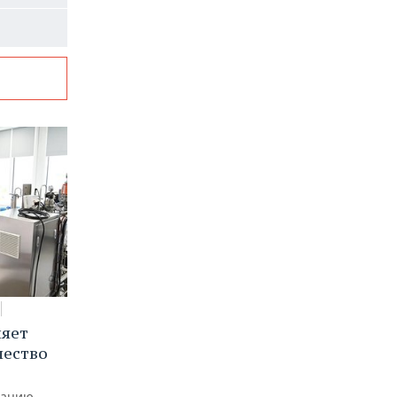
няет
чество
рацию