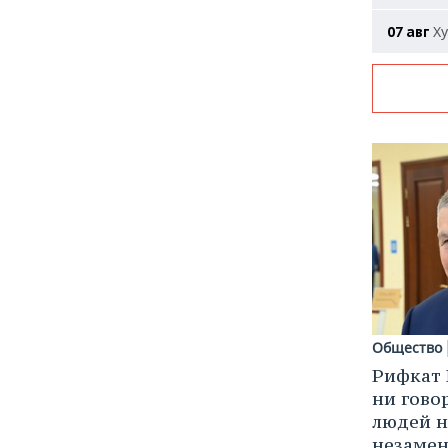
Ху
07 авг
Общество
Рифкат 
ни гово
людей н
незаме