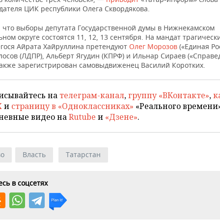
дателя ЦИК республики Олега Сквордякова.
 что выборы депутата Государственной думы в Нижнекамском
ном округе состоятся 11, 12, 13 сентября. На мандат трагическ
гося Айрата Хайруллина претендуют
Олег Морозов
(«Единая Ро
осов (ЛДПР), Альберт Ягудин (КПРФ) и Ильнар Сираев («Справе
 Также зарегистрирован самовыдвиженец Василий Коротких.
исывайтесь на
телеграм-канал
,
группу «ВКонтакте»
,
к
X
и
страницу в «Одноклассниках»
«Реального времени»
невные видео на
Rutube
и
«Дзене»
.
во
Власть
Татарстан
сь в соцсетях