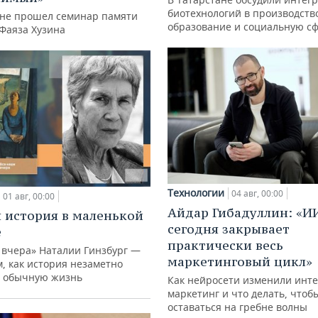
биотехнологий в производств
ане прошел семинар памяти
образование и социальную с
 Фаяза Хузина
Технологии
04 авг, 00:00
01 авг, 00:00
Айдар Гибадуллин: «И
 история в маленькой
сегодня закрывает
е
практически весь
 вчера» Наталии Гинзбург —
маркетинговый цикл»
м, как история незаметно
 обычную жизнь
Как нейросети изменили инте
маркетинг и что делать, чтоб
оставаться на гребне волны