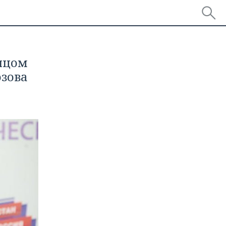
ицом
зова