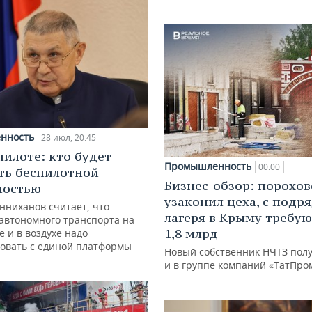
нность
28 июл, 20:45
пилоте: кто будет
Промышленность
00:00
ть беспилотной
Бизнес-обзор: порохо
ностью
узаконил цеха, с подр
нниханов считает, что
лагеря в Крыму требу
автономного транспорта на
1,8 млрд
е и в воздухе надо
овать с единой платформы
Новый собственник НЧТЗ пол
и в группе компаний «ТатПро