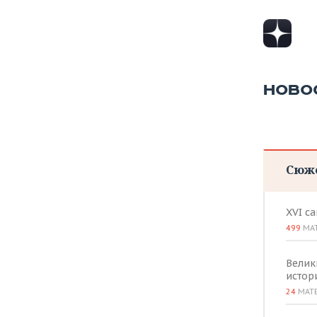
НОВО
Сюж
XVI с
499
МА
Велик
истор
24
МАТ