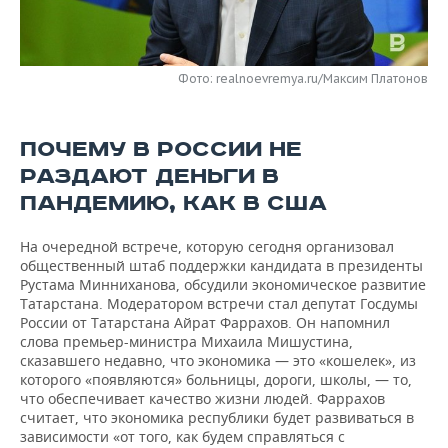
НЕФТЕХИМИЯ
РОЗНИЧНАЯ ТОРГОВЛЯ
НОВОСТИ ТЕХНОЛОГИЙ
МЕРОПРИЯТИЯ
НЕФТЬ
Фото: realnoevremya.ru/Максим Платонов
ТРАНСПОРТ
IT
НОВОСТИ МЕРОПРИЯТИЙ
СПОРТ
ОПК
УСЛУГИ
МЕДИА
ВЫЕЗДНАЯ РЕДАКЦИЯ
НОВОСТИ СПОРТА
ОБЩЕСТВО
ЭНЕРГЕТИКА
ПОЧЕМУ В РОССИИ НЕ
РАЗДАЮТ ДЕНЬГИ В
ТЕЛЕКОММУНИКАЦИИ
БИЗНЕС-БРАНЧИ
ФУТБОЛ
НОВОСТИ ОБЩЕСТВА
ФОТОГАЛЕРЕЯ
ПАНДЕМИЮ, КАК В США
ONLINE-КОНФЕРЕНЦИИ
ХОККЕЙ
ВЛАСТЬ
СЮЖЕТЫ
На очередной встрече, которую сегодня организовал
общественный штаб поддержки кандидата в президенты
ОТКРЫТАЯ ЛЕКЦИЯ
БАСКЕТБОЛ
ИНФРАСТРУКТУРА
СПРАВОЧНИК
Рустама Минниханова, обсудили экономическое развитие
Татарстана. Модератором встречи стал депутат Госдумы
ВОЛЕЙБОЛ
ИСТОРИЯ
СПИСОК ПЕРСОН
ПОЛНАЯ ВЕРСИЯ
России от Татарстана Айрат Фаррахов. Он напомнил
слова премьер-министра Михаила Мишустина,
КИБЕРСПОРТ
КУЛЬТУРА
СПИСОК КОМПАНИЙ
сказавшего недавно, что экономика — это «кошелек», из
которого «появляются» больницы, дороги, школы, — то,
что обеспечивает качество жизни людей. Фаррахов
ФИГУРНОЕ КАТАНИЕ
МЕДИЦИНА
считает, что экономика республики будет развиваться в
зависимости «от того, как будем справляться с