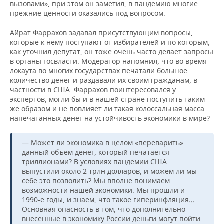
ВОДНЫЕ ВИДЫ СПОРТА
ОБРАЗОВАНИЕ
вызовами», при этом он заметил, в пандемию многие
прежние ценности оказались под вопросом.
ХОККЕЙ С МЯЧОМ
ПРОИСШЕСТВИЯ
Айрат Фаррахов задавал присутствующим вопросы,
которые к нему поступают от избирателей и по которым,
как уточнил депутат, он тоже очень часто делает запросы
в органы госвласти. Модератор напомнил, что во время
локаута во многих государствах печатали большое
количество денег и раздавали их своим гражданам, в
частности в США. Фаррахов поинтересовался у
экспертов, могли бы и в нашей стране поступить таким
же образом и не повлияет ли такая колоссальная масса
напечатанных денег на устойчивость экономики в мире?
— Может ли экономика в целом «переварить»
данный объем денег, который печатается
триллионами? В условиях пандемии США
выпустили около 2 трлн долларов, и можем ли мы
себе это позволить? Мы вполне понимаем
возможности нашей экономики. Мы прошли и
1990-е годы, и знаем, что такое гиперинфляция…
Основная опасность в том, что дополнительно
внесенные в экономику России деньги могут пойти