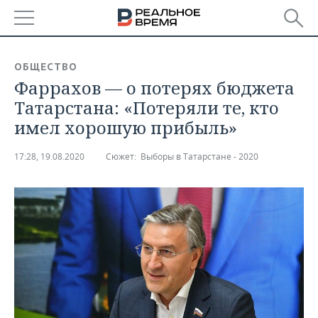
РЕГИОНЫ
ОБЩЕСТВО
Фаррахов — о потерях бюджета
БАШКОРТОСТАН
НОВОСТИ
Татарстана: «Потеряли те, кто
ТАТАРСТАН
АНАЛИТИКА
имел хорошую прибыль»
УДМУРТИЯ
НОВОСТИ АНАЛИТИКИ
ЭКОНОМИКА
17:28, 19.08.2020
Сюжет:
Выборы в Татарстане - 2020
ДЕКЛАРАЦИИ О ДОХОДАХ
НОВОСТИ ЭКОНОМИКИ
ПРОМЫШЛЕННОСТЬ
КОРОЛИ ГОСЗАКАЗА ПФО
ФИНАНСЫ
НОВОСТИ
НЕДВИЖИМОСТЬ
ПРОМЫШЛЕННОСТИ
ВУЗЫ ТАТАРСТАНА
БАНКИ
НОВОСТИ НЕДВИЖИМОСТИ
АВТО
АГРОПРОМ
КОМУ ПРИНАДЛЕЖАТ
БЮДЖЕТ
НОВОСТИ АВТО
БИЗНЕС
ТОРГОВЫЕ ЦЕНТРЫ
МАШИНОСТРОЕНИЕ
ТАТАРСТАНА
ИНВЕСТИЦИИ
НОВОСТИ БИЗНЕСА
ТЕХНОЛОГИИ