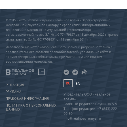
© 2015 - 2026 Сетевое издание «Реальное время» Зарегистрировано
Федеральной службой по надзору в сфере связи, информационных
технологий и массовых коммуникаций (Роскомнадзор) –
регистрационный номер ЭЛ № ФС 77 - 79627 от 18 декабря 2020 г. (ранее
свидетельство Эл № ФС 77-59331 от 18 сентября 2014 г.)
Использование материалов Реального Времени разрешено только с
предварительного согласия правообладателей, упоминание сайта и
прямая гиперссылка обязательны при частичном или полном
воспроизведении материалов.
18+
RU
EN
РЕДАКЦИЯ
РЕКЛАМА
Учредитель ООО «Реальное
ПРАВОВАЯ ИНФОРМАЦИЯ
время»
Главный редактор Саушина А.А.
ПОЛИТИКА О ПЕРСОНАЛЬНЫХ
Телефон редакции: +7 (843) 222-
ДАННЫХ
90-80
info@realnoevremya.ru