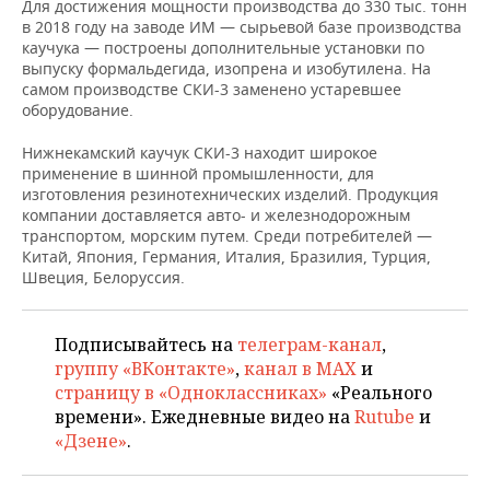
ВОДНЫЕ ВИДЫ СПОРТА
ОБРАЗОВАНИЕ
Для достижения мощности производства до 330 тыс. тонн
в 2018 году на заводе ИМ — сырьевой базе производства
каучука — построены дополнительные установки по
ХОККЕЙ С МЯЧОМ
ПРОИСШЕСТВИЯ
выпуску формальдегида, изопрена и изобутилена. На
самом производстве СКИ-3 заменено устаревшее
оборудование.
Нижнекамский каучук СКИ-3 находит широкое
применение в шинной промышленности, для
изготовления резинотехнических изделий. Продукция
компании доставляется авто- и железнодорожным
транспортом, морским путем. Среди потребителей —
Китай, Япония, Германия, Италия, Бразилия, Турция,
Швеция, Белоруссия.
Подписывайтесь на
телеграм-канал
,
группу «ВКонтакте»
,
канал в MAX
и
страницу в «Одноклассниках»
«Реального
времени». Ежедневные видео на
Rutube
и
«Дзене»
.