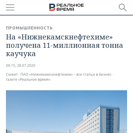
РЕГИОНЫ
ПРОМЫШЛЕННОСТЬ
На «Нижнекамскнефтехиме»
БАШКОРТОСТАН
НОВОСТИ
получена 11-миллионная тонна
ТАТАРСТАН
АНАЛИТИКА
каучука
УДМУРТИЯ
НОВОСТИ АНАЛИТИКИ
ЭКОНОМИКА
09:15, 28.07.2020
Сюжет:
ПАО «Нижнекамскнефтехим» – все статьи в бизнес-
ДЕКЛАРАЦИИ О ДОХОДАХ
НОВОСТИ ЭКОНОМИКИ
ПРОМЫШЛЕННОСТЬ
газете «Реальное время»
КОРОЛИ ГОСЗАКАЗА ПФО
ФИНАНСЫ
НОВОСТИ
НЕДВИЖИМОСТЬ
ПРОМЫШЛЕННОСТИ
ВУЗЫ ТАТАРСТАНА
БАНКИ
НОВОСТИ НЕДВИЖИМОСТИ
АВТО
АГРОПРОМ
КОМУ ПРИНАДЛЕЖАТ
БЮДЖЕТ
НОВОСТИ АВТО
БИЗНЕС
ТОРГОВЫЕ ЦЕНТРЫ
МАШИНОСТРОЕНИЕ
ТАТАРСТАНА
ИНВЕСТИЦИИ
НОВОСТИ БИЗНЕСА
ТЕХНОЛОГИИ