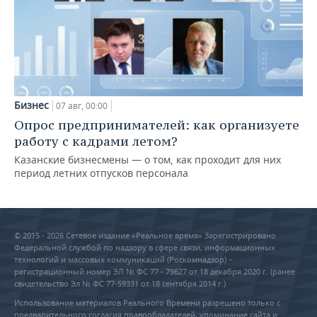
Бизнес
07 авг, 00:00
Опрос предпринимателей: как организуете
работу с кадрами летом?
Казанские бизнесмены — о том, как проходит для них
период летних отпусков персонала
© 2015 - 2026 Сетевое издание «Реальное время» Зарегистрировано
Федеральной службой по надзору в сфере связи, информационных
технологий и массовых коммуникаций (Роскомнадзор) –
регистрационный номер ЭЛ № ФС 77 - 79627 от 18 декабря 2020 г. (ранее
свидетельство Эл № ФС 77-59331 от 18 сентября 2014 г.)
Использование материалов Реального Времени разрешено только с
предварительного согласия правообладателей, упоминание сайта и