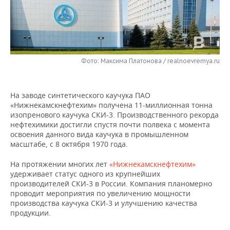
НЕФТЕХИМИЯ
РОЗНИЧНАЯ ТОРГОВЛЯ
НОВОСТИ ТЕХНОЛОГИЙ
МЕРОПРИЯТИЯ
НЕФТЬ
ТРАНСПОРТ
IT
НОВОСТИ МЕРОПРИЯТИЙ
СПОРТ
ОПК
Фото: Максима Платонова / realnoevremya.ru
УСЛУГИ
МЕДИА
ВЫЕЗДНАЯ РЕДАКЦИЯ
НОВОСТИ СПОРТА
ОБЩЕСТВО
ЭНЕРГЕТИКА
ТЕЛЕКОММУНИКАЦИИ
БИЗНЕС-БРАНЧИ
ФУТБОЛ
НОВОСТИ ОБЩЕСТВА
ФОТОГАЛЕРЕЯ
На заводе синтетического каучука ПАО
«Нижнекамскнефтехим» получена 11-миллионная тонна
ONLINE-КОНФЕРЕНЦИИ
ХОККЕЙ
ВЛАСТЬ
СЮЖЕТЫ
изопренового каучука СКИ-3. Производственного рекорда
нефтехимики достигли спустя почти полвека с момента
освоения данного вида каучука в промышленном
ОТКРЫТАЯ ЛЕКЦИЯ
БАСКЕТБОЛ
ИНФРАСТРУКТУРА
СПРАВОЧНИК
масштабе, с 8 октября 1970 года.
ВОЛЕЙБОЛ
ИСТОРИЯ
СПИСОК ПЕРСОН
ПОЛНАЯ ВЕРСИЯ
На протяжении многих лет
«Нижнекамскнефтехим»
удерживает статус одного из крупнейших
производителей СКИ-3 в России. Компания планомерно
КИБЕРСПОРТ
КУЛЬТУРА
СПИСОК КОМПАНИЙ
проводит мероприятия по увеличению мощности
производства каучука СКИ-3 и улучшению качества
ФИГУРНОЕ КАТАНИЕ
МЕДИЦИНА
продукции.