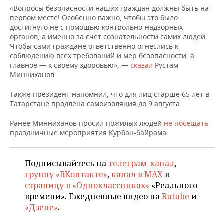
НЕФТЕХИМИЯ
«Вопросы безопасности наших граждан должны быть на
первом месте! Особенно важно, чтобы это было
РОЗНИЧНАЯ ТОРГОВЛЯ
НОВОСТИ ТЕХНОЛОГИЙ
МЕРОПРИЯТИЯ
НЕФТЬ
достигнуто не с помощью контрольно-надзорных
органов, а именно за счет сознательности самих людей.
ТРАНСПОРТ
IT
НОВОСТИ МЕРОПРИЯТИЙ
СПОРТ
Чтобы сами граждане ответственно отнеслись к
ОПК
соблюдению всех требований и мер безопасности, а
УСЛУГИ
МЕДИА
ВЫЕЗДНАЯ РЕДАКЦИЯ
НОВОСТИ СПОРТА
ОБЩЕСТВО
главное — к своему здоровью», —
сказал
Рустам
ЭНЕРГЕТИКА
Минниханов.
ТЕЛЕКОММУНИКАЦИИ
БИЗНЕС-БРАНЧИ
ФУТБОЛ
НОВОСТИ ОБЩЕСТВА
ФОТОГАЛЕРЕЯ
Также президент напомнил, что для лиц старше 65 лет в
Татарстане продлена самоизоляция до 9 августа.
ONLINE-КОНФЕРЕНЦИИ
ХОККЕЙ
ВЛАСТЬ
СЮЖЕТЫ
Ранее Минниханов просил пожилых людей
не посещать
праздничные мероприятия Курбан-байрама.
ОТКРЫТАЯ ЛЕКЦИЯ
БАСКЕТБОЛ
ИНФРАСТРУКТУРА
СПРАВОЧНИК
ВОЛЕЙБОЛ
ИСТОРИЯ
СПИСОК ПЕРСОН
ПОЛНАЯ ВЕРСИЯ
Подписывайтесь на
телеграм-канал
,
группу «ВКонтакте»
,
канал в MAX
и
КИБЕРСПОРТ
КУЛЬТУРА
СПИСОК КОМПАНИЙ
страницу в «Одноклассниках»
«Реального
времени». Ежедневные видео на
Rutube
и
ФИГУРНОЕ КАТАНИЕ
МЕДИЦИНА
«Дзене»
.