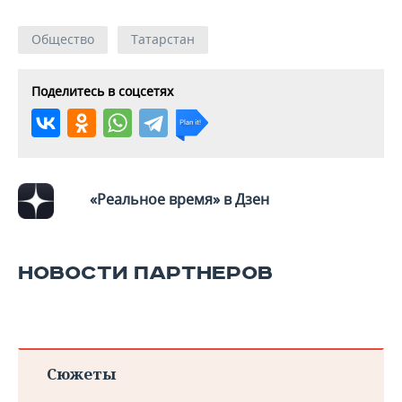
ВОДНЫЕ ВИДЫ СПОРТА
ОБРАЗОВАНИЕ
Общество
Татарстан
ХОККЕЙ С МЯЧОМ
ПРОИСШЕСТВИЯ
Поделитесь в соцсетях
«Реальное время» в Дзен
НОВОСТИ ПАРТНЕРОВ
Сюжеты