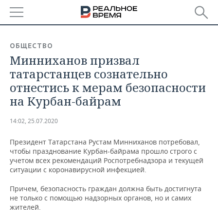
РЕГИОНЫ
ОБЩЕСТВО
Минниханов призвал
БАШКОРТОСТАН
НОВОСТИ
татарстанцев сознательно
ТАТАРСТАН
АНАЛИТИКА
отнестись к мерам безопасности
на Курбан-байрам
УДМУРТИЯ
НОВОСТИ АНАЛИТИКИ
ЭКОНОМИКА
14:02, 25.07.2020
ДЕКЛАРАЦИИ О ДОХОДАХ
НОВОСТИ ЭКОНОМИКИ
ПРОМЫШЛЕННОСТЬ
Президент Татарстана Рустам Минниханов потребовал,
КОРОЛИ ГОСЗАКАЗА ПФО
ФИНАНСЫ
НОВОСТИ
НЕДВИЖИМОСТЬ
чтобы празднование Курбан-байрама прошло строго с
ПРОМЫШЛЕННОСТИ
учетом всех рекомендаций Роспотребнадзора и текущей
ВУЗЫ ТАТАРСТАНА
БАНКИ
НОВОСТИ НЕДВИЖИМОСТИ
АВТО
ситуации с коронавирусной инфекцией.
АГРОПРОМ
Причем, безопасность граждан должна быть достигнута
КОМУ ПРИНАДЛЕЖАТ
БЮДЖЕТ
НОВОСТИ АВТО
БИЗНЕС
не только с помощью надзорных органов, но и самих
ТОРГОВЫЕ ЦЕНТРЫ
МАШИНОСТРОЕНИЕ
ТАТАРСТАНА
жителей.
ИНВЕСТИЦИИ
НОВОСТИ БИЗНЕСА
ТЕХНОЛОГИИ