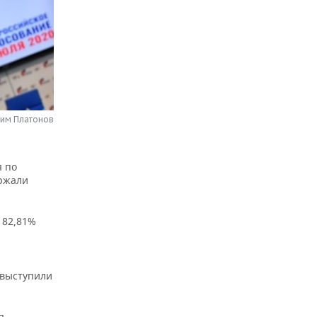
сим Платонов
я по
ержали
 82,81%
 выступили
я.