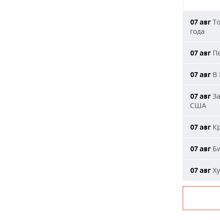
То
07 авг
года
Пе
07 авг
В 
07 авг
За
07 авг
США
Кр
07 авг
Би
07 авг
Ху
07 авг