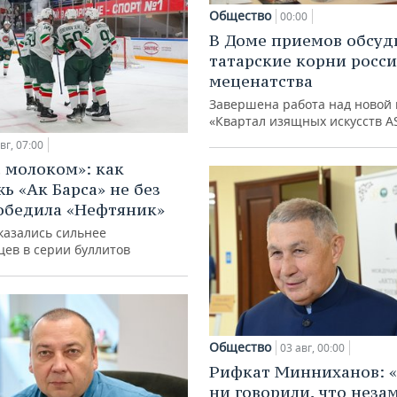
Общество
00:00
В Доме приемов обсуд
татарские корни росс
меценатства
Завершена работа над новой 
«Квартал изящных искусств A
вг, 07:00
с молоком»: как
ь «Ак Барса» не без
обедила «Нефтяник»
казались сильнее
цев в серии буллитов
Общество
03 авг, 00:00
Рифкат Минниханов: «
ни говорили, что нез