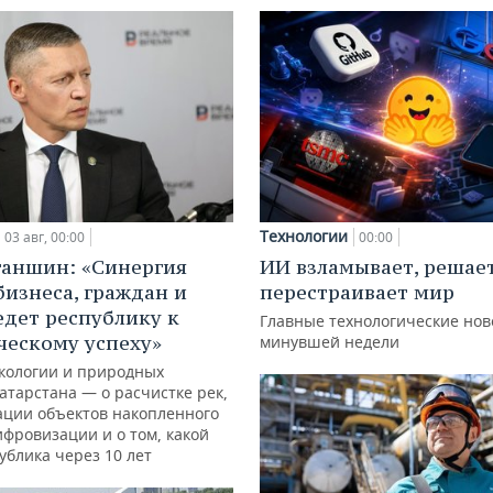
Технологии
03 авг, 00:00
00:00
ганшин: «Синергия
ИИ взламывает, решае
бизнеса, граждан и
перестраивает мир
едет республику к
Главные технологические нов
ческому успеху»
минувшей недели
кологии и природных
атарстана — о расчистке рек,
ации объектов накопленного
ифровизации и о том, какой
ублика через 10 лет