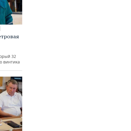
етровая
а
торый 32
го винтика