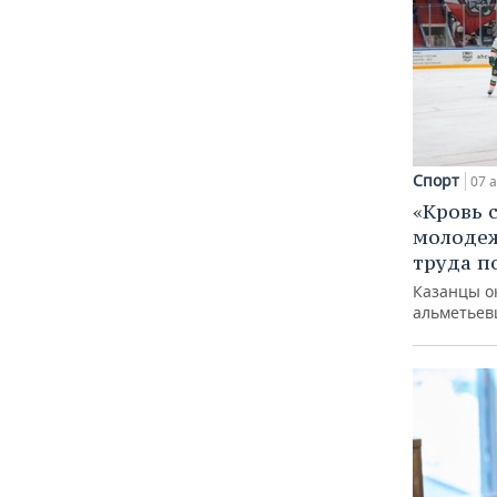
Спорт
07 а
«Кровь 
молодеж
труда п
Казанцы о
альметьев