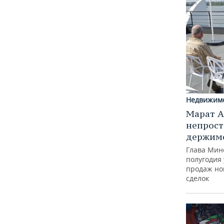
Недвижим
Марат А
непрост
держимс
Глава Минс
полугодия 
продаж но
сделок