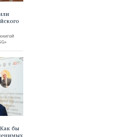
или
ийского
книгой
SG»
Как бы
аменимых