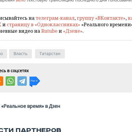
исывайтесь на
телеграм-канал
,
группу «ВКонтакте»
,
к
X
и
страницу в «Одноклассниках»
«Реального времени»
невные видео на
Rutube
и
«Дзене»
.
во
Власть
Татарстан
сь в соцсетях
«Реальное время» в Дзен
СТИ ПАРТНЕРОВ