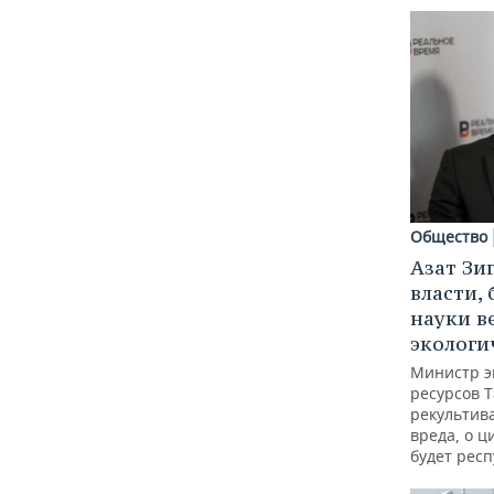
Общество
Азат Зи
власти, 
науки в
экологи
Министр э
ресурсов Т
рекультив
вреда, о ц
будет респ