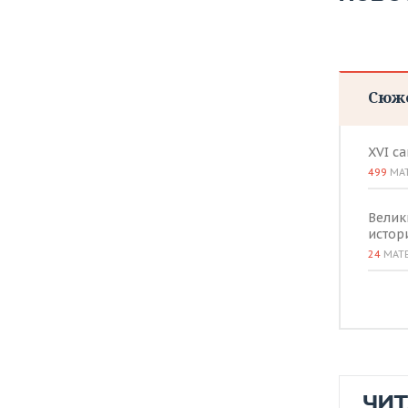
Сюж
XVI с
499
МА
Велик
истор
24
МАТ
ЧИ