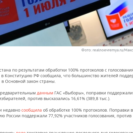
Фото: realnoevremya.ru/Мак
стана по результатам обработки 100% протоколов с голосовани
 в Конституцию РФ сообщила, что большинство жителей подд
 в Основной закон страны.
предварительным
данным
ГАС «Выборы», поправки поддержали
 избирателей, против высказались 16,61% (389,8 тыс.).
и недавно
сообщила
об обработке 100% протоколов. Поправки в
ию России поддержали 77,92% участников голосования, против
 время»
вело
текстовую трансляцию последнего дня голосовани