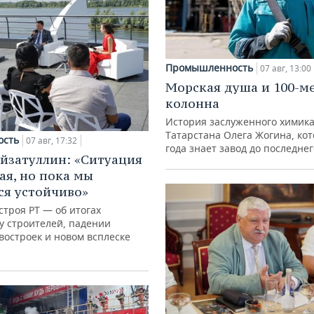
Промышленность
07 авг, 13:00
Морская душа и 100-м
колонна
История заслуженного химик
Татарстана Олега Жогина, ко
ость
07 авг, 17:32
года знает завод до последне
йзатуллин: «Ситуация
ая, но пока мы
я устойчиво»
троя РТ — об итогах
у строителей, падении
востроек и новом всплеске