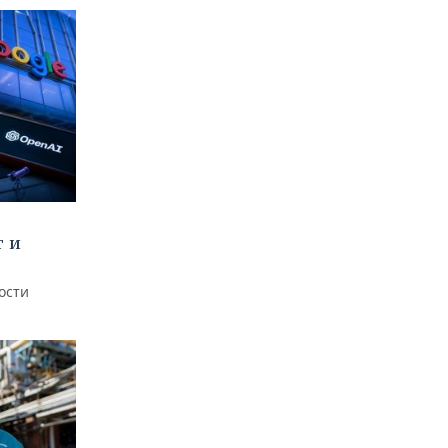
т и
ости