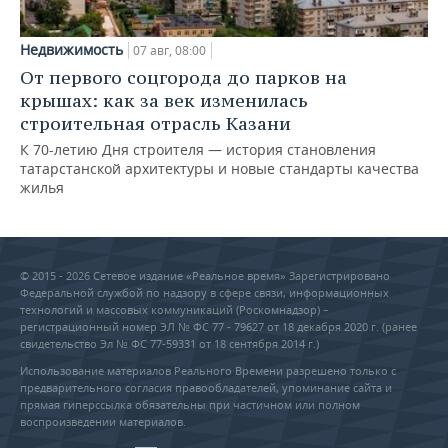
Недвижимость
07 авг, 08:00
От первого соцгорода до парков на
крышах: как за век изменилась
строительная отрасль Казани
К 70-летию Дня строителя — история становления
татарстанской архитектуры и новые стандарты качества
жилья
© 2015 - 2026 Сетевое издание «Реальное время» Зарегистрировано
Федеральной службой по надзору в сфере связи, информационных
технологий и массовых коммуникаций (Роскомнадзор) –
регистрационный номер ЭЛ № ФС 77 - 79627 от 18 декабря 2020 г. (ранее
свидетельство Эл № ФС 77-59331 от 18 сентября 2014 г.)
Использование материалов Реального Времени разрешено только с
предварительного согласия правообладателей, упоминание сайта и
прямая гиперссылка обязательны при частичном или полном
воспроизведении материалов.