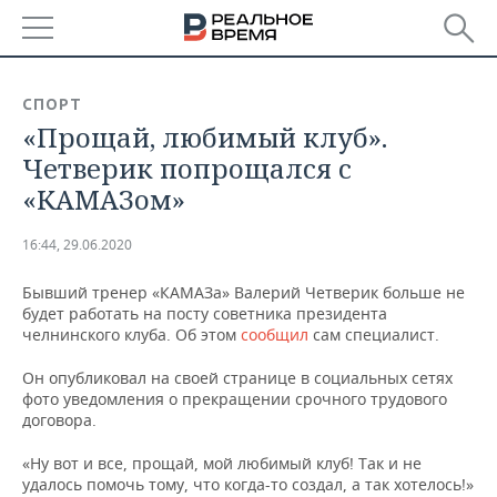
РЕГИОНЫ
СПОРТ
«Прощай, любимый клуб».
БАШКОРТОСТАН
НОВОСТИ
Четверик попрощался с
ТАТАРСТАН
АНАЛИТИКА
«КАМАЗом»
УДМУРТИЯ
НОВОСТИ АНАЛИТИКИ
ЭКОНОМИКА
16:44, 29.06.2020
ДЕКЛАРАЦИИ О ДОХОДАХ
НОВОСТИ ЭКОНОМИКИ
ПРОМЫШЛЕННОСТЬ
Бывший тренер «КАМАЗа» Валерий Четверик больше не
будет работать на посту советника президента
КОРОЛИ ГОСЗАКАЗА ПФО
ФИНАНСЫ
НОВОСТИ
НЕДВИЖИМОСТЬ
челнинского клуба. Об этом
сообщил
сам специалист.
ПРОМЫШЛЕННОСТИ
Он опубликовал на своей странице в социальных сетях
ВУЗЫ ТАТАРСТАНА
БАНКИ
НОВОСТИ НЕДВИЖИМОСТИ
АВТО
фото уведомления о прекращении срочного трудового
АГРОПРОМ
договора.
КОМУ ПРИНАДЛЕЖАТ
БЮДЖЕТ
НОВОСТИ АВТО
БИЗНЕС
ТОРГОВЫЕ ЦЕНТРЫ
МАШИНОСТРОЕНИЕ
«Ну вот и все, прощай, мой любимый клуб! Так и не
ТАТАРСТАНА
удалось помочь тому, что когда-то создал, а так хотелось!»
ИНВЕСТИЦИИ
НОВОСТИ БИЗНЕСА
ТЕХНОЛОГИИ