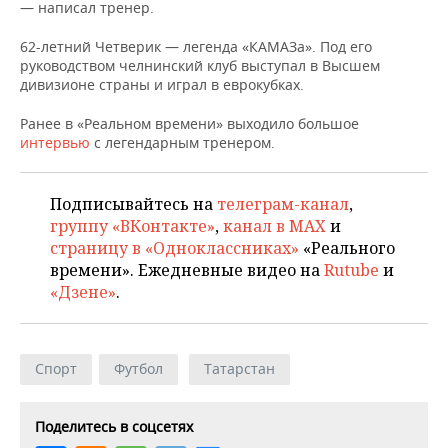
НЕФТЕХИМИЯ
— написал тренер.
РОЗНИЧНАЯ ТОРГОВЛЯ
НОВОСТИ ТЕХНОЛОГИЙ
МЕРОПРИЯТИЯ
62-летний Четверик — легенда «КАМАЗа». Под его
НЕФТЬ
руководством челнинский клуб выступал в Высшем
ТРАНСПОРТ
IT
НОВОСТИ МЕРОПРИЯТИЙ
СПОРТ
дивизионе страны и играл в еврокубках.
ОПК
Ранее в «Реальном времени» выходило большое
УСЛУГИ
МЕДИА
ВЫЕЗДНАЯ РЕДАКЦИЯ
НОВОСТИ СПОРТА
ОБЩЕСТВО
интервью
с легендарным тренером.
ЭНЕРГЕТИКА
ТЕЛЕКОММУНИКАЦИИ
БИЗНЕС-БРАНЧИ
ФУТБОЛ
НОВОСТИ ОБЩЕСТВА
ФОТОГАЛЕРЕЯ
Подписывайтесь на
телеграм-канал
,
ONLINE-КОНФЕРЕНЦИИ
ХОККЕЙ
ВЛАСТЬ
СЮЖЕТЫ
группу «ВКонтакте»
,
канал в MAX
и
страницу в «Одноклассниках»
«Реального
ОТКРЫТАЯ ЛЕКЦИЯ
БАСКЕТБОЛ
ИНФРАСТРУКТУРА
СПРАВОЧНИК
времени». Ежедневные видео на
Rutube
и
«Дзене»
.
ВОЛЕЙБОЛ
ИСТОРИЯ
СПИСОК ПЕРСОН
ПОЛНАЯ ВЕРСИЯ
КИБЕРСПОРТ
КУЛЬТУРА
СПИСОК КОМПАНИЙ
Спорт
Футбол
Татарстан
ФИГУРНОЕ КАТАНИЕ
МЕДИЦИНА
Поделитесь в соцсетях