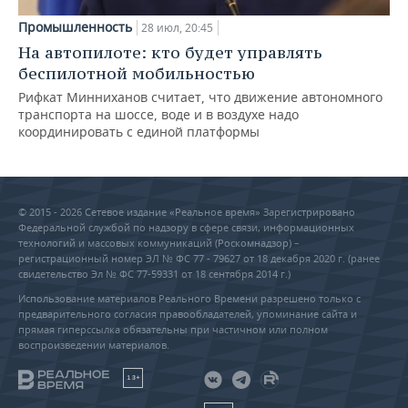
Промышленность
28 июл, 20:45
На автопилоте: кто будет управлять
беспилотной мобильностью
Рифкат Минниханов считает, что движение автономного
транспорта на шоссе, воде и в воздухе надо
координировать с единой платформы
© 2015 - 2026 Сетевое издание «Реальное время» Зарегистрировано
Федеральной службой по надзору в сфере связи, информационных
технологий и массовых коммуникаций (Роскомнадзор) –
регистрационный номер ЭЛ № ФС 77 - 79627 от 18 декабря 2020 г. (ранее
свидетельство Эл № ФС 77-59331 от 18 сентября 2014 г.)
Использование материалов Реального Времени разрешено только с
предварительного согласия правообладателей, упоминание сайта и
прямая гиперссылка обязательны при частичном или полном
воспроизведении материалов.
18+