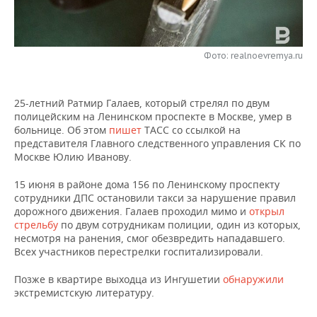
НЕФТЕХИМИЯ
РОЗНИЧНАЯ ТОРГОВЛЯ
НОВОСТИ ТЕХНОЛОГИЙ
МЕРОПРИЯТИЯ
НЕФТЬ
Фото: realnoevremya.ru
ТРАНСПОРТ
IT
НОВОСТИ МЕРОПРИЯТИЙ
СПОРТ
ОПК
УСЛУГИ
МЕДИА
ВЫЕЗДНАЯ РЕДАКЦИЯ
НОВОСТИ СПОРТА
ОБЩЕСТВО
ЭНЕРГЕТИКА
25-летний Ратмир Галаев, который стрелял по двум
полицейским на Ленинском проспекте в Москве, умер в
ТЕЛЕКОММУНИКАЦИИ
БИЗНЕС-БРАНЧИ
ФУТБОЛ
НОВОСТИ ОБЩЕСТВА
ФОТОГАЛЕРЕЯ
больнице. Об этом
пишет
ТАСС со ссылкой на
представителя Главного следственного управления СК по
ONLINE-КОНФЕРЕНЦИИ
ХОККЕЙ
ВЛАСТЬ
СЮЖЕТЫ
Москве Юлию Иванову.
15 июня в районе дома 156 по Ленинскому проспекту
ОТКРЫТАЯ ЛЕКЦИЯ
БАСКЕТБОЛ
ИНФРАСТРУКТУРА
СПРАВОЧНИК
сотрудники ДПС остановили такси за нарушение правил
дорожного движения. Галаев проходил мимо и
открыл
ВОЛЕЙБОЛ
ИСТОРИЯ
СПИСОК ПЕРСОН
ПОЛНАЯ ВЕРСИЯ
стрельбу
по двум сотрудникам полиции, один из которых,
несмотря на ранения, смог обезвредить нападавшего.
Всех участников перестрелки госпитализировали.
КИБЕРСПОРТ
КУЛЬТУРА
СПИСОК КОМПАНИЙ
Позже в квартире выходца из Ингушетии
обнаружили
ФИГУРНОЕ КАТАНИЕ
МЕДИЦИНА
экстремистскую литературу.