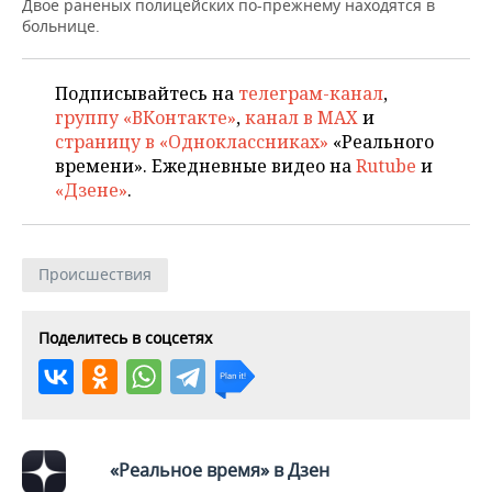
ВОДНЫЕ ВИДЫ СПОРТА
ОБРАЗОВАНИЕ
Двое раненых полицейских по-прежнему находятся в
больнице.
ХОККЕЙ С МЯЧОМ
ПРОИСШЕСТВИЯ
Подписывайтесь на
телеграм-канал
,
группу «ВКонтакте»
,
канал в MAX
и
страницу в «Одноклассниках»
«Реального
времени». Ежедневные видео на
Rutube
и
«Дзене»
.
Происшествия
Поделитесь в соцсетях
«Реальное время» в Дзен