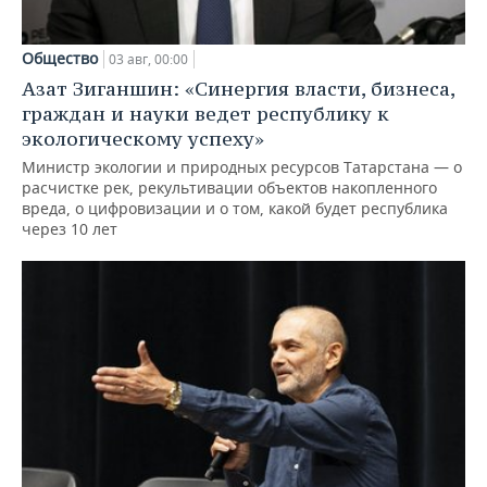
Общество
03 авг, 00:00
Азат Зиганшин: «Синергия власти, бизнеса,
граждан и науки ведет республику к
экологическому успеху»
Министр экологии и природных ресурсов Татарстана — о
расчистке рек, рекультивации объектов накопленного
вреда, о цифровизации и о том, какой будет республика
через 10 лет