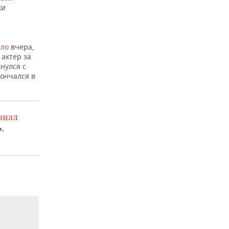
ки
шло
вчера,
актер за
нулся с
кончался в
анал
.