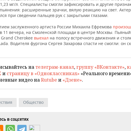
1,23 мг/л. Специалисты смогли зафиксировать и другие призна
опьянения: расширенные зрачки, вялую реакцию на свет. Актер
лся при сведении пальцев рук с закрытыми глазами.
стием заслуженного артиста России Михаила Ефремова
произо
в 11 вечера, на Смоленской площади в центре Москвы. Пьяный 
p Grand Cherokee
выехал
на полосу встречного движения и столк
ada. Водителя фургона Сергея Захарова спасти не смогли: он с
исывайтесь на
телеграм-канал
,
группу «ВКонтакте»
,
к
X
и
страницу в «Одноклассниках»
«Реального времени»
невные видео на
Rutube
и
«Дзене»
.
ствия
Общество
сь в соцсетях