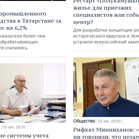
Рестарт «Полукамушко
жилье для приезжих
 промышленного
специалистов или со
дства в Татарстане за
центр?
ос на 6,2%
Для разработки концепции р
показатели более чем
исторического квартала в Зе
 обрабатывающих
устроили всероссийский хака
тв снизились
Общество
03 авг, 00:00
05 авг, 08:30
Рифкат Минниханов: «
ие системы учета
ни говорили, что нез