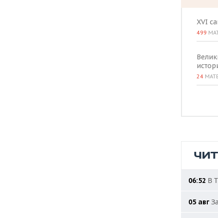
XVI с
499
МА
Велик
истор
24
МАТ
ЧИ
В Т
06:52
За
05 авг