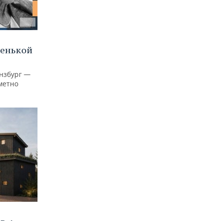
ленькой
нзбург —
аметно