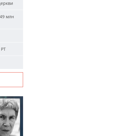
церкви
49 млн
 РТ