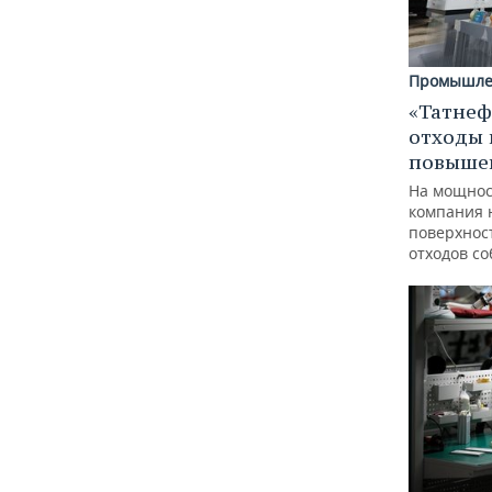
Промышле
«Татнеф
отходы 
повыше
На мощнос
компания 
поверхнос
отходов с