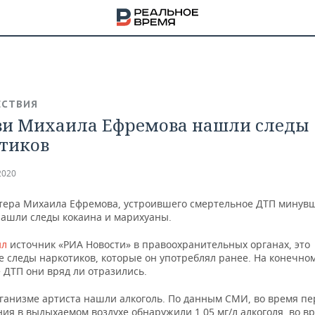
СТВИЯ
ви Михаила Ефремова нашли следы
тиков
2020
ктера Михаила Ефремова, устроившего смертельное ДТП минув
нашли следы кокаина и марихуаны.
ил
источник «РИА Новости» в правоохранительных органах, это
е следы наркотиков, которые он употреблял ранее. На конечно
 ДТП они вряд ли отразились.
НА
рганизме артиста нашли алкоголь. По данным СМИ, во время пе
ия в выдыхаемом воздухе обнаружили 1,05 мг/л алкоголя, во в