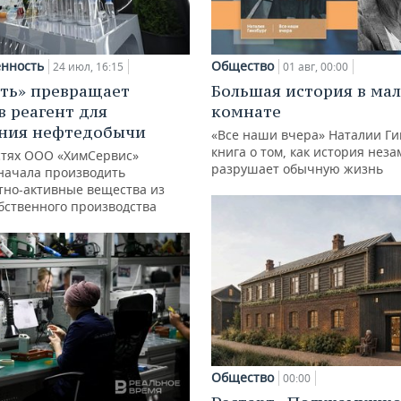
нность
Общество
24 июл, 16:15
01 авг, 00:00
ть» превращает
Большая история в ма
в реагент для
комнате
ния нефтедобычи
«Все наши вчера» Наталии Ги
книга о том, как история нез
тях ООО «ХимСервис»
разрушает обычную жизнь
начала производить
тно-активные вещества из
обственного производства
Общество
00:00