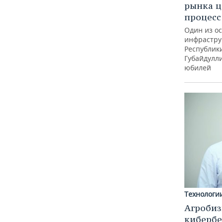
рынка ц
процес
Один из о
инфрастру
Республик
Губайдулл
юбилей
Технологи
Агробиз
кибербе