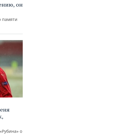
ению, он
р памяти
меня
,
«Рубина» о