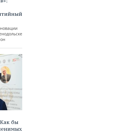
в»:
бытийный
еновации
ленодольске
тон
Как бы
аменимых