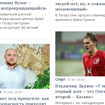
енных бумаг —
людей нет, но, к сожал
с непрекращающийся»
незаменимый»
снователей учетной
В Татарстане прошел семина
ктуры рынка ценных бумаг
археолога Фаяза Хузина
и Татарстан Еркин
ин встречает 80-летний
Спорт
05 авг, 00:00
Владимир Дядюн: «У 
первый дом — это Омск
и
31 июл, 00:00
второй — Казань»
нес под прицелом: как
Интервью с экс-нападающим 
зопасность приходит