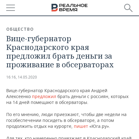
РЕГИОНЫ
ОБЩЕСТВО
Вице-губернатор
БАШКОРТОСТАН
НОВОСТИ
Краснодарского края
ТАТАРСТАН
АНАЛИТИКА
предложил брать деньги за
проживание в обсерваторах
УДМУРТИЯ
НОВОСТИ АНАЛИТИКИ
ЭКОНОМИКА
16:16, 14.05.2020
ДЕКЛАРАЦИИ О ДОХОДАХ
НОВОСТИ ЭКОНОМИКИ
ПРОМЫШЛЕННОСТЬ
Вице-губернатор Краснодарского края Андрей
КОРОЛИ ГОСЗАКАЗА ПФО
ФИНАНСЫ
НОВОСТИ
НЕДВИЖИМОСТЬ
Алексеенко
предложил
брать деньги с россиян, которых
ПРОМЫШЛЕННОСТИ
на 14 дней помещают в обсерваторы.
ВУЗЫ ТАТАРСТАНА
БАНКИ
НОВОСТИ НЕДВИЖИМОСТИ
АВТО
АГРОПРОМ
По его мнению, люди приезжают, чтобы две недели на
гособеспечении посидеть в обсерваторе, а потом
КОМУ ПРИНАДЛЕЖАТ
БЮДЖЕТ
НОВОСТИ АВТО
БИЗНЕС
продолжить отдых на курорте,
пишет
«Юга.ру».
ТОРГОВЫЕ ЦЕНТРЫ
МАШИНОСТРОЕНИЕ
ТАТАРСТАНА
ИНВЕСТИЦИИ
НОВОСТИ БИЗНЕСА
ТЕХНОЛОГИИ
Для тех, кто намеренно приезжает в Краснодарский край