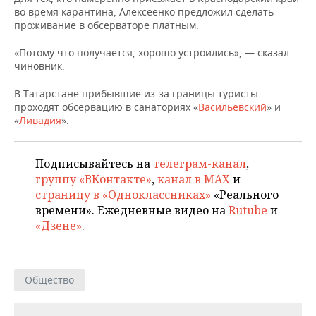
НЕФТЕХИМИЯ
во время карантина, Алексеенко предложил сделать
проживание в обсерваторе платным.
РОЗНИЧНАЯ ТОРГОВЛЯ
НОВОСТИ ТЕХНОЛОГИЙ
МЕРОПРИЯТИЯ
НЕФТЬ
«Потому что получается, хорошо устроились», — сказал
ТРАНСПОРТ
IT
НОВОСТИ МЕРОПРИЯТИЙ
СПОРТ
чиновник.
ОПК
УСЛУГИ
МЕДИА
ВЫЕЗДНАЯ РЕДАКЦИЯ
НОВОСТИ СПОРТА
ОБЩЕСТВО
В Татарстане прибывшие из-за границы туристы
ЭНЕРГЕТИКА
проходят обсервацию в санаториях «
Васильевский
» и
«
Ливадия
».
ТЕЛЕКОММУНИКАЦИИ
БИЗНЕС-БРАНЧИ
ФУТБОЛ
НОВОСТИ ОБЩЕСТВА
ФОТОГАЛЕРЕЯ
ONLINE-КОНФЕРЕНЦИИ
ХОККЕЙ
ВЛАСТЬ
СЮЖЕТЫ
Подписывайтесь на
телеграм-канал
,
группу «ВКонтакте»
,
канал в MAX
и
ОТКРЫТАЯ ЛЕКЦИЯ
БАСКЕТБОЛ
ИНФРАСТРУКТУРА
СПРАВОЧНИК
страницу в «Одноклассниках»
«Реального
времени». Ежедневные видео на
Rutube
и
ВОЛЕЙБОЛ
ИСТОРИЯ
СПИСОК ПЕРСОН
ПОЛНАЯ ВЕРСИЯ
«Дзене»
.
КИБЕРСПОРТ
КУЛЬТУРА
СПИСОК КОМПАНИЙ
Общество
ФИГУРНОЕ КАТАНИЕ
МЕДИЦИНА