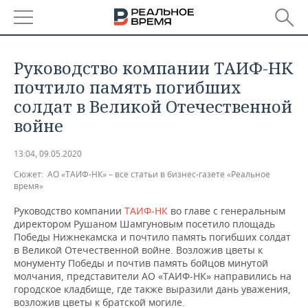
РЕГИОНЫ
Руководство компании ТАИФ-НК
БАШКОРТОСТАН
НОВОСТИ
почтило память погибших
солдат в Великой Отечественной
ТАТАРСТАН
АНАЛИТИКА
войне
УДМУРТИЯ
НОВОСТИ АНАЛИТИКИ
ЭКОНОМИКА
13:04, 09.05.2020
Сюжет:
ДЕКЛАРАЦИИ О ДОХОДАХ
НОВОСТИ ЭКОНОМИКИ
АО «ТАИФ-НК» – все статьи в бизнес-газете «Реальное
ПРОМЫШЛЕННОСТЬ
время»
КОРОЛИ ГОСЗАКАЗА ПФО
ФИНАНСЫ
НОВОСТИ
НЕДВИЖИМОСТЬ
Руководство компании
ТАИФ-НК
во главе с генеральным
ПРОМЫШЛЕННОСТИ
директором Рушаном Шамгуновым посетило площадь
Победы Нижнекамска и почтило память погибших солдат
ВУЗЫ ТАТАРСТАНА
БАНКИ
НОВОСТИ НЕДВИЖИМОСТИ
АВТО
АГРОПРОМ
в Великой Отечественной войне. Возложив цветы к
монументу Победы и почтив память бойцов минутой
КОМУ ПРИНАДЛЕЖАТ
БЮДЖЕТ
НОВОСТИ АВТО
БИЗНЕС
молчания, представители АО «ТАИФ-НК» направились на
ТОРГОВЫЕ ЦЕНТРЫ
МАШИНОСТРОЕНИЕ
городское кладбище, где также выразили дань уважения,
ТАТАРСТАНА
ИНВЕСТИЦИИ
НОВОСТИ БИЗНЕСА
ТЕХНОЛОГИИ
возложив цветы к братской могиле.