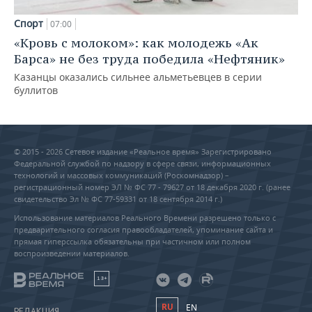
Спорт
07:00
«Кровь с молоком»: как молодежь «Ак
Барса» не без труда победила «Нефтяник»
Казанцы оказались сильнее альметьевцев в серии
буллитов
© 2015 - 2026 Сетевое издание «Реальное время» Зарегистрировано
Федеральной службой по надзору в сфере связи, информационных
технологий и массовых коммуникаций (Роскомнадзор) –
регистрационный номер ЭЛ № ФС 77 - 79627 от 18 декабря 2020 г. (ранее
свидетельство Эл № ФС 77-59331 от 18 сентября 2014 г.)
Использование материалов Реального Времени разрешено только с
предварительного согласия правообладателей, упоминание сайта и
прямая гиперссылка обязательны при частичном или полном
воспроизведении материалов.
18+
RU
EN
РЕДАКЦИЯ