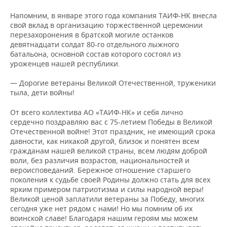
НЕФТЕХИМИЯ
Напомним, в январе этого года компания ТАИФ-НК внесла
РОЗНИЧНАЯ ТОРГОВЛЯ
НОВОСТИ ТЕХНОЛОГИЙ
МЕРОПРИЯТИЯ
свой вклад в организацию торжественной церемонии
НЕФТЬ
перезахоронения в братской могиле останков
ТРАНСПОРТ
IT
НОВОСТИ МЕРОПРИЯТИЙ
СПОРТ
девятнадцати солдат 80-го отдельного лыжного
ОПК
батальона, основной состав которого состоял из
уроженцев нашей республики.
УСЛУГИ
МЕДИА
ВЫЕЗДНАЯ РЕДАКЦИЯ
НОВОСТИ СПОРТА
ОБЩЕСТВО
ЭНЕРГЕТИКА
— Дорогие ветераны Великой Отечественной, труженики
ТЕЛЕКОММУНИКАЦИИ
БИЗНЕС-БРАНЧИ
ФУТБОЛ
НОВОСТИ ОБЩЕСТВА
ФОТОГАЛЕРЕЯ
тыла, дети войны!
ONLINE-КОНФЕРЕНЦИИ
ХОККЕЙ
ВЛАСТЬ
СЮЖЕТЫ
От всего коллектива АО «ТАИФ-НК» и себя лично
сердечно поздравляю вас с 75-летием Победы в Великой
Отечественной войне! Этот праздник, не имеющий срока
ОТКРЫТАЯ ЛЕКЦИЯ
БАСКЕТБОЛ
ИНФРАСТРУКТУРА
СПРАВОЧНИК
давности, как никакой другой, близок и понятен всем
гражданам нашей великой страны, всем людям доброй
ВОЛЕЙБОЛ
ИСТОРИЯ
СПИСОК ПЕРСОН
ПОЛНАЯ ВЕРСИЯ
воли, без различия возрастов, национальностей и
вероисповеданий. Бережное отношение старшего
поколения к судьбе своей Родины должно стать для всех
КИБЕРСПОРТ
КУЛЬТУРА
СПИСОК КОМПАНИЙ
ярким примером патриотизма и силы народной веры!
Великой ценой заплатили ветераны за Победу, многих
ФИГУРНОЕ КАТАНИЕ
МЕДИЦИНА
сегодня уже нет рядом с нами! Но мы помним об их
воинской славе! Благодаря нашим героям мы можем