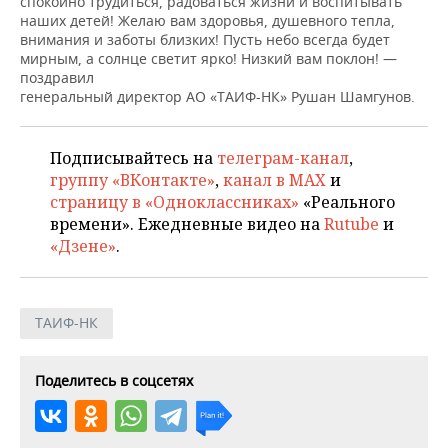
спокойно трудиться, радоваться жизни и воспитывать
ВОДНЫЕ ВИДЫ СПОРТА
ОБРАЗОВАНИЕ
наших детей! Желаю вам здоровья, душевного тепла,
внимания и заботы близких! Пусть небо всегда будет
ХОККЕЙ С МЯЧОМ
ПРОИСШЕСТВИЯ
мирным, а солнце светит ярко! Низкий вам поклон! —
поздравил
генеральный директор АО «ТАИФ-НК» Рушан Шамгунов.
Подписывайтесь на
телеграм-канал
,
группу «ВКонтакте»
,
канал в MAX
и
страницу в «Одноклассниках»
«Реального
времени». Ежедневные видео на
Rutube
и
«Дзене»
.
ТАИФ-НК
Поделитесь в соцсетях