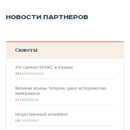
ВОДНЫЕ ВИДЫ СПОРТА
ОБРАЗОВАНИЕ
ХОККЕЙ С МЯЧОМ
ПРОИСШЕСТВИЯ
НОВОСТИ ПАРТНЕРОВ
Сюжеты
XVI саммит БРИКС в Казани
499
МАТЕРИАЛОВ
Великие воины Татарии. Цикл исторических
материалов
24
МАТЕРИАЛА
Искусственный интеллект
181
МАТЕРИАЛ