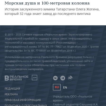
Морская душа и 100-метровая колонна
История заслуженного химика Татарстана Олега Жогина,
который 32 года знает завод до последнего винтика
© 2015 - 2026 Сетевое издание «Реальное время» Зарегистрировано
Федеральной службой по надзору в сфере связи, информационных
технологий и массовых коммуникаций (Роскомнадзор) –
регистрационный номер ЭЛ № ФС 77 - 79627 от 18 декабря 2020 г. (ранее
свидетельство Эл № ФС 77-59331 от 18 сентября 2014 г.)
Использование материалов Реального Времени разрешено только с
предварительного согласия правообладателей, упоминание сайта и
прямая гиперссылка обязательны при частичном или полном
воспроизведении материалов.
18+
RU
EN
РЕДАКЦИЯ
РЕКЛАМА
Учредитель ООО «Реальное
ПРАВОВАЯ ИНФОРМАЦИЯ
время»
Главный редактор Саушина А.А.
ПОЛИТИКА О ПЕРСОНАЛЬНЫХ