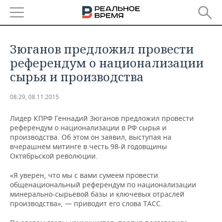
РЕГИОНЫ
Зюганов предложил провести
БАШКОРТОСТАН
НОВОСТИ
референдум о национализации
сырья и производства
ТАТАРСТАН
АНАЛИТИКА
08:29, 08.11.2015
УДМУРТИЯ
НОВОСТИ АНАЛИТИКИ
ЭКОНОМИКА
Лидер КПРФ Геннадий Зюганов предложил провести
ДЕКЛАРАЦИИ О ДОХОДАХ
НОВОСТИ ЭКОНОМИКИ
ПРОМЫШЛЕННОСТЬ
референдум о национализации в РФ сырья и
производства. Об этом он заявил, выступая на
вчерашнем митинге в честь 98-й годовщины
КОРОЛИ ГОСЗАКАЗА ПФО
ФИНАНСЫ
НОВОСТИ
НЕДВИЖИМОСТЬ
Октябрьской революции.
ПРОМЫШЛЕННОСТИ
ВУЗЫ ТАТАРСТАНА
БАНКИ
НОВОСТИ НЕДВИЖИМОСТИ
АВТО
«Я уверен, что мы с вами сумеем провести
АГРОПРОМ
общенациональный референдум по национализации
минерально-сырьевой базы и ключевых отраслей
КОМУ ПРИНАДЛЕЖАТ
БЮДЖЕТ
НОВОСТИ АВТО
БИЗНЕС
ТОРГОВЫЕ ЦЕНТРЫ
МАШИНОСТРОЕНИЕ
производства», — приводит его слова ТАСС.
ТАТАРСТАНА
ИНВЕСТИЦИИ
НОВОСТИ БИЗНЕСА
ТЕХНОЛОГИИ