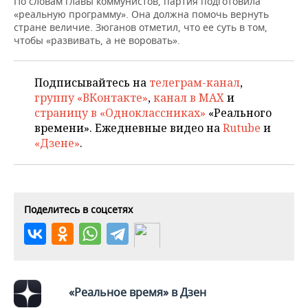
По словам главы коммунистов, партия подготовила
НЕФТЕХИМИЯ
«реальную программу». Она должна помочь вернуть
РОЗНИЧНАЯ ТОРГОВЛЯ
НОВОСТИ ТЕХНОЛОГИЙ
МЕРОПРИЯТИЯ
стране величие. Зюганов отметил, что ее суть в том,
НЕФТЬ
чтобы «развивать, а не воровать».
ТРАНСПОРТ
IT
НОВОСТИ МЕРОПРИЯТИЙ
СПОРТ
ОПК
Подписывайтесь на
телеграм-канал
,
УСЛУГИ
МЕДИА
ВЫЕЗДНАЯ РЕДАКЦИЯ
НОВОСТИ СПОРТА
ОБЩЕСТВО
группу «ВКонтакте»
,
канал в MAX
и
ЭНЕРГЕТИКА
страницу в «Одноклассниках»
«Реального
ТЕЛЕКОММУНИКАЦИИ
БИЗНЕС-БРАНЧИ
ФУТБОЛ
НОВОСТИ ОБЩЕСТВА
ФОТОГАЛЕРЕЯ
времени». Ежедневные видео на
Rutube
и
«Дзене»
.
ONLINE-КОНФЕРЕНЦИИ
ХОККЕЙ
ВЛАСТЬ
СЮЖЕТЫ
ОТКРЫТАЯ ЛЕКЦИЯ
БАСКЕТБОЛ
ИНФРАСТРУКТУРА
СПРАВОЧНИК
Поделитесь в соцсетях
ВОЛЕЙБОЛ
ИСТОРИЯ
СПИСОК ПЕРСОН
ПОЛНАЯ ВЕРСИЯ
КИБЕРСПОРТ
КУЛЬТУРА
СПИСОК КОМПАНИЙ
ФИГУРНОЕ КАТАНИЕ
МЕДИЦИНА
«Реальное время» в Дзен