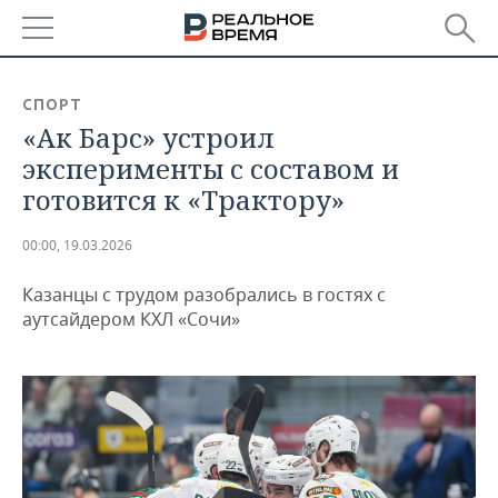
РЕГИОНЫ
СПОРТ
«Ак Барс» устроил
БАШКОРТОСТАН
НОВОСТИ
эксперименты с составом и
ТАТАРСТАН
АНАЛИТИКА
готовится к «Трактору»
УДМУРТИЯ
НОВОСТИ АНАЛИТИКИ
ЭКОНОМИКА
00:00, 19.03.2026
ДЕКЛАРАЦИИ О ДОХОДАХ
НОВОСТИ ЭКОНОМИКИ
ПРОМЫШЛЕННОСТЬ
Казанцы с трудом разобрались в гостях с
аутсайдером КХЛ «Сочи»
КОРОЛИ ГОСЗАКАЗА ПФО
ФИНАНСЫ
НОВОСТИ
НЕДВИЖИМОСТЬ
ПРОМЫШЛЕННОСТИ
ВУЗЫ ТАТАРСТАНА
БАНКИ
НОВОСТИ НЕДВИЖИМОСТИ
АВТО
АГРОПРОМ
КОМУ ПРИНАДЛЕЖАТ
БЮДЖЕТ
НОВОСТИ АВТО
БИЗНЕС
ТОРГОВЫЕ ЦЕНТРЫ
МАШИНОСТРОЕНИЕ
ТАТАРСТАНА
ИНВЕСТИЦИИ
НОВОСТИ БИЗНЕСА
ТЕХНОЛОГИИ