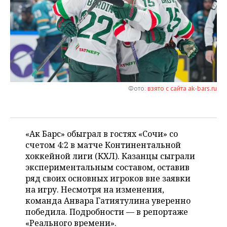
НЕФТЕХИМИЯ
РОЗНИЧНАЯ ТОРГОВЛЯ
НОВОСТИ ТЕХНОЛОГИЙ
МЕРОПРИЯТИЯ
НЕФТЬ
ТРАНСПОРТ
IT
НОВОСТИ МЕРОПРИЯТИЙ
СПОРТ
ОПК
УСЛУГИ
МЕДИА
ВЫЕЗДНАЯ РЕДАКЦИЯ
НОВОСТИ СПОРТА
ОБЩЕСТВО
ЭНЕРГЕТИКА
ТЕЛЕКОММУНИКАЦИИ
БИЗНЕС-БРАНЧИ
ФУТБОЛ
НОВОСТИ ОБЩЕСТВА
ФОТОГАЛЕРЕЯ
Фото:
взято с сайта ak-bars.ru
ONLINE-КОНФЕРЕНЦИИ
ХОККЕЙ
ВЛАСТЬ
СЮЖЕТЫ
«Ак Барс» обыграл в гостях «Сочи» со
ОТКРЫТАЯ ЛЕКЦИЯ
БАСКЕТБОЛ
ИНФРАСТРУКТУРА
СПРАВОЧНИК
счетом 4:2 в матче Континентальной
хоккейной лиги (КХЛ). Казанцы сыграли
ВОЛЕЙБОЛ
ИСТОРИЯ
СПИСОК ПЕРСОН
ПОЛНАЯ ВЕРСИЯ
экспериментальным составом, оставив
ряд своих основных игроков вне заявки
КИБЕРСПОРТ
КУЛЬТУРА
СПИСОК КОМПАНИЙ
на игру. Несмотря на изменения,
команда Анвара Гатиятулина уверенно
ФИГУРНОЕ КАТАНИЕ
МЕДИЦИНА
победила. Подробности — в репортаже
«Реального времени».