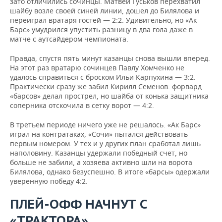
зато отличились сочинцы. Матвей Гуськов перехватил
шайбу возле своей синей линии, дошел до Билялова и
переиграл вратаря гостей — 2:2. Удивительно, но «Ак
Барс» умудрился упустить разницу в два гола даже в
матче с аутсайдером чемпионата.
Правда, спустя пять минут казанцы снова вышли вперед.
На этот раз вратарю сочинцев Павлу Хомченко не
удалось справиться с броском Ильи Карпухина — 3:2.
Практически сразу же забил Кирилл Семенов: форвард
«барсов» делал прострел, но шайба от конька защитника
соперника отскочила в сетку ворот — 4:2.
В третьем периоде ничего уже не решалось. «Ак Барс»
играл на контратаках, «Сочи» пытался действовать
первым номером. У тех и у других план сработал лишь
наполовину. Казанцы удержали победный счет, но
больше не забили, а хозяева активно шли на ворота
Билялова, однако безуспешно. В итоге «барсы» одержали
уверенную победу 4:2.
ПЛЕЙ-ОФФ НАЧНУТ С
«ТРАКТОРА»