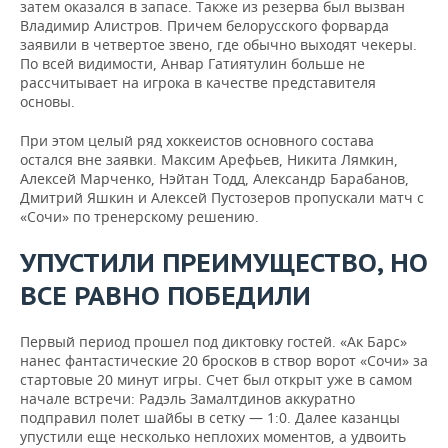
затем оказался в запасе. Также из резерва был вызван
Владимир Алистров. Причем белорусского форварда
заявили в четвертое звено, где обычно выходят чекеры.
По всей видимости, Анвар Гатиятулин больше не
рассчитывает на игрока в качестве представителя
основы.
При этом целый ряд хоккеистов основного состава
остался вне заявки. Максим Арефьев, Никита Лямкин,
Алексей Марченко, Нэйтан Тодд, Александр Барабанов,
Дмитрий Яшкин и Алексей Пустозеров пропускали матч с
«Сочи» по тренерскому решению.
УПУСТИЛИ ПРЕИМУЩЕСТВО, НО
ВСЕ РАВНО ПОБЕДИЛИ
Первый период прошел под диктовку гостей. «Ак Барс»
нанес фантастические 20 бросков в створ ворот «Сочи» за
стартовые 20 минут игры. Счет был открыт уже в самом
начале встречи: Радэль Замалтдинов аккуратно
подправил полет шайбы в сетку — 1:0. Далее казанцы
упустили еще несколько неплохих моментов, а удвоить