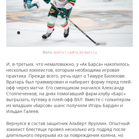
взято с сайта ak-bars.ru
И, в-третьих, что немаловажно, у «Ак Барса» накопилось
несколько хоккеистов, которым необходима игровая
практика. Прежде всего, речь идет о Тимуре Билялове.
Вратарь был травмирован и набирает форму перед плей-
офф через матчи. Его сменщиком значился Александр
Столпеченков, на днях помогавший фарм-клубу «Барс»
выгрызать путевку в плей-офф ВХЛ. Вместе с голкипером
из младших «барсов» шанс получили Игорь Бардин и
Ильдан Галеев.
Вернулся в состав защитник Альберт Яруллин. Опытный
хоккеист блестяще провел несколько игр подряд после
длительного перерыва из-за повреждения колена, но