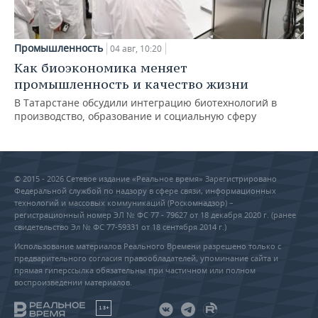
Промышленность
04 авг, 10:20
Как биоэкономика меняет
промышленность и качество жизни
В Татарстане обсудили интеграцию биотехнологий в
производство, образование и социальную сферу
© 2015 - 2026 Сетевое издание «Реальное время» Зарегистрировано
Федеральной службой по надзору в сфере связи, информационных
технологий и массовых коммуникаций (Роскомнадзор) –
регистрационный номер ЭЛ № ФС 77 - 79627 от 18 декабря 2020 г. (ранее
свидетельство Эл № ФС 77-59331 от 18 сентября 2014 г.)
Использование материалов Реального Времени разрешено только с
предварительного согласия правообладателей, упоминание сайта и
прямая гиперссылка обязательны при частичном или полном
воспроизведении материалов.
18+