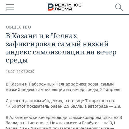
РЕГИОНЫ
ОБЩЕСТВО
В Казани и в Челнах
БАШКОРТОСТАН
НОВОСТИ
зафиксирован самый низкий
ТАТАРСТАН
АНАЛИТИКА
индекс самоизоляции на вечер
среды
УДМУРТИЯ
НОВОСТИ АНАЛИТИКИ
ЭКОНОМИКА
18:07, 22.04.2020
ДЕКЛАРАЦИИ О ДОХОДАХ
НОВОСТИ ЭКОНОМИКИ
ПРОМЫШЛЕННОСТЬ
В Казани и Набережных Челнах зафиксирован самый
КОРОЛИ ГОСЗАКАЗА ПФО
ФИНАНСЫ
НОВОСТИ
НЕДВИЖИМОСТЬ
низкий индекс самоизоляции на вечер среды, 22 апреля.
ПРОМЫШЛЕННОСТИ
ВУЗЫ ТАТАРСТАНА
БАНКИ
НОВОСТИ НЕДВИЖИМОСТИ
АВТО
Согласно данным «Яндекса», в столице Татарстана на
АГРОПРОМ
17.50 этот показатель равен 2,9 балла, в автограде — 2,8.
КОМУ ПРИНАДЛЕЖАТ
БЮДЖЕТ
НОВОСТИ АВТО
БИЗНЕС
В Альметьевске вечером люди «самоизолировались» на 3
ТОРГОВЫЕ ЦЕНТРЫ
МАШИНОСТРОЕНИЕ
ТАТАРСТАНА
балла, а в Чистополе, Нижнекамске и Елабуге — на 3,1
ИНВЕСТИЦИИ
НОВОСТИ БИЗНЕСА
ТЕХНОЛОГИИ
балла. Самый высокий показатель в Зеленодольске —