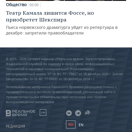
Общество
00:00
Театр Камала лишится Фоссе, но
приобретет Шекспира
Пьеса норвежского драматурга уйдет из репертуара в
декабре: запретили правообладатели
© 2015 - 2026 Сетевое издание «Реальное время» Зарегистрировано
Федеральной службой по надзору в сфере связи, информационных
технологий и массовых коммуникаций (Роскомнадзор) –
регистрационный номер ЭЛ № ФС 77 - 79627 от 18 декабря 2020 г. (ранее
свидетельство Эл № ФС 77-59331 от 18 сентября 2014 г.)
Использование материалов Реального Времени разрешено только с
предварительного согласия правообладателей, упоминание сайта и
прямая гиперссылка обязательны при частичном или полном
воспроизведении материалов.
18+
RU
EN
РЕДАКЦИЯ