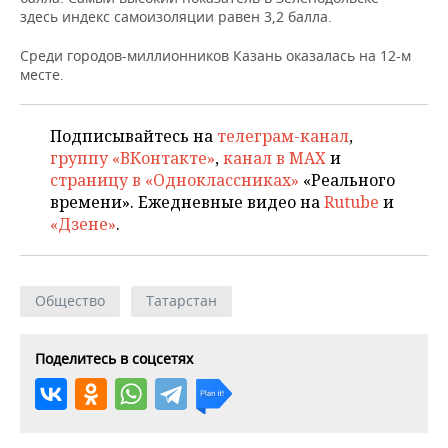
НЕФТЕХИМИЯ
здесь индекс самоизоляции равен 3,2 балла.
РОЗНИЧНАЯ ТОРГОВЛЯ
НОВОСТИ ТЕХНОЛОГИЙ
МЕРОПРИЯТИЯ
НЕФТЬ
Среди городов-миллионников Казань оказалась на 12-м
месте.
ТРАНСПОРТ
IT
НОВОСТИ МЕРОПРИЯТИЙ
СПОРТ
ОПК
УСЛУГИ
МЕДИА
ВЫЕЗДНАЯ РЕДАКЦИЯ
НОВОСТИ СПОРТА
ОБЩЕСТВО
Подписывайтесь на
телеграм-канал
,
ЭНЕРГЕТИКА
группу «ВКонтакте»
,
канал в MAX
и
ТЕЛЕКОММУНИКАЦИИ
БИЗНЕС-БРАНЧИ
ФУТБОЛ
НОВОСТИ ОБЩЕСТВА
ФОТОГАЛЕРЕЯ
страницу в «Одноклассниках»
«Реального
времени». Ежедневные видео на
Rutube
и
ONLINE-КОНФЕРЕНЦИИ
ХОККЕЙ
ВЛАСТЬ
СЮЖЕТЫ
«Дзене»
.
ОТКРЫТАЯ ЛЕКЦИЯ
БАСКЕТБОЛ
ИНФРАСТРУКТУРА
СПРАВОЧНИК
Общество
Татарстан
ВОЛЕЙБОЛ
ИСТОРИЯ
СПИСОК ПЕРСОН
ПОЛНАЯ ВЕРСИЯ
КИБЕРСПОРТ
КУЛЬТУРА
СПИСОК КОМПАНИЙ
Поделитесь в соцсетях
ФИГУРНОЕ КАТАНИЕ
МЕДИЦИНА