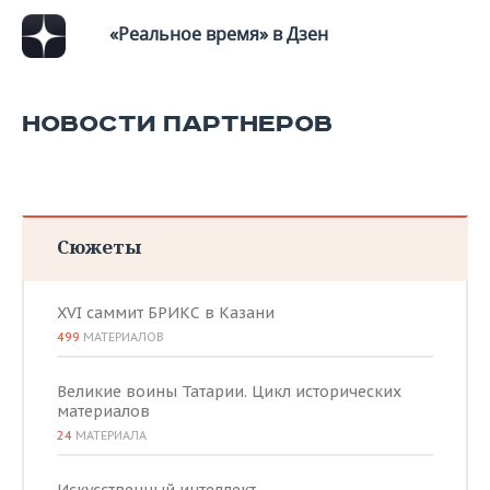
ВОДНЫЕ ВИДЫ СПОРТА
ОБРАЗОВАНИЕ
«Реальное время» в Дзен
ХОККЕЙ С МЯЧОМ
ПРОИСШЕСТВИЯ
НОВОСТИ ПАРТНЕРОВ
Сюжеты
XVI саммит БРИКС в Казани
499
МАТЕРИАЛОВ
Великие воины Татарии. Цикл исторических
материалов
24
МАТЕРИАЛА