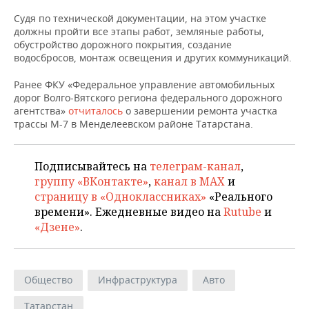
НЕФТЕХИМИЯ
Судя по технической документации, на этом участке
РОЗНИЧНАЯ ТОРГОВЛЯ
НОВОСТИ ТЕХНОЛОГИЙ
МЕРОПРИЯТИЯ
должны пройти все этапы работ, земляные работы,
НЕФТЬ
обустройство дорожного покрытия, создание
ТРАНСПОРТ
IT
НОВОСТИ МЕРОПРИЯТИЙ
СПОРТ
водосбросов, монтаж освещения и других коммуникаций.
ОПК
Ранее ФКУ «Федеральное управление автомобильных
УСЛУГИ
МЕДИА
ВЫЕЗДНАЯ РЕДАКЦИЯ
НОВОСТИ СПОРТА
ОБЩЕСТВО
дорог Волго-Вятского региона федерального дорожного
ЭНЕРГЕТИКА
агентства»
отчиталось
о завершении ремонта участка
ТЕЛЕКОММУНИКАЦИИ
БИЗНЕС-БРАНЧИ
ФУТБОЛ
НОВОСТИ ОБЩЕСТВА
ФОТОГАЛЕРЕЯ
трассы М-7 в Менделеевском районе Татарстана.
ONLINE-КОНФЕРЕНЦИИ
ХОККЕЙ
ВЛАСТЬ
СЮЖЕТЫ
Подписывайтесь на
телеграм-канал
,
группу «ВКонтакте»
,
канал в MAX
и
ОТКРЫТАЯ ЛЕКЦИЯ
БАСКЕТБОЛ
ИНФРАСТРУКТУРА
СПРАВОЧНИК
страницу в «Одноклассниках»
«Реального
времени». Ежедневные видео на
Rutube
и
ВОЛЕЙБОЛ
ИСТОРИЯ
СПИСОК ПЕРСОН
ПОЛНАЯ ВЕРСИЯ
«Дзене»
.
КИБЕРСПОРТ
КУЛЬТУРА
СПИСОК КОМПАНИЙ
ФИГУРНОЕ КАТАНИЕ
МЕДИЦИНА
Общество
Инфраструктура
Авто
Татарстан