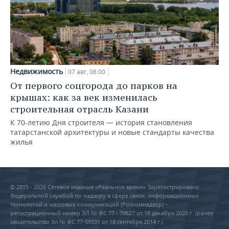
Недвижимость
07 авг, 08:00
От первого соцгорода до парков на
крышах: как за век изменилась
строительная отрасль Казани
К 70-летию Дня строителя — история становления
татарстанской архитектуры и новые стандарты качества
жилья
© 2015 - 2026 Сетевое издание «Реальное время» Зарегистрировано
Федеральной службой по надзору в сфере связи, информационных
технологий и массовых коммуникаций (Роскомнадзор) –
регистрационный номер ЭЛ № ФС 77 - 79627 от 18 декабря 2020 г. (ранее
свидетельство Эл № ФС 77-59331 от 18 сентября 2014 г.)