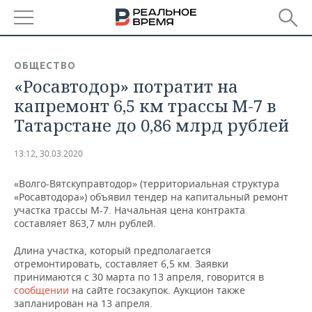
РЕГИОНЫ
ОБЩЕСТВО
«Росавтодор» потратит на
БАШКОРТОСТАН
НОВОСТИ
капремонт 6,5 км трассы М-7 в
ТАТАРСТАН
АНАЛИТИКА
Татарстане до 0,86 млрд рублей
УДМУРТИЯ
НОВОСТИ АНАЛИТИКИ
ЭКОНОМИКА
13:12, 30.03.2020
ДЕКЛАРАЦИИ О ДОХОДАХ
НОВОСТИ ЭКОНОМИКИ
ПРОМЫШЛЕННОСТЬ
«Волго-Вятскуправтодор» (территориальная структура
«Росавтодора») объявил тендер на капитальный ремонт
КОРОЛИ ГОСЗАКАЗА ПФО
ФИНАНСЫ
НОВОСТИ
НЕДВИЖИМОСТЬ
участка трассы М-7. Начальная цена контракта
ПРОМЫШЛЕННОСТИ
составляет 863,7 млн рублей.
ВУЗЫ ТАТАРСТАНА
БАНКИ
НОВОСТИ НЕДВИЖИМОСТИ
АВТО
Длина участка, который предполагается
АГРОПРОМ
отремонтировать, составляет 6,5 км. Заявки
КОМУ ПРИНАДЛЕЖАТ
БЮДЖЕТ
НОВОСТИ АВТО
БИЗНЕС
принимаются с 30 марта по 13 апреля, говорится в
ТОРГОВЫЕ ЦЕНТРЫ
МАШИНОСТРОЕНИЕ
сообщении
на сайте госзакупок. Аукцион также
ТАТАРСТАНА
запланирован на 13 апреля.
ИНВЕСТИЦИИ
НОВОСТИ БИЗНЕСА
ТЕХНОЛОГИИ