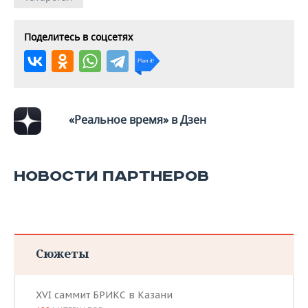
ВОДНЫЕ ВИДЫ СПОРТА
ОБРАЗОВАНИЕ
ХОККЕЙ С МЯЧОМ
ПРОИСШЕСТВИЯ
Поделитесь в соцсетях
«Реальное время» в Дзен
НОВОСТИ ПАРТНЕРОВ
Сюжеты
XVI саммит БРИКС в Казани