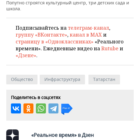
ВОДНЫЕ ВИДЫ СПОРТА
ОБРАЗОВАНИЕ
Попутно строятся культурный центр, три детских сада и
школа.
ХОККЕЙ С МЯЧОМ
ПРОИСШЕСТВИЯ
Подписывайтесь на
телеграм-канал
,
группу «ВКонтакте»
,
канал в MAX
и
страницу в «Одноклассниках»
«Реального
времени». Ежедневные видео на
Rutube
и
«Дзене»
.
Общество
Инфраструктура
Татарстан
Поделитесь в соцсетях
«Реальное время» в Дзен