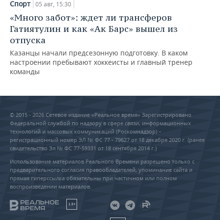
Спорт
05 авг, 15:30
«Много забот»: ждет ли трансферов
Гатиятулин и как «Ак Барс» вышел из
отпуска
Казанцы начали предсезонную подготовку. В каком
настроении пребывают хоккеисты и главный тренер
команды
© 2015 - 2026 Сетевое издание «Реальное время» Зарегистрировано
Федеральной службой по надзору в сфере связи, информационных
технологий и массовых коммуникаций (Роскомнадзор) –
регистрационный номер ЭЛ № ФС 77 - 79627 от 18 декабря 2020 г. (ранее
свидетельство Эл № ФС 77-59331 от 18 сентября 2014 г.)
Использование материалов Реального Времени разрешено только с
предварительного согласия правообладателей, упоминание сайта и
прямая гиперссылка обязательны при частичном или полном
воспроизведении материалов.
18+