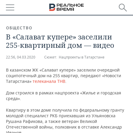
РЕГИОНЫ
ОБЩЕСТВО
В «Салават купере» заселили
БАШКОРТОСТАН
НОВОСТИ
255-квартирный дом — видео
ТАТАРСТАН
АНАЛИТИКА
22:56, 04.03.2020
Сюжет:
Нацпроекты в Татарстане
УДМУРТИЯ
НОВОСТИ АНАЛИТИКИ
ЭКОНОМИКА
В казанском ЖК «Салават купере» заселили очередной
соципотечный дом на 255 квартир, передают «Новости
ДЕКЛАРАЦИИ О ДОХОДАХ
НОВОСТИ ЭКОНОМИКИ
ПРОМЫШЛЕННОСТЬ
Татарстана»
телеканала ТНВ
.
КОРОЛИ ГОСЗАКАЗА ПФО
ФИНАНСЫ
НОВОСТИ
НЕДВИЖИМОСТЬ
Дом строился в рамках нацпроекта «Жилье и городская
ПРОМЫШЛЕННОСТИ
среда».
ВУЗЫ ТАТАРСТАНА
БАНКИ
НОВОСТИ НЕДВИЖИМОСТИ
АВТО
АГРОПРОМ
Квартиру в этом доме получила по федеральному гранту
молодой специалист РКБ приехавшая из Ульяновска
КОМУ ПРИНАДЛЕЖАТ
БЮДЖЕТ
НОВОСТИ АВТО
БИЗНЕС
ТОРГОВЫЕ ЦЕНТРЫ
МАШИНОСТРОЕНИЕ
Рушана Рафикова, а также ветеран Великой
ТАТАРСТАНА
Отечественной войны, полковник в отставке Александр
ИНВЕСТИЦИИ
НОВОСТИ БИЗНЕСА
ТЕХНОЛОГИИ
Иванов.