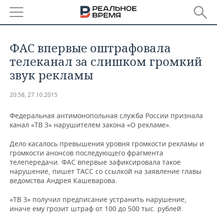
РЕГИОНЫ
​ФАС впервые оштрафовала
БАШКОРТОСТАН
НОВОСТИ
телеканал за слишком громкий
звук рекламы
ТАТАРСТАН
АНАЛИТИКА
20:58, 27.10.2015
УДМУРТИЯ
НОВОСТИ АНАЛИТИКИ
ЭКОНОМИКА
Федеральная антимонопольная служба России признала
ДЕКЛАРАЦИИ О ДОХОДАХ
НОВОСТИ ЭКОНОМИКИ
ПРОМЫШЛЕННОСТЬ
канал «ТВ 3» нарушителем закона «О рекламе».
Дело касалось превышения уровня громкости рекламы и
КОРОЛИ ГОСЗАКАЗА ПФО
ФИНАНСЫ
НОВОСТИ
НЕДВИЖИМОСТЬ
громкости анонсов последующего фрагмента
ПРОМЫШЛЕННОСТИ
телепередачи. ФАС впервые зафиксировала такое
ВУЗЫ ТАТАРСТАНА
БАНКИ
НОВОСТИ НЕДВИЖИМОСТИ
АВТО
нарушение, пишет ТАСС со ссылкой на заявление главы
АГРОПРОМ
ведомства Андрея Кашеварова.
КОМУ ПРИНАДЛЕЖАТ
БЮДЖЕТ
НОВОСТИ АВТО
БИЗНЕС
ТОРГОВЫЕ ЦЕНТРЫ
МАШИНОСТРОЕНИЕ
«ТВ 3» получил предписание устранить нарушение,
ТАТАРСТАНА
иначе ему грозит штраф от 100 до 500 тыс. рублей.
ИНВЕСТИЦИИ
НОВОСТИ БИЗНЕСА
ТЕХНОЛОГИИ