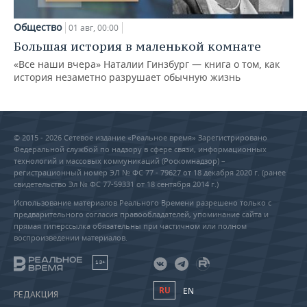
Общество
01 авг, 00:00
Большая история в маленькой комнате
«Все наши вчера» Наталии Гинзбург — книга о том, как
история незаметно разрушает обычную жизнь
© 2015 - 2026 Сетевое издание «Реальное время» Зарегистрировано
Федеральной службой по надзору в сфере связи, информационных
технологий и массовых коммуникаций (Роскомнадзор) –
регистрационный номер ЭЛ № ФС 77 - 79627 от 18 декабря 2020 г. (ранее
свидетельство Эл № ФС 77-59331 от 18 сентября 2014 г.)
Использование материалов Реального Времени разрешено только с
предварительного согласия правообладателей, упоминание сайта и
прямая гиперссылка обязательны при частичном или полном
воспроизведении материалов.
18+
RU
EN
РЕДАКЦИЯ