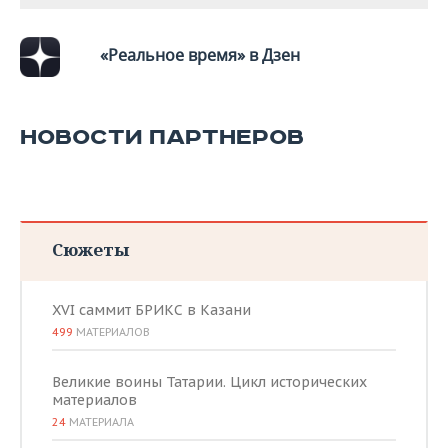
ВОДНЫЕ ВИДЫ СПОРТА
ОБРАЗОВАНИЕ
ХОККЕЙ С МЯЧОМ
ПРОИСШЕСТВИЯ
«Реальное время» в Дзен
НОВОСТИ ПАРТНЕРОВ
Сюжеты
XVI саммит БРИКС в Казани
499
МАТЕРИАЛОВ
Великие воины Татарии. Цикл исторических
материалов
24
МАТЕРИАЛА