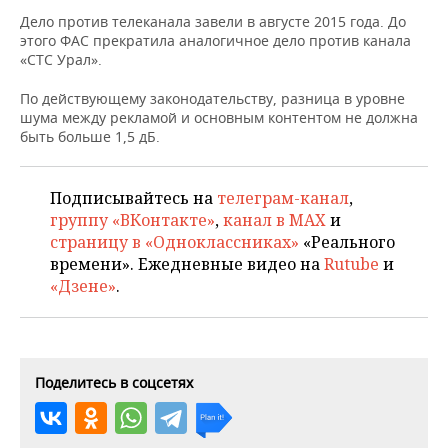
НЕФТЕХИМИЯ
Дело против телеканала завели в августе 2015 года. До
РОЗНИЧНАЯ ТОРГОВЛЯ
НОВОСТИ ТЕХНОЛОГИЙ
МЕРОПРИЯТИЯ
этого ФАС прекратила аналогичное дело против канала
НЕФТЬ
«СТС Урал».
ТРАНСПОРТ
IT
НОВОСТИ МЕРОПРИЯТИЙ
СПОРТ
ОПК
По действующему законодательству, разница в уровне
шума между рекламой и основным контентом не должна
УСЛУГИ
МЕДИА
ВЫЕЗДНАЯ РЕДАКЦИЯ
НОВОСТИ СПОРТА
ОБЩЕСТВО
быть больше 1,5 дБ.
ЭНЕРГЕТИКА
ТЕЛЕКОММУНИКАЦИИ
БИЗНЕС-БРАНЧИ
ФУТБОЛ
НОВОСТИ ОБЩЕСТВА
ФОТОГАЛЕРЕЯ
Подписывайтесь на
телеграм-канал
,
группу «ВКонтакте»
,
канал в MAX
и
ONLINE-КОНФЕРЕНЦИИ
ХОККЕЙ
ВЛАСТЬ
СЮЖЕТЫ
страницу в «Одноклассниках»
«Реального
времени». Ежедневные видео на
Rutube
и
ОТКРЫТАЯ ЛЕКЦИЯ
БАСКЕТБОЛ
ИНФРАСТРУКТУРА
СПРАВОЧНИК
«Дзене»
.
ВОЛЕЙБОЛ
ИСТОРИЯ
СПИСОК ПЕРСОН
ПОЛНАЯ ВЕРСИЯ
КИБЕРСПОРТ
КУЛЬТУРА
СПИСОК КОМПАНИЙ
Поделитесь в соцсетях
ФИГУРНОЕ КАТАНИЕ
МЕДИЦИНА