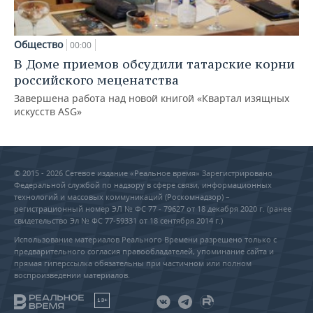
Общество
00:00
В Доме приемов обсудили татарские корни
российского меценатства
Завершена работа над новой книгой «Квартал изящных
искусств ASG»
© 2015 - 2026 Сетевое издание «Реальное время» Зарегистрировано
Федеральной службой по надзору в сфере связи, информационных
технологий и массовых коммуникаций (Роскомнадзор) –
регистрационный номер ЭЛ № ФС 77 - 79627 от 18 декабря 2020 г. (ранее
свидетельство Эл № ФС 77-59331 от 18 сентября 2014 г.)
Использование материалов Реального Времени разрешено только с
предварительного согласия правообладателей, упоминание сайта и
прямая гиперссылка обязательны при частичном или полном
воспроизведении материалов.
18+