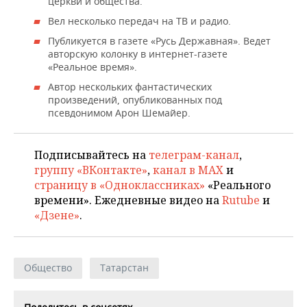
церкви и общества.
ВОДНЫЕ ВИДЫ СПОРТА
ОБРАЗОВАНИЕ
Вел несколько передач на ТВ и радио.
ХОККЕЙ С МЯЧОМ
ПРОИСШЕСТВИЯ
Публикуется в газете «Русь Державная». Ведет
авторскую колонку в интернет-газете
«Реальное время».
Автор нескольких фантастических
произведений, опубликованных под
псевдонимом Арон Шемайер.
Подписывайтесь на
телеграм-канал
,
группу «ВКонтакте»
,
канал в MAX
и
страницу в «Одноклассниках»
«Реального
времени». Ежедневные видео на
Rutube
и
«Дзене»
.
Общество
Татарстан