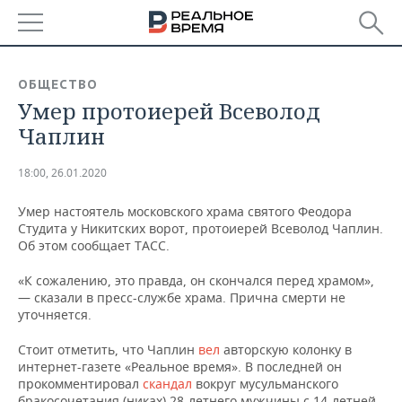
РЕГИОНЫ
ОБЩЕСТВО
Умер протоиерей Всеволод
БАШКОРТОСТАН
НОВОСТИ
Чаплин
ТАТАРСТАН
АНАЛИТИКА
18:00, 26.01.2020
УДМУРТИЯ
НОВОСТИ АНАЛИТИКИ
ЭКОНОМИКА
Умер настоятель московского храма святого Феодора
Студита у Никитских ворот, протоиерей Всеволод Чаплин.
ДЕКЛАРАЦИИ О ДОХОДАХ
НОВОСТИ ЭКОНОМИКИ
ПРОМЫШЛЕННОСТЬ
Об этом сообщает ТАСС.
КОРОЛИ ГОСЗАКАЗА ПФО
ФИНАНСЫ
НОВОСТИ
НЕДВИЖИМОСТЬ
«К сожалению, это правда, он скончался перед храмом»,
ПРОМЫШЛЕННОСТИ
— сказали в пресс-службе храма. Прична смерти не
ВУЗЫ ТАТАРСТАНА
БАНКИ
НОВОСТИ НЕДВИЖИМОСТИ
АВТО
уточняется.
АГРОПРОМ
Стоит отметить, что Чаплин
вел
авторскую колонку в
КОМУ ПРИНАДЛЕЖАТ
БЮДЖЕТ
НОВОСТИ АВТО
БИЗНЕС
ТОРГОВЫЕ ЦЕНТРЫ
МАШИНОСТРОЕНИЕ
интернет-газете «Реальное время». В последней он
ТАТАРСТАНА
прокомментировал
скандал
вокруг мусульманского
ИНВЕСТИЦИИ
НОВОСТИ БИЗНЕСА
ТЕХНОЛОГИИ
бракосочетания (никах) 28-летнего мужчины с 14-летней