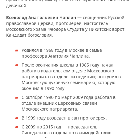
НЕФТЕХИМИЯ
девочкой.
РОЗНИЧНАЯ ТОРГОВЛЯ
НОВОСТИ ТЕХНОЛОГИЙ
МЕРОПРИЯТИЯ
НЕФТЬ
— священник Русской
Всеволод Анатольевич Чаплин
православной церкви, протоиерей, настоятель
ТРАНСПОРТ
IT
НОВОСТИ МЕРОПРИЯТИЙ
СПОРТ
московского храма Феодора Студита у Никитских ворот.
ОПК
Кандидат богословия.
УСЛУГИ
МЕДИА
ВЫЕЗДНАЯ РЕДАКЦИЯ
НОВОСТИ СПОРТА
ОБЩЕСТВО
ЭНЕРГЕТИКА
Родился в 1968 году в Москве в семье
ТЕЛЕКОММУНИКАЦИИ
БИЗНЕС-БРАНЧИ
ФУТБОЛ
НОВОСТИ ОБЩЕСТВА
ФОТОГАЛЕРЕЯ
профессора Анатолия Чаплина.
После окончания школы в 1985 году начал
ONLINE-КОНФЕРЕНЦИИ
ХОККЕЙ
ВЛАСТЬ
СЮЖЕТЫ
работу в издательском отделе Московского
патриархата в отделе экспедиции; поступил в
ОТКРЫТАЯ ЛЕКЦИЯ
БАСКЕТБОЛ
ИНФРАСТРУКТУРА
СПРАВОЧНИК
Московскую духовную семинарию, которую
окончил в 1990 году.
ВОЛЕЙБОЛ
ИСТОРИЯ
СПИСОК ПЕРСОН
ПОЛНАЯ ВЕРСИЯ
С октября 1990 по март 2009 года работал в
отделе внешних церковных связей
Московского патриархата.
КИБЕРСПОРТ
КУЛЬТУРА
СПИСОК КОМПАНИЙ
В 1999 году возведен в сан протоиерея.
ФИГУРНОЕ КАТАНИЕ
МЕДИЦИНА
С 2009 по 2015 год — председатель
Синодального отдела по взаимодействию