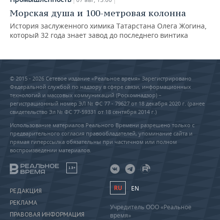
Морская душа и 100-метровая колонна
История заслуженного химика Татарстана Олега Жогина,
который 32 года знает завод до последнего винтика
© 2015 - 2026 Сетевое издание «Реальное время» Зарегистрировано
Федеральной службой по надзору в сфере связи, информационных
технологий и массовых коммуникаций (Роскомнадзор) –
регистрационный номер ЭЛ № ФС 77 - 79627 от 18 декабря 2020 г. (ранее
свидетельство Эл № ФС 77-59331 от 18 сентября 2014 г.)
Использование материалов Реального Времени разрешено только с
предварительного согласия правообладателей, упоминание сайта и
прямая гиперссылка обязательны при частичном или полном
воспроизведении материалов.
18+
RU
EN
РЕДАКЦИЯ
РЕКЛАМА
Учредитель ООО «Реальное
ПРАВОВАЯ ИНФОРМАЦИЯ
время»