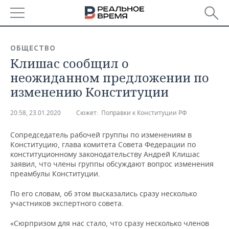
РЕГИОНЫ
ОБЩЕСТВО
Клишас сообщил о
БАШКОРТОСТАН
НОВОСТИ
неожиданном предложении по
ТАТАРСТАН
АНАЛИТИКА
изменению Конституции
УДМУРТИЯ
НОВОСТИ АНАЛИТИКИ
ЭКОНОМИКА
20:58, 23.01.2020
Сюжет:
Поправки к Конституции РФ
ДЕКЛАРАЦИИ О ДОХОДАХ
НОВОСТИ ЭКОНОМИКИ
ПРОМЫШЛЕННОСТЬ
Сопредседатель рабочей группы по изменениям в
Конституцию, глава комитета Совета Федерации по
КОРОЛИ ГОСЗАКАЗА ПФО
ФИНАНСЫ
НОВОСТИ
НЕДВИЖИМОСТЬ
конституционному законодательству Андрей Клишас
ПРОМЫШЛЕННОСТИ
заявил, что члены группы обсуждают вопрос изменения
преамбулы Конституции.
ВУЗЫ ТАТАРСТАНА
БАНКИ
НОВОСТИ НЕДВИЖИМОСТИ
АВТО
АГРОПРОМ
По его словам, об этом высказались сразу несколько
КОМУ ПРИНАДЛЕЖАТ
БЮДЖЕТ
НОВОСТИ АВТО
БИЗНЕС
участников экспертного совета.
ТОРГОВЫЕ ЦЕНТРЫ
МАШИНОСТРОЕНИЕ
ТАТАРСТАНА
«Сюрпризом для нас стало, что сразу несколько членов
ИНВЕСТИЦИИ
НОВОСТИ БИЗНЕСА
ТЕХНОЛОГИИ