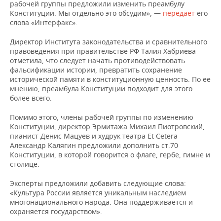
НЕФТЕХИМИЯ
рабочей группы предложили изменить преамбулу
Конституции. Мы отдельно это обсудим», —
передает
его
РОЗНИЧНАЯ ТОРГОВЛЯ
НОВОСТИ ТЕХНОЛОГИЙ
МЕРОПРИЯТИЯ
слова «Интерфакс».
НЕФТЬ
ТРАНСПОРТ
IT
НОВОСТИ МЕРОПРИЯТИЙ
СПОРТ
Директор Института законодательства и сравнительного
ОПК
правоведения при правительстве РФ Талия Хабриева
отметила, что следует начать противодействовать
УСЛУГИ
МЕДИА
ВЫЕЗДНАЯ РЕДАКЦИЯ
НОВОСТИ СПОРТА
ОБЩЕСТВО
фальсификации истории, превратить сохранение
ЭНЕРГЕТИКА
исторической памяти в конституционную ценность. По ее
ТЕЛЕКОММУНИКАЦИИ
БИЗНЕС-БРАНЧИ
ФУТБОЛ
НОВОСТИ ОБЩЕСТВА
ФОТОГАЛЕРЕЯ
мнению, преамбула Конституции подходит для этого
более всего.
ONLINE-КОНФЕРЕНЦИИ
ХОККЕЙ
ВЛАСТЬ
СЮЖЕТЫ
Помимо этого, члены рабочей группы по изменению
Конституции, директор Эрмитажа Михаил Пиотровский,
ОТКРЫТАЯ ЛЕКЦИЯ
БАСКЕТБОЛ
ИНФРАСТРУКТУРА
СПРАВОЧНИК
пианист Денис Мацуев и худрук театра Et Cetera
Александр Калягин предложили дополнить ст.70
ВОЛЕЙБОЛ
ИСТОРИЯ
СПИСОК ПЕРСОН
ПОЛНАЯ ВЕРСИЯ
Конституции, в которой говорится о флаге, гербе, гимне и
столице.
КИБЕРСПОРТ
КУЛЬТУРА
СПИСОК КОМПАНИЙ
Эксперты предложили добавить следующие слова:
«Культура России является уникальным наследием
ФИГУРНОЕ КАТАНИЕ
МЕДИЦИНА
многонационального народа. Она поддерживается и
охраняется государством».