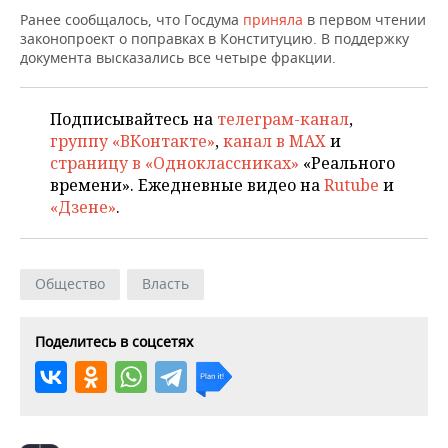
ВОДНЫЕ ВИДЫ СПОРТА
ОБРАЗОВАНИЕ
Ранее сообщалось, что Госдума
приняла
в первом чтении
законопроект о поправках в Конституцию. В поддержку
ХОККЕЙ С МЯЧОМ
ПРОИСШЕСТВИЯ
документа высказались все четыре фракции.
Подписывайтесь на
телеграм-канал
,
группу «ВКонтакте»
,
канал в MAX
и
страницу в «Одноклассниках»
«Реального
времени». Ежедневные видео на
Rutube
и
«Дзене»
.
Общество
Власть
Поделитесь в соцсетях