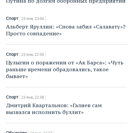
Путина по долгам оборонных предприятий
ВОДНЫЕ ВИДЫ СПОРТА
ОБРАЗОВАНИЕ
ХОККЕЙ С МЯЧОМ
ПРОИСШЕСТВИЯ
Спорт
23 янв, 23:04
Альберт Яруллин: «Снова забил «Салавату»?
Просто совпадение»
Спорт
23 янв, 22:50
Цулыгин о поражении от «Ак Барса»: «Чуть
раньше времени обрадовались, такое
бывает»
Спорт
23 янв, 22:38
Дмитрий Квартальнов: «Галиев сам
вызвался исполнить буллит»
Общество