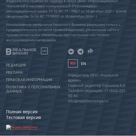
Федеральной службой по надзору в сфере связи, информационных
технологий и массовых коммуникаций (Роскомнадзор) –
регистрационный номер ЭЛ № ФС 77 - 79627 от 18 декабря 2020 г. (ранее
свидетельство Эл № ФС 77-59331 от 18 сентября 2014 г.)
Использование материалов Реального Времени разрешено только с
предварительного согласия правообладателей, упоминание сайта и
прямая гиперссылка обязательны при частичном или полном
воспроизведении материалов.
18+
RU
EN
РЕДАКЦИЯ
РЕКЛАМА
Учредитель ООО «Реальное
ПРАВОВАЯ ИНФОРМАЦИЯ
время»
Главный редактор Саушина А.А.
ПОЛИТИКА О ПЕРСОНАЛЬНЫХ
Телефон редакции: +7 (843) 222-
ДАННЫХ
90-80
info@realnoevremya.ru
Полная версия
Тестовая версия