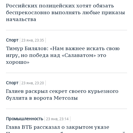
НЕФТЕХИМИЯ
Российских полицейских хотят обязать
РОЗНИЧНАЯ ТОРГОВЛЯ
НОВОСТИ ТЕХНОЛОГИЙ
МЕРОПРИЯТИЯ
беспрекословно выполнять любые приказы
НЕФТЬ
начальства
ТРАНСПОРТ
IT
НОВОСТИ МЕРОПРИЯТИЙ
СПОРТ
ОПК
УСЛУГИ
МЕДИА
ВЫЕЗДНАЯ РЕДАКЦИЯ
НОВОСТИ СПОРТА
ОБЩЕСТВО
Спорт
23 янв, 23:35
ЭНЕРГЕТИКА
Тимур Билялов: «Нам важнее искать свою
ТЕЛЕКОММУНИКАЦИИ
БИЗНЕС-БРАНЧИ
ФУТБОЛ
НОВОСТИ ОБЩЕСТВА
ФОТОГАЛЕРЕЯ
игру, но победа над «Салаватом» это
хорошо»
ONLINE-КОНФЕРЕНЦИИ
ХОККЕЙ
ВЛАСТЬ
СЮЖЕТЫ
ОТКРЫТАЯ ЛЕКЦИЯ
БАСКЕТБОЛ
ИНФРАСТРУКТУРА
СПРАВОЧНИК
Спорт
23 янв, 23:20
Галиев раскрыл секрет своего курьезного
ВОЛЕЙБОЛ
ИСТОРИЯ
СПИСОК ПЕРСОН
ПОЛНАЯ ВЕРСИЯ
буллита в ворота Метсолы
КИБЕРСПОРТ
КУЛЬТУРА
СПИСОК КОМПАНИЙ
Промышленность
23 янв, 23:14
ФИГУРНОЕ КАТАНИЕ
МЕДИЦИНА
Глава ВТБ рассказал о закрытом указе