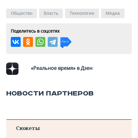
ВОДНЫЕ ВИДЫ СПОРТА
ОБРАЗОВАНИЕ
Общество
Власть
Технологии
Медиа
ХОККЕЙ С МЯЧОМ
ПРОИСШЕСТВИЯ
Поделитесь в соцсетях
«Реальное время» в Дзен
НОВОСТИ ПАРТНЕРОВ
Сюжеты