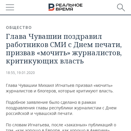
РЕГИОНЫ
ОБЩЕСТВО
Глава Чувашии поздравил
БАШКОРТОСТАН
НОВОСТИ
работников СМИ с Днем печати,
ТАТАРСТАН
АНАЛИТИКА
призвав «мочить» журналистов,
критикующих власть
УДМУРТИЯ
НОВОСТИ АНАЛИТИКИ
ЭКОНОМИКА
18:55, 19.01.2020
ДЕКЛАРАЦИИ О ДОХОДАХ
НОВОСТИ ЭКОНОМИКИ
ПРОМЫШЛЕННОСТЬ
Глава Чувашии Михаил Игнатьев призвал «мочить»
КОРОЛИ ГОСЗАКАЗА ПФО
ФИНАНСЫ
НОВОСТИ
НЕДВИЖИМОСТЬ
журналистов и блогеров, которые критикуют власть.
ПРОМЫШЛЕННОСТИ
ВУЗЫ ТАТАРСТАНА
БАНКИ
НОВОСТИ НЕДВИЖИМОСТИ
АВТО
Подобное заявление было сделано в рамках
АГРОПРОМ
поздравления главы республики журналистам с Днем
российской и чувашской печати.
КОМУ ПРИНАДЛЕЖАТ
БЮДЖЕТ
НОВОСТИ АВТО
БИЗНЕС
ТОРГОВЫЕ ЦЕНТРЫ
МАШИНОСТРОЕНИЕ
ТАТАРСТАНА
По словам Игнатьева, после «заказных» публикаций о
ИНВЕСТИЦИИ
НОВОСТИ БИЗНЕСА
ТЕХНОЛОГИИ
том, «как хорошо в Европе, как хорошо в Америке»