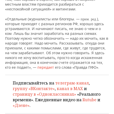
НЕФТЕХИМИЯ
местным властям приходится разбираться с
«неспокойной ситуацией» и митингами.
РОЗНИЧНАЯ ТОРГОВЛЯ
НОВОСТИ ТЕХНОЛОГИЙ
МЕРОПРИЯТИЯ
НЕФТЬ
«Отдельные (журналисты или блогеры. —
),
прим. ред.
ТРАНСПОРТ
IT
НОВОСТИ МЕРОПРИЯТИЙ
СПОРТ
которые приходят с разных регионов РФ, хорошо здесь
ОПК
устраиваются. И начинают писать, не знаю о чем и о
УСЛУГИ
МЕДИА
ВЫЕЗДНАЯ РЕДАКЦИЯ
НОВОСТИ СПОРТА
ОБЩЕСТВО
ком. Лишь бы значит заработать на разных схемах.
ЭНЕРГЕТИКА
Поэтому нужно четко обозначить — надо их мочить, как в
народе говорят. Надо мочить. Рассказывать. откуда они
ТЕЛЕКОММУНИКАЦИИ
БИЗНЕС-БРАНЧИ
ФУТБОЛ
НОВОСТИ ОБЩЕСТВА
ФОТОГАЛЕРЕЯ
приехали, с какими помыслами, где живут, где трудятся,
на чем зарабатывают. Об этом нужно говорить. Я здесь
ONLINE-КОНФЕРЕНЦИИ
ХОККЕЙ
ВЛАСТЬ
СЮЖЕТЫ
никого не хочу воспитывать, просто когда искаженная
информация, она в конечном счете отражается на тех,
кто ее подает», —
передает
его слова «Правда ПФО».
ОТКРЫТАЯ ЛЕКЦИЯ
БАСКЕТБОЛ
ИНФРАСТРУКТУРА
СПРАВОЧНИК
ВОЛЕЙБОЛ
ИСТОРИЯ
СПИСОК ПЕРСОН
ПОЛНАЯ ВЕРСИЯ
Подписывайтесь на
телеграм-канал
,
группу «ВКонтакте»
,
канал в MAX
и
КИБЕРСПОРТ
КУЛЬТУРА
СПИСОК КОМПАНИЙ
страницу в «Одноклассниках»
«Реального
времени». Ежедневные видео на
Rutube
и
ФИГУРНОЕ КАТАНИЕ
МЕДИЦИНА
«Дзене»
.