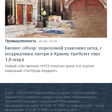
Промышленность
08 авг, 00:00
Бизнес-обзор: пороховой узаконил цеха, с
подрядчика лагеря в Крыму требуют еще
1,8 млрд
Новый собственник НЧТЗ получил долю и в группе
компаний «ТатПром-Холдинг»
© 2015 - 2026 Сетевое издание «Реальное время» Зарегистрировано
Федеральной службой по надзору в сфере связи, информационных
технологий и массовых коммуникаций (Роскомнадзор) –
регистрационный номер ЭЛ № ФС 77 - 79627 от 18 декабря 2020 г. (ранее
свидетельство Эл № ФС 77-59331 от 18 сентября 2014 г.)