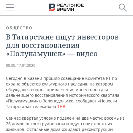
РЕГИОНЫ
ОБЩЕСТВО
В Татарстане ищут инвесторов
БАШКОРТОСТАН
НОВОСТИ
для восстановления
ТАТАРСТАН
АНАЛИТИКА
«Полукамушек» — видео
УДМУРТИЯ
НОВОСТИ АНАЛИТИКИ
ЭКОНОМИКА
00:35, 17.01.2020
ДЕКЛАРАЦИИ О ДОХОДАХ
НОВОСТИ ЭКОНОМИКИ
ПРОМЫШЛЕННОСТЬ
Сегодня в Казани прошло совещание Комитета РТ по
охране объектов культурного наследия, на котором
КОРОЛИ ГОСЗАКАЗА ПФО
ФИНАНСЫ
НОВОСТИ
НЕДВИЖИМОСТЬ
обсуждался вопрос привлечения инвесторов для
ПРОМЫШЛЕННОСТИ
дальнейшего восстановления исторического квартала
«Полукамушки» в Зеленодольске, сообщают «Новости
ВУЗЫ ТАТАРСТАНА
БАНКИ
НОВОСТИ НЕДВИЖИМОСТИ
АВТО
Татарстана» телеканала
ТНВ
.
АГРОПРОМ
КОМУ ПРИНАДЛЕЖАТ
БЮДЖЕТ
НОВОСТИ АВТО
БИЗНЕС
Сейчас квартал условно поделен на две части: восемь из
ТОРГОВЫЕ ЦЕНТРЫ
МАШИНОСТРОЕНИЕ
26 домов реконструированы и ждут своих прежних
ТАТАРСТАНА
жильцов. Остальные дома ожидают реконструкции.
ИНВЕСТИЦИИ
НОВОСТИ БИЗНЕСА
ТЕХНОЛОГИИ