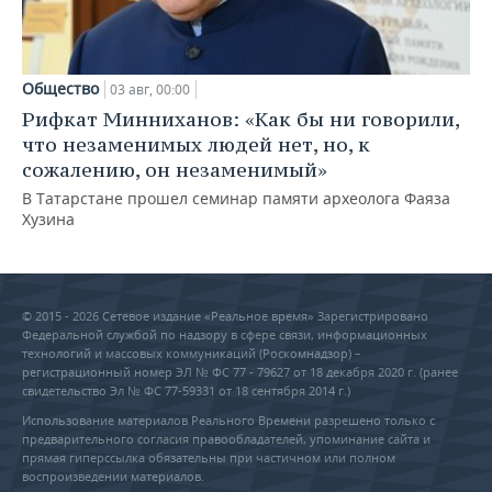
Общество
03 авг, 00:00
Рифкат Минниханов: «Как бы ни говорили,
что незаменимых людей нет, но, к
сожалению, он незаменимый»
В Татарстане прошел семинар памяти археолога Фаяза
Хузина
© 2015 - 2026 Сетевое издание «Реальное время» Зарегистрировано
Федеральной службой по надзору в сфере связи, информационных
технологий и массовых коммуникаций (Роскомнадзор) –
регистрационный номер ЭЛ № ФС 77 - 79627 от 18 декабря 2020 г. (ранее
свидетельство Эл № ФС 77-59331 от 18 сентября 2014 г.)
Использование материалов Реального Времени разрешено только с
предварительного согласия правообладателей, упоминание сайта и
прямая гиперссылка обязательны при частичном или полном
воспроизведении материалов.