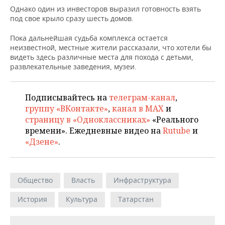
ВОДНЫЕ ВИДЫ СПОРТА
ОБРАЗОВАНИЕ
Однако один из инвесторов выразил готовность взять
под свое крыло сразу шесть домов.
ХОККЕЙ С МЯЧОМ
ПРОИСШЕСТВИЯ
Пока дальнейшая судьба комплекса остается
неизвестной, местные жители рассказали, что хотели бы
видеть здесь различные места для похода с детьми,
развлекательные заведения, музеи.
Подписывайтесь на
телеграм-канал
,
группу «ВКонтакте»
,
канал в MAX
и
страницу в «Одноклассниках»
«Реального
времени». Ежедневные видео на
Rutube
и
«Дзене»
.
Общество
Власть
Инфраструктура
История
Культура
Татарстан