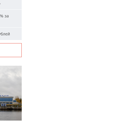
»
% за
ублей