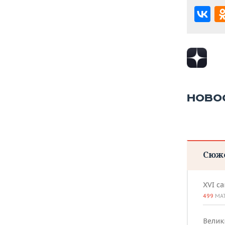
ВОДНЫЕ ВИДЫ СПОРТА
ОБРАЗОВАНИЕ
ХОККЕЙ С МЯЧОМ
ПРОИСШЕСТВИЯ
НОВО
Сюж
XVI с
499
МА
Велик