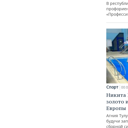
В республи
профорие
«Професси
Спорт
00:
Никита 
золото 
Европы
Агния Тул
будучи зап
сборной с