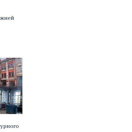
ижней
турного