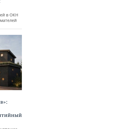
и
ей в ОКН
имателей
в»:
бытийный