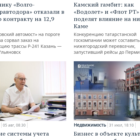
Камский гамбит: как
ику «Волго-
«Водолет» и «Флот РТ»
равтодора» отказали в
поделят влияние на н
о контракту на 12,9
Каме
Конкуренцию татарстанской
овский автомост» на пороге
госкомпании может составить
а сорвал заказ на
нижегородский перевозчик,
кцию трассы Р‑241 Казань —
запустивший рейсы до Перми
Ульяновск
Недвижимость
31 июл, 18:10
05 авг, 08:30
Бизнес в объекте куль
ие системы учета