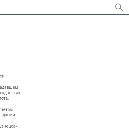
а
ей.
традавшем
ажданских
ота.
учетом
издании.
узнецов».