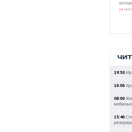
истор
24
МАТ
ЧИ
Ира
19:30
Хра
16:06
Жит
08:00
мобильн
Спе
15:40
резерву