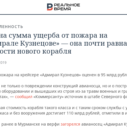
ЛЕННОСТЬ
на сумма ущерба от пожара на
рале Кузнецове» — она почти равн
ости нового корабля
2019
пожара на крейсере «Адмирал Кузнецов» оценен в 95 млрд рубл
т не только о повреждении конструкций авианосца, но и о пос
 оборудовании и вышедших из строя из-за травм военных и гр
тах», —
сообщил
«Коммерсанту» источник в штабе Северного фл
я стоимость корабля такого класса и с таким сроком службы с 
НА
каса и без вооружения достигает 110 млрд рублей, отметили в 
 ранее в Мурманске на верфи
загорелся
авианосец «Адмирал К