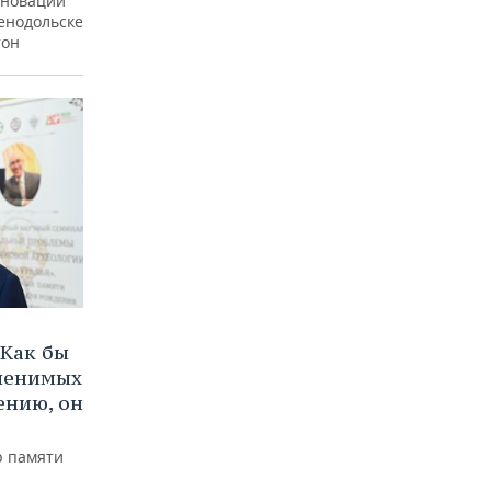
еновации
ленодольске
тон
Как бы
аменимых
ению, он
р памяти