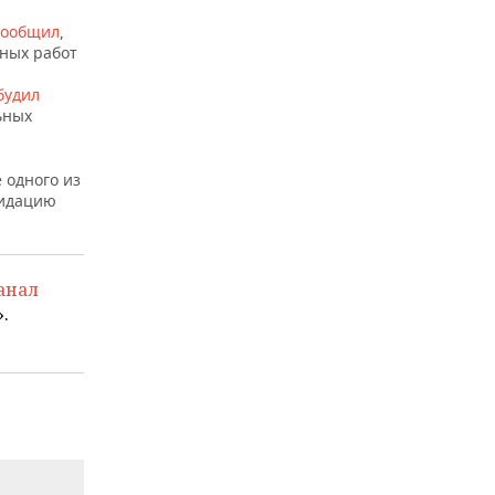
сообщил
,
ных работ
будил
ьных
 одного из
видацию
анал
.