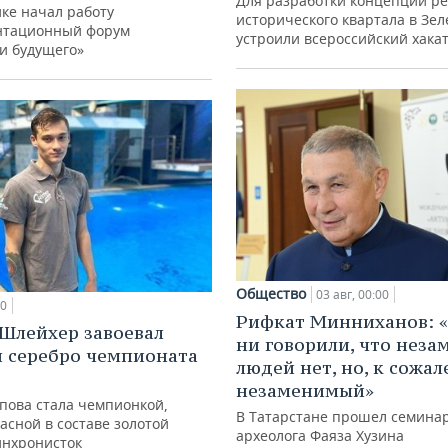
Для разработки концепции р
ке начал работу
исторического квартала в Зе
нтационный форум
устроили всероссийский хака
и будущего»
Общество
03 авг, 00:00
00
Рифкат Минниханов: «
Шлейхер завоевал
ни говорили, что нез
и серебро чемпионата
людей нет, но, к сожал
незаменимый»
упова стала чемпионкой,
В Татарстане прошел семина
асной в составе золотой
археолога Фаяза Хузина
инхронисток