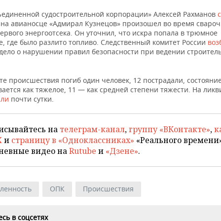
ъединенной судостроительной корпорации» Алексей Рахманов
 на авианосце «Адмирал Кузнецов» произошел во время свароч
ервого энергоотсека. Он уточнил, что искра попала в трюмное
, где было разлито топливо. Следственный комитет России
воз
 дело о нарушении правил безопасности при ведении строител
те происшествия погиб один человек, 12 пострадали, состояние
ается как тяжелое, 11 — как средней степени тяжести. На лик
шли
почти сутки.
исывайтесь на
телеграм-канал
,
группу «ВКонтакте»
,
к
X
и
страницу в «Одноклассниках»
«Реального времени»
невные видео на
Rutube
и
«Дзене»
.
ленность
ОПК
Происшествия
сь в соцсетях