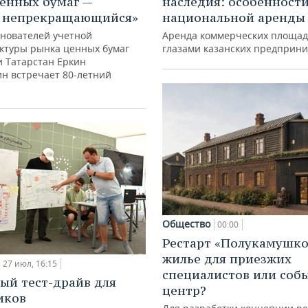
наследия: особенност
енных бумаг —
национальной аренды
с непрекращающийся»
Аренда коммерческих площад
снователей учетной
глазами казанских предприн
ктуры рынка ценных бумаг
и Татарстан Еркин
ин встречает 80-летний
Общество
00:00
Рестарт «Полукамушко
жилье для приезжих
27 июл, 16:15
специалистов или со
ый тест-драйв для
центр?
иков