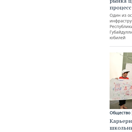
рынка ц
процес
Один из о
инфрастру
Республик
Губайдулл
юбилей
Общество
Карьерн
школьн