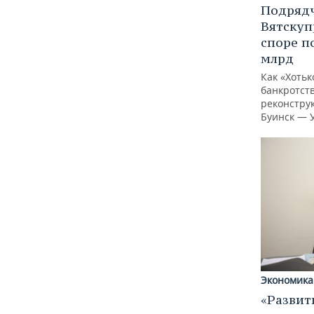
Подрядч
Вятскуп
споре п
млрд
Как «Хотьк
банкротств
реконстру
Буинск — 
Экономика
«Развит