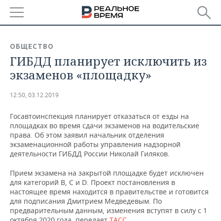
РЕГИОНЫ
ОБЩЕСТВО
ГИБДД планирует исключить из
БАШКОРТОСТАН
НОВОСТИ
экзаменов «площадку»
ТАТАРСТАН
АНАЛИТИКА
12:50, 03.12.2019
УДМУРТИЯ
НОВОСТИ АНАЛИТИКИ
ЭКОНОМИКА
Госавтоинспекция планирует отказаться от езды на
площадках во время сдачи экзаменов на водительские
ДЕКЛАРАЦИИ О ДОХОДАХ
НОВОСТИ ЭКОНОМИКИ
ПРОМЫШЛЕННОСТЬ
права. Об этом заявил начальник отделения
экзаменационной работы управления надзорной
КОРОЛИ ГОСЗАКАЗА ПФО
ФИНАНСЫ
НОВОСТИ
НЕДВИЖИМОСТЬ
деятельности ГИБДД России Николай Гиляков.
ПРОМЫШЛЕННОСТИ
ВУЗЫ ТАТАРСТАНА
БАНКИ
НОВОСТИ НЕДВИЖИМОСТИ
АВТО
Прием экзамена на закрытой площадке будет исключен
АГРОПРОМ
для категорий B, C и D. Проект постановления в
настоящее время находится в правительстве и готовится
КОМУ ПРИНАДЛЕЖАТ
БЮДЖЕТ
НОВОСТИ АВТО
БИЗНЕС
для подписания Дмитрием Медведевым. По
ТОРГОВЫЕ ЦЕНТРЫ
МАШИНОСТРОЕНИЕ
ТАТАРСТАНА
предварительным данным, изменения вступят в силу с 1
ИНВЕСТИЦИИ
НОВОСТИ БИЗНЕСА
ТЕХНОЛОГИИ
октября 2020 года, передает
ТАСС
.