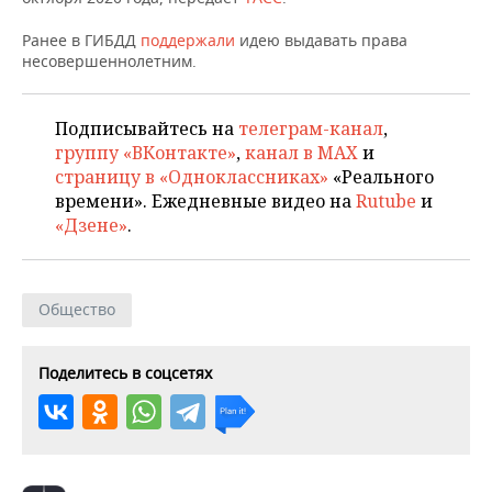
НЕФТЕХИМИЯ
Ранее в ГИБДД
РОЗНИЧНАЯ ТОРГОВЛЯ
НОВОСТИ ТЕХНОЛОГИЙ
поддержали
идею выдавать права
МЕРОПРИЯТИЯ
НЕФТЬ
несовершеннолетним.
ТРАНСПОРТ
IT
НОВОСТИ МЕРОПРИЯТИЙ
СПОРТ
ОПК
Подписывайтесь на
телеграм-канал
,
УСЛУГИ
МЕДИА
ВЫЕЗДНАЯ РЕДАКЦИЯ
НОВОСТИ СПОРТА
ОБЩЕСТВО
группу «ВКонтакте»
,
канал в MAX
и
ЭНЕРГЕТИКА
страницу в «Одноклассниках»
«Реального
ТЕЛЕКОММУНИКАЦИИ
БИЗНЕС-БРАНЧИ
ФУТБОЛ
НОВОСТИ ОБЩЕСТВА
ФОТОГАЛЕРЕЯ
времени». Ежедневные видео на
Rutube
и
«Дзене»
.
ONLINE-КОНФЕРЕНЦИИ
ХОККЕЙ
ВЛАСТЬ
СЮЖЕТЫ
ОТКРЫТАЯ ЛЕКЦИЯ
БАСКЕТБОЛ
ИНФРАСТРУКТУРА
СПРАВОЧНИК
Общество
ВОЛЕЙБОЛ
ИСТОРИЯ
СПИСОК ПЕРСОН
ПОЛНАЯ ВЕРСИЯ
Поделитесь в соцсетях
КИБЕРСПОРТ
КУЛЬТУРА
СПИСОК КОМПАНИЙ
ФИГУРНОЕ КАТАНИЕ
МЕДИЦИНА