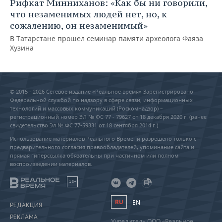
Рифкат Минниханов: «Как бы ни говорили,
что незаменимых людей нет, но, к
сожалению, он незаменимый»
В Татарстане прошел семинар памяти археолога Фаяза
Хузина
© 2015 - 2026 Сетевое издание «Реальное время» Зарегистрировано
Федеральной службой по надзору в сфере связи, информационных
технологий и массовых коммуникаций (Роскомнадзор) –
регистрационный номер ЭЛ № ФС 77 - 79627 от 18 декабря 2020 г. (ранее
свидетельство Эл № ФС 77-59331 от 18 сентября 2014 г.)
Использование материалов Реального Времени разрешено только с
предварительного согласия правообладателей, упоминание сайта и
прямая гиперссылка обязательны при частичном или полном
воспроизведении материалов.
18+
RU
EN
РЕДАКЦИЯ
РЕКЛАМА
Учредитель ООО «Реальное