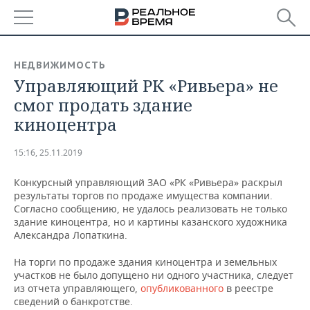
РЕГИОНЫ
НЕДВИЖИМОСТЬ
Управляющий РК «Ривьера» не
БАШКОРТОСТАН
НОВОСТИ
смог продать здание
ТАТАРСТАН
АНАЛИТИКА
киноцентра
УДМУРТИЯ
НОВОСТИ АНАЛИТИКИ
ЭКОНОМИКА
15:16, 25.11.2019
ДЕКЛАРАЦИИ О ДОХОДАХ
НОВОСТИ ЭКОНОМИКИ
ПРОМЫШЛЕННОСТЬ
Конкурсный управляющий ЗАО «РК «Ривьера» раскрыл
результаты торгов по продаже имущества компании.
КОРОЛИ ГОСЗАКАЗА ПФО
ФИНАНСЫ
НОВОСТИ
НЕДВИЖИМОСТЬ
Согласно сообщению, не удалось реализовать не только
ПРОМЫШЛЕННОСТИ
здание киноцентра, но и картины казанского художника
Александра Лопаткина.
ВУЗЫ ТАТАРСТАНА
БАНКИ
НОВОСТИ НЕДВИЖИМОСТИ
АВТО
АГРОПРОМ
На торги по продаже здания киноцентра и земельных
КОМУ ПРИНАДЛЕЖАТ
БЮДЖЕТ
НОВОСТИ АВТО
БИЗНЕС
участков не было допущено ни одного участника, следует
ТОРГОВЫЕ ЦЕНТРЫ
МАШИНОСТРОЕНИЕ
из отчета управляющего,
опубликованного
в реестре
ТАТАРСТАНА
сведений о банкротстве.
ИНВЕСТИЦИИ
НОВОСТИ БИЗНЕСА
ТЕХНОЛОГИИ