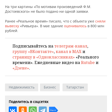
НЕФТЕХИМИЯ
На три картины «По мотивам произведений Ф.М.
РОЗНИЧНАЯ ТОРГОВЛЯ
НОВОСТИ ТЕХНОЛОГИЙ
МЕРОПРИЯТИЯ
Достоевского» не было подано ни одной заявки.
НЕФТЬ
ТРАНСПОРТ
IT
НОВОСТИ МЕРОПРИЯТИЙ
СПОРТ
Ранее «Реальное время» писало, что с объекта уже
сняли
ОПК
вывеску
«Ривьера». В мае здание
оценивалось
в 800 млн
рублей.
УСЛУГИ
МЕДИА
ВЫЕЗДНАЯ РЕДАКЦИЯ
НОВОСТИ СПОРТА
ОБЩЕСТВО
ЭНЕРГЕТИКА
ТЕЛЕКОММУНИКАЦИИ
БИЗНЕС-БРАНЧИ
ФУТБОЛ
НОВОСТИ ОБЩЕСТВА
ФОТОГАЛЕРЕЯ
Подписывайтесь на
телеграм-канал
,
группу «ВКонтакте»
,
канал в MAX
и
ONLINE-КОНФЕРЕНЦИИ
ХОККЕЙ
ВЛАСТЬ
СЮЖЕТЫ
страницу в «Одноклассниках»
«Реального
времени». Ежедневные видео на
Rutube
и
ОТКРЫТАЯ ЛЕКЦИЯ
БАСКЕТБОЛ
ИНФРАСТРУКТУРА
СПРАВОЧНИК
«Дзене»
.
ВОЛЕЙБОЛ
ИСТОРИЯ
СПИСОК ПЕРСОН
ПОЛНАЯ ВЕРСИЯ
Недвижимость
Бизнес
Татарстан
КИБЕРСПОРТ
КУЛЬТУРА
СПИСОК КОМПАНИЙ
ФИГУРНОЕ КАТАНИЕ
МЕДИЦИНА
Поделитесь в соцсетях