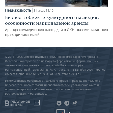
Недвижимость
31 июл, 18:10
Бизнес в объекте культурного наследия:
особенности национальной аренды
Аренда коммерческих площадей в ОКН глазами казанских
предпринимателей
© 2015 - 2026 Сетевое издание «Реальное время» Зарегистрировано
Федеральной службой по надзору в сфере связи, информационных
технологий и массовых коммуникаций (Роскомнадзор) –
регистрационный номер ЭЛ № ФС 77 - 79627 от 18 декабря 2020 г. (ранее
свидетельство Эл № ФС 77-59331 от 18 сентября 2014 г.)
Использование материалов Реального Времени разрешено только с
предварительного согласия правообладателей, упоминание сайта и
прямая гиперссылка обязательны при частичном или полном
воспроизведении материалов.
18+
RU