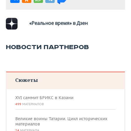
ВОДНЫЕ ВИДЫ СПОРТА
ОБРАЗОВАНИЕ
ХОККЕЙ С МЯЧОМ
ПРОИСШЕСТВИЯ
«Реальное время» в Дзен
НОВОСТИ ПАРТНЕРОВ
Сюжеты
XVI саммит БРИКС в Казани
499
МАТЕРИАЛОВ
Великие воины Татарии. Цикл исторических
материалов
24
МАТЕРИАЛА