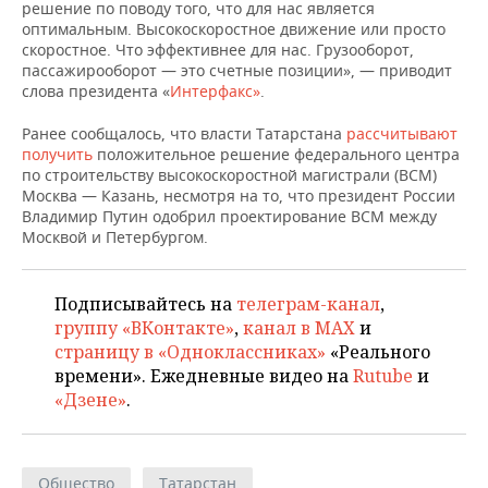
НЕФТЕХИМИЯ
решение по поводу того, что для нас является
оптимальным. Высокоскоростное движение или просто
РОЗНИЧНАЯ ТОРГОВЛЯ
НОВОСТИ ТЕХНОЛОГИЙ
МЕРОПРИЯТИЯ
скоростное. Что эффективнее для нас. Грузооборот,
НЕФТЬ
пассажирооборот — это счетные позиции», — приводит
ТРАНСПОРТ
IT
НОВОСТИ МЕРОПРИЯТИЙ
СПОРТ
слова президента «
Интерфакс»
.
ОПК
Ранее сообщалось, что власти Татарстана
рассчитывают
УСЛУГИ
МЕДИА
ВЫЕЗДНАЯ РЕДАКЦИЯ
НОВОСТИ СПОРТА
ОБЩЕСТВО
получить
положительное решение федерального центра
ЭНЕРГЕТИКА
по строительству высокоскоростной магистрали (ВСМ)
ТЕЛЕКОММУНИКАЦИИ
БИЗНЕС-БРАНЧИ
ФУТБОЛ
НОВОСТИ ОБЩЕСТВА
ФОТОГАЛЕРЕЯ
Москва — Казань, несмотря на то, что президент России
Владимир Путин одобрил проектирование ВСМ между
Москвой и Петербургом.
ONLINE-КОНФЕРЕНЦИИ
ХОККЕЙ
ВЛАСТЬ
СЮЖЕТЫ
ОТКРЫТАЯ ЛЕКЦИЯ
БАСКЕТБОЛ
ИНФРАСТРУКТУРА
СПРАВОЧНИК
Подписывайтесь на
телеграм-канал
,
группу «ВКонтакте»
,
канал в MAX
и
ВОЛЕЙБОЛ
ИСТОРИЯ
СПИСОК ПЕРСОН
ПОЛНАЯ ВЕРСИЯ
страницу в «Одноклассниках»
«Реального
времени». Ежедневные видео на
Rutube
и
КИБЕРСПОРТ
КУЛЬТУРА
СПИСОК КОМПАНИЙ
«Дзене»
.
ФИГУРНОЕ КАТАНИЕ
МЕДИЦИНА
Общество
Татарстан