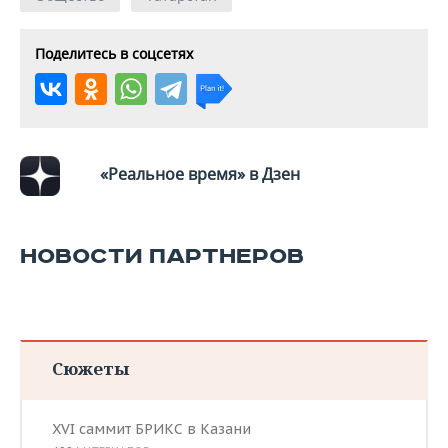
ВОДНЫЕ ВИДЫ СПОРТА
ОБРАЗОВАНИЕ
ХОККЕЙ С МЯЧОМ
ПРОИСШЕСТВИЯ
Поделитесь в соцсетях
«Реальное время» в Дзен
НОВОСТИ ПАРТНЕРОВ
Сюжеты
XVI саммит БРИКС в Казани