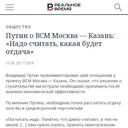
РЕГИОНЫ
ОБЩЕСТВО
Путин о ВСМ Москва — Казань:
БАШКОРТОСТАН
НОВОСТИ
«Надо считать, какая будет
ТАТАРСТАН
АНАЛИТИКА
отдача»
УДМУРТИЯ
НОВОСТИ АНАЛИТИКИ
ЭКОНОМИКА
17:26, 20.11.2019
ДЕКЛАРАЦИИ О ДОХОДАХ
НОВОСТИ ЭКОНОМИКИ
ПРОМЫШЛЕННОСТЬ
Владимир Путин прокомментировал свое отношение к
проекту ВСМ Москва — Казань. Он сказал, что решение о
КОРОЛИ ГОСЗАКАЗА ПФО
ФИНАНСЫ
НОВОСТИ
НЕДВИЖИМОСТЬ
строительстве магистрали необходимо принимать после
ПРОМЫШЛЕННОСТИ
анализа экономической эффективности.
ВУЗЫ ТАТАРСТАНА
БАНКИ
НОВОСТИ НЕДВИЖИМОСТИ
АВТО
По мнению Путина, необходимо точно рассчитать отдачу
АГРОПРОМ
хотя бы в среднесрочной перспективе.
КОМУ ПРИНАДЛЕЖАТ
БЮДЖЕТ
НОВОСТИ АВТО
БИЗНЕС
ТОРГОВЫЕ ЦЕНТРЫ
МАШИНОСТРОЕНИЕ
«Посчитать надо. Понятно, что давно считают, и тем не
ТАТАРСТАНА
менее. [...] Нам нужно понять, принять окончательное
ИНВЕСТИЦИИ
НОВОСТИ БИЗНЕСА
ТЕХНОЛОГИИ