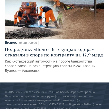
Бизнес
05 авг, 00:00
Подрядчику «Волго-Вятскуправтодора»
отказали в споре по контракту на 12,9 млрд
Как «Хотьковский автомост» на пороге банкротства
сорвал заказ на реконструкцию трассы Р‑241 Казань —
Буинск — Ульяновск
© 2015 - 2026 Сетевое издание «Реальное время» Зарегистрировано
Федеральной службой по надзору в сфере связи, информационных
технологий и массовых коммуникаций (Роскомнадзор) –
регистрационный номер ЭЛ № ФС 77 - 79627 от 18 декабря 2020 г. (ранее
свидетельство Эл № ФС 77-59331 от 18 сентября 2014 г.)