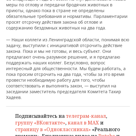
НЕФТЕХИМИЯ
меры по отлову и передачи бродячих животных в
приюты, однако пока в стране не определены
РОЗНИЧНАЯ ТОРГОВЛЯ
НОВОСТИ ТЕХНОЛОГИЙ
МЕРОПРИЯТИЯ
НЕФТЬ
обязательные требования и нормативы. Парламентарии
просят отсрочку действия закона об отлове и
ТРАНСПОРТ
IT
НОВОСТИ МЕРОПРИЯТИЙ
СПОРТ
содержанию бездомных животных на два года.
ОПК
УСЛУГИ
МЕДИА
ВЫЕЗДНАЯ РЕДАКЦИЯ
НОВОСТИ СПОРТА
ОБЩЕСТВО
— Наши коллеги из Ленинградской области, понимая всю
ЭНЕРГЕТИКА
задачу, выступили с инициативой отсрочить действие
закона. Пока и мы не готовы, и весь субъект. Они
ТЕЛЕКОММУНИКАЦИИ
БИЗНЕС-БРАНЧИ
ФУТБОЛ
НОВОСТИ ОБЩЕСТВА
ФОТОГАЛЕРЕЯ
предлагают очень разумное решение, и я предлагаю
поддержать наших коллег. Безусловно, вопрос
ONLINE-КОНФЕРЕНЦИИ
ХОККЕЙ
ВЛАСТЬ
СЮЖЕТЫ
интересный для общественности. Мы будем работать, а
пока просим отсрочить на два года, чтобы за это время
провести необходимую работу для того, чтобы
ОТКРЫТАЯ ЛЕКЦИЯ
БАСКЕТБОЛ
ИНФРАСТРУКТУРА
СПРАВОЧНИК
соответствовать и выполнять закон, — выступил на
заседании заместитель председателя Комитета Тахир
ВОЛЕЙБОЛ
ИСТОРИЯ
СПИСОК ПЕРСОН
ПОЛНАЯ ВЕРСИЯ
Хадеев.
КИБЕРСПОРТ
КУЛЬТУРА
СПИСОК КОМПАНИЙ
Подписывайтесь на
телеграм-канал
,
группу «ВКонтакте»
,
канал в MAX
и
ФИГУРНОЕ КАТАНИЕ
МЕДИЦИНА
страницу в «Одноклассниках»
«Реального