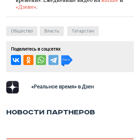
времени». Ежедневные видео на
Rutube
и
ВОДНЫЕ ВИДЫ СПОРТА
ОБРАЗОВАНИЕ
«Дзене»
.
ХОККЕЙ С МЯЧОМ
ПРОИСШЕСТВИЯ
Общество
Власть
Татарстан
Поделитесь в соцсетях
«Реальное время» в Дзен
НОВОСТИ ПАРТНЕРОВ