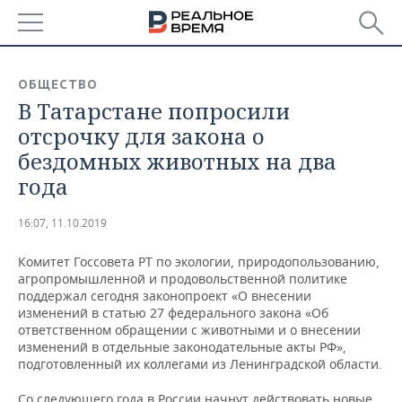
РЕГИОНЫ
ОБЩЕСТВО
В Татарстане попросили
БАШКОРТОСТАН
НОВОСТИ
отсрочку для закона о
ТАТАРСТАН
АНАЛИТИКА
бездомных животных на два
года
УДМУРТИЯ
НОВОСТИ АНАЛИТИКИ
ЭКОНОМИКА
16:07, 11.10.2019
ДЕКЛАРАЦИИ О ДОХОДАХ
НОВОСТИ ЭКОНОМИКИ
ПРОМЫШЛЕННОСТЬ
Комитет Госсовета РТ по экологии, природопользованию,
КОРОЛИ ГОСЗАКАЗА ПФО
ФИНАНСЫ
НОВОСТИ
НЕДВИЖИМОСТЬ
агропромышленной и продовольственной политике
ПРОМЫШЛЕННОСТИ
поддержал сегодня законопроект «О внесении
ВУЗЫ ТАТАРСТАНА
БАНКИ
НОВОСТИ НЕДВИЖИМОСТИ
АВТО
изменений в статью 27 федерального закона «Об
АГРОПРОМ
ответственном обращении с животными и о внесении
изменений в отдельные законодательные акты РФ»,
КОМУ ПРИНАДЛЕЖАТ
БЮДЖЕТ
НОВОСТИ АВТО
БИЗНЕС
подготовленный их коллегами из Ленинградской области.
ТОРГОВЫЕ ЦЕНТРЫ
МАШИНОСТРОЕНИЕ
ТАТАРСТАНА
ИНВЕСТИЦИИ
НОВОСТИ БИЗНЕСА
ТЕХНОЛОГИИ
Со следующего года в России начнут действовать новые