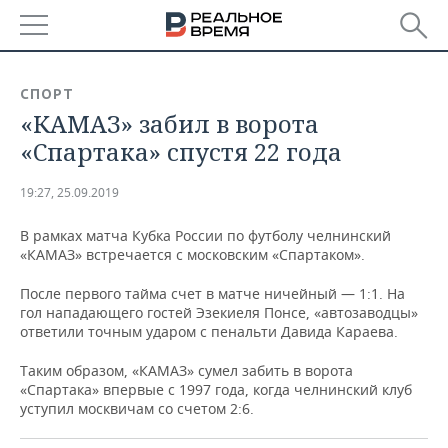
РЕГИОНЫ
СПОРТ
«КАМАЗ» забил в ворота
БАШКОРТОСТАН
НОВОСТИ
«Спартака» спустя 22 года
ТАТАРСТАН
АНАЛИТИКА
19:27, 25.09.2019
УДМУРТИЯ
НОВОСТИ АНАЛИТИКИ
ЭКОНОМИКА
В рамках матча Кубка России по футболу челнинский
«КАМАЗ» встречается с московским «Спартаком».
ДЕКЛАРАЦИИ О ДОХОДАХ
НОВОСТИ ЭКОНОМИКИ
ПРОМЫШЛЕННОСТЬ
После первого тайма счет в матче ничейный — 1:1. На
КОРОЛИ ГОСЗАКАЗА ПФО
ФИНАНСЫ
НОВОСТИ
НЕДВИЖИМОСТЬ
гол нападающего гостей Эзекиеля Понсе, «автозаводцы»
ПРОМЫШЛЕННОСТИ
ответили точным ударом с пенальти Давида Караева.
ВУЗЫ ТАТАРСТАНА
БАНКИ
НОВОСТИ НЕДВИЖИМОСТИ
АВТО
АГРОПРОМ
Таким образом, «КАМАЗ» сумел забить в ворота
«Спартака» впервые с 1997 года, когда челнинский клуб
КОМУ ПРИНАДЛЕЖАТ
БЮДЖЕТ
НОВОСТИ АВТО
БИЗНЕС
ТОРГОВЫЕ ЦЕНТРЫ
МАШИНОСТРОЕНИЕ
уступил москвичам со счетом 2:6.
ТАТАРСТАНА
ИНВЕСТИЦИИ
НОВОСТИ БИЗНЕСА
ТЕХНОЛОГИИ