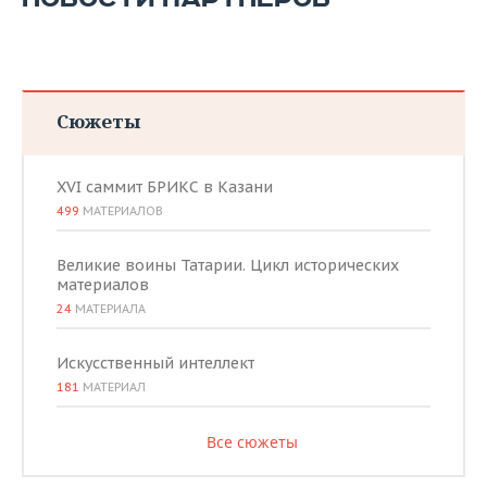
ВОДНЫЕ ВИДЫ СПОРТА
ОБРАЗОВАНИЕ
ХОККЕЙ С МЯЧОМ
ПРОИСШЕСТВИЯ
Сюжеты
XVI саммит БРИКС в Казани
499
МАТЕРИАЛОВ
Великие воины Татарии. Цикл исторических
материалов
24
МАТЕРИАЛА
Искусственный интеллект
181
МАТЕРИАЛ
Все сюжеты