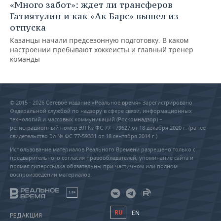
«Много забот»: ждет ли трансферов
Гатиятулин и как «Ак Барс» вышел из
отпуска
Казанцы начали предсезонную подготовку. В каком
настроении пребывают хоккеисты и главный тренер
команды
© 2015 - 2026 Сетевое издание «Реальное время» Зарегистрировано
Федеральной службой по надзору в сфере связи, информационных
технологий и массовых коммуникаций (Роскомнадзор) –
регистрационный номер ЭЛ № ФС 77 - 79627 от 18 декабря 2020 г. (ранее
свидетельство Эл № ФС 77-59331 от 18 сентября 2014 г.)
Использование материалов Реального Времени разрешено только с
предварительного согласия правообладателей, упоминание сайта и
прямая гиперссылка обязательны при частичном или полном
воспроизведении материалов.
18+
RU
EN
РЕДАКЦИЯ