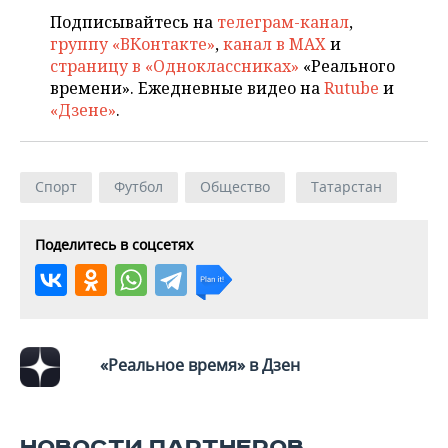
НЕФТЕХИМИЯ
Подписывайтесь на
телеграм-канал
,
РОЗНИЧНАЯ ТОРГОВЛЯ
НОВОСТИ ТЕХНОЛОГИЙ
МЕРОПРИЯТИЯ
группу «ВКонтакте»
,
канал в MAX
и
НЕФТЬ
страницу в «Одноклассниках»
«Реального
ТРАНСПОРТ
IT
НОВОСТИ МЕРОПРИЯТИЙ
СПОРТ
времени». Ежедневные видео на
Rutube
и
ОПК
«Дзене»
.
УСЛУГИ
МЕДИА
ВЫЕЗДНАЯ РЕДАКЦИЯ
НОВОСТИ СПОРТА
ОБЩЕСТВО
ЭНЕРГЕТИКА
ТЕЛЕКОММУНИКАЦИИ
БИЗНЕС-БРАНЧИ
ФУТБОЛ
НОВОСТИ ОБЩЕСТВА
ФОТОГАЛЕРЕЯ
Спорт
Футбол
Общество
Татарстан
ONLINE-КОНФЕРЕНЦИИ
ХОККЕЙ
ВЛАСТЬ
СЮЖЕТЫ
Поделитесь в соцсетях
ОТКРЫТАЯ ЛЕКЦИЯ
БАСКЕТБОЛ
ИНФРАСТРУКТУРА
СПРАВОЧНИК
ВОЛЕЙБОЛ
ИСТОРИЯ
СПИСОК ПЕРСОН
ПОЛНАЯ ВЕРСИЯ
КИБЕРСПОРТ
КУЛЬТУРА
СПИСОК КОМПАНИЙ
«Реальное время» в Дзен
ФИГУРНОЕ КАТАНИЕ
МЕДИЦИНА
НОВОСТИ ПАРТНЕРОВ