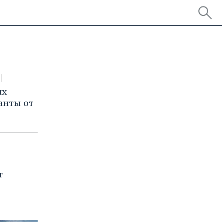
их
анты от
т