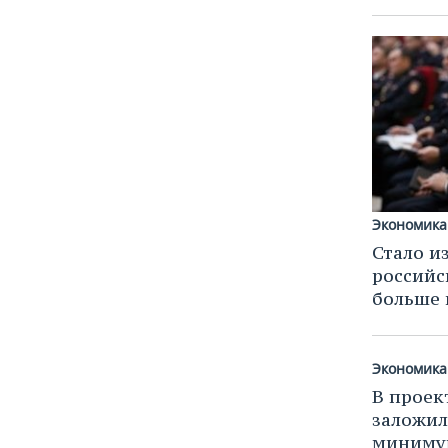
ВОДНЫЕ ВИДЫ СПОРТА
ОБРАЗОВАНИЕ
ХОККЕЙ С МЯЧОМ
ПРОИСШЕСТВИЯ
Экономика
Стало из
российс
больше в
Экономика
В проек
заложил
миниму