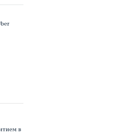
Uber
итием в