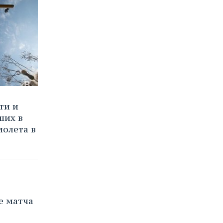
ти и
ших в
молета в
е матча