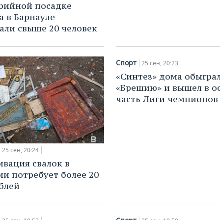
рийной посадке
а в Барнауле
али свыше 20 человек
Спорт
25 сен, 20:23
«Синтез» дома обыгра
«Брешию» и вышел в о
часть Лиги чемпионов
25 сен, 20:24
ивация свалок в
и потребует более 20
блей