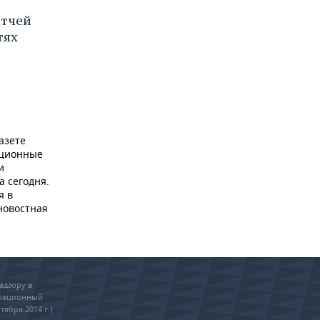
атчей
тях
азете
ационные
и
а сегодня.
я в
новостная
адзору в
трационный
тября 2014 г.)