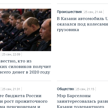
Происшествия
25 сен, 21:44
В Казани автомобиль 
оказался под колесами
грузовика
25 сен, 22:09
вестно, кто из
ких силовиков получит
сего денег в 2020 году
Общество
25 сен, 21:31
25 сен, 21:15
те бюджета России
Мэр Барселоны
и рост прожиточного
заинтересовалась разв
ма пенсионерам и
Казани толерантного