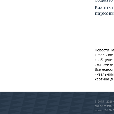
Общество
Казань 
парковы
Новости Та
«Реальное
сообщения
экономики,
Все новост
«Реальном 
картина дн
© 2015 - 202
сфере связи,
номер ЭЛ № ФС