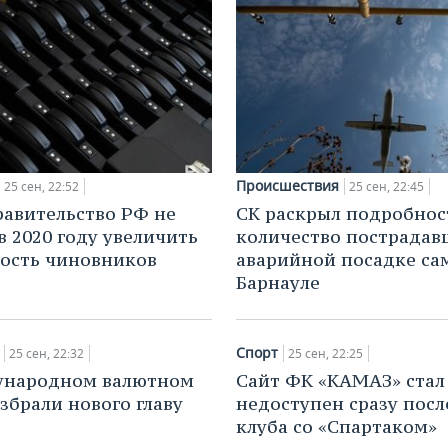
Происшествия
25 сен, 22:52
25 сен, 22:45
равительство РФ не
СК раскрыл подробнос
в 2020 году увеличить
количество пострадав
ость чиновников
аварийной посадке са
Барнауле
Спорт
25 сен, 22:32
25 сен, 22:25
ународном валютном
Сайт ФК «КАМАЗ» стал
збрали нового главу
недоступен сразу посл
клуба со «Спартаком»