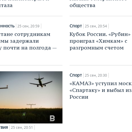
тала
общества
нность
Спорт
25 сен, 20:59
25 сен, 20:54
стане сотрудникам
Кубок России. «Рубин»
рмы задержали
проиграл «Химкам» с
у почти на полгода —
разгромным счетом
Спорт
25 сен, 20:30
«КАМАЗ» уступил мос
«Спартаку» и выбыл из
России
твия
25 сен, 20:51