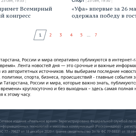
Спорт
25 сен, 19:53
25 сен, 19:50
примет Всемирный
«Уфа» впервые за 26 м
й конгресс
одержала победу в гос
...
1
2
3
4
5
7
тарстана, России и мира оперативно публикуются в интернет-г
 время». Лента новостей дня — это срочные и важные информ
 из авторитетных источников. Мы выбираем последние новост
 политики, спорта, бизнеса, происшествий - главные события з
и Татарстана, России и мира, которые важно знать, публикуютс
времени» круглосуточно и без выходных – здесь самая полная 
я к этому часу.
6 Сетевое издание «Реальное время» Зарегистрировано Федеральной службой по н
 информационных технологий и массовых коммуникаций (Роскомнадзор) – регис
 77 - 79627 от 18 декабря 2020 г. (ранее свидетельство Эл № ФС 77-59331 от 18 сен