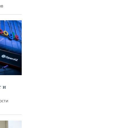
ов
т и
ости