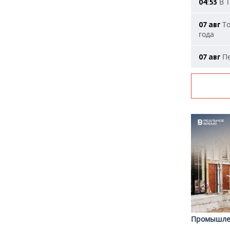
В Т
04:53
То
07 авг
года
Пе
07 авг
Промышле