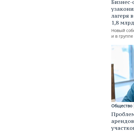
Бизнес-
узакони
лагеря 
1,8 млр
Новый соб
и в групп
Общество
Пробле
арендов
участко