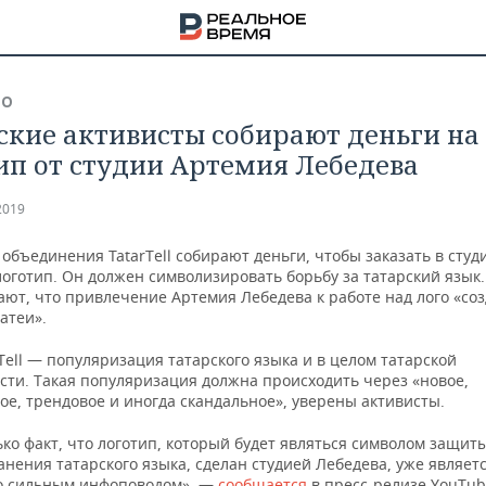
ВО
ские активисты собирают деньги на
ип от студии Артемия Лебедева
2019
объединения TatarTell собирают деньги, чтобы заказать в сту
логотип. Он должен символизировать борьбу за татарский язык
ют, что привлечение Артемия Лебедева к работе над лого «соз
затеи».
Tell — популяризация татарского языка и в целом татарской
сти. Такая популяризация должна происходить через «новое,
е, трендовое и иногда скандальное», уверены активисты.
НА
ко факт, что логотип, который будет являться символом защит
нения татарского языка, сделан студией Лебедева, уже являет
о сильным инфоповодом», —
сообщается
в пресс-релизе YouTub