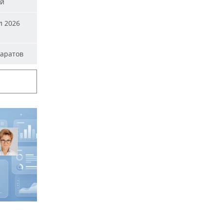
ей
л 2026
паратов