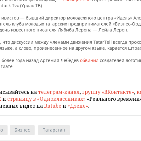
duck Tv» (Үрдәк ТВ).
ктивистов — бывший директор молодежного центра «Идель» Алс
итель клуба молодых татарских предпринимателей «Бизнес-Орд
 дочь известного писателя Лябиба Лерона — Лейла Лерон.
 что дискуссии между членами движения TatarTell всегда прох
языке, а слово, произнесенное на другом языке, карается штра
 более года назад Артемий Лебедев
обвинил
создателей логоти
гиате.
исывайтесь на
телеграм-канал
,
группу «ВКонтакте»
,
к
X
и
страницу в «Одноклассниках»
«Реального времени»
невные видео на
Rutube
и
«Дзене»
.
во
Бизнес
Татарстан