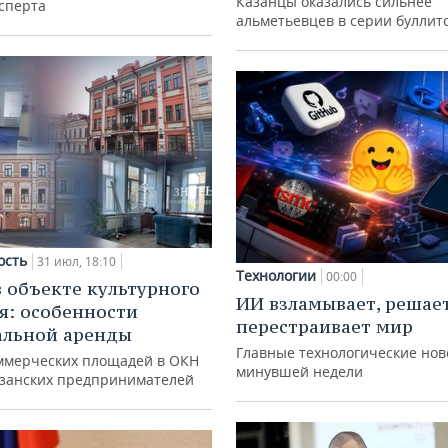
Казанцы оказались сильнее
сперта
альметьевцев в серии буллит
ость
31 июл, 18:10
Технологии
00:00
в объекте культурного
ИИ взламывает, решае
я: особенности
перестраивает мир
альной аренды
Главные технологические нов
ммерческих площадей в ОКН
минувшей недели
азанских предпринимателей