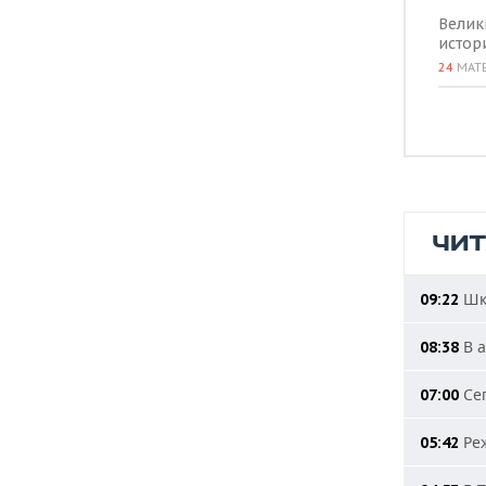
Велик
истор
24
МАТ
ЧИ
Шко
09:22
В а
08:38
Сег
07:00
Реж
05:42