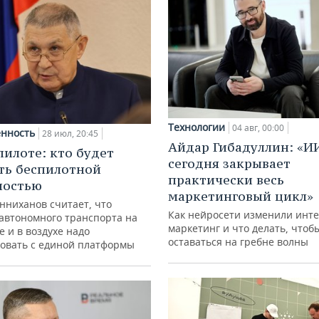
Технологии
04 авг, 00:00
нность
28 июл, 20:45
Айдар Гибадуллин: «И
пилоте: кто будет
сегодня закрывает
ть беспилотной
практически весь
ностью
маркетинговый цикл»
нниханов считает, что
Как нейросети изменили инте
автономного транспорта на
маркетинг и что делать, чтоб
е и в воздухе надо
оставаться на гребне волны
овать с единой платформы