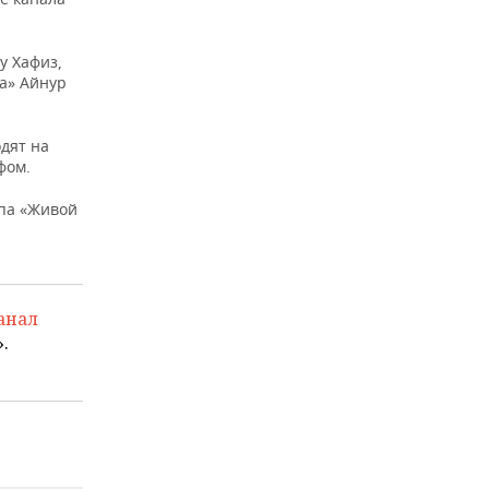
у Хафиз,
а» Айнур
одят на
фом.
па «Живой
анал
.