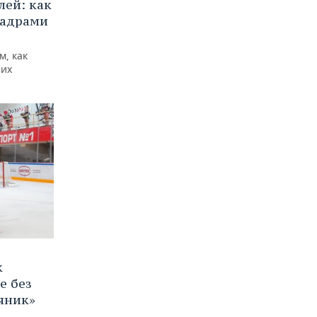
ей: как
кадрами
м, как
них
к
е без
яник»