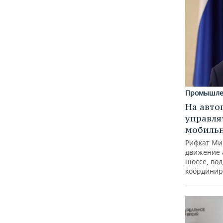
Промышле
На авто
управля
мобиль
Рифкат Ми
движение 
шоссе, вод
координир