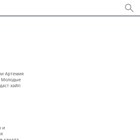
дии Артемия
. Молодые
даст хайп
ы и
ся
e канала