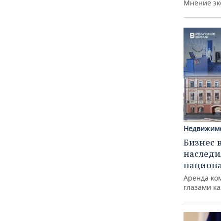
Мнение эк
Недвижим
Бизнес 
наследи
национ
Аренда ко
глазами к