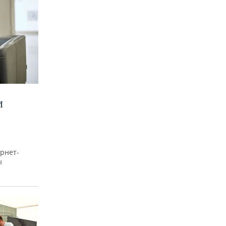
И
рнет-
ы