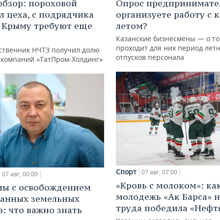
обзор: пороховой
Опрос предпринимател
л цеха, с подрядчика
организуете работу с 
в Крыму требуют еще
летом?
д
Казанские бизнесмены — о то
проходит для них период лет
ственник НЧТЗ получил долю
отпусков персонала
е компаний «ТатПром-Холдинг»
Спорт
07 авг, 07:00
07 авг, 00:00
«Кровь с молоком»: ка
мы с освобождением
молодежь «Ак Барса» н
анных земельных
труда победила «Нефт
в: что важно знать