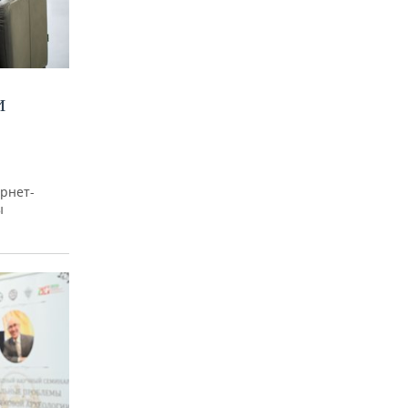
И
рнет-
ы