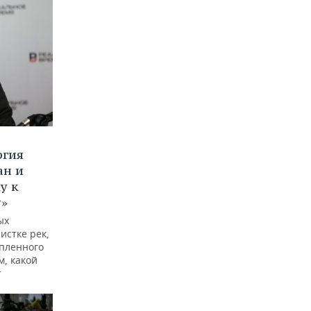
ргия
ан и
у к
у»
ых
истке рек,
опленного
м, какой
т