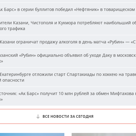
к Барс» в серии буллитов победил «Нефтяник» в товарищеском
тели Казани, Чистополя и Кукмора потребляют наибольший о
ого трафика
Казани ограничат продажу алкоголя в день матча «Рубин» — «
занский «Рубин» официально объявил об уходе Даку в московс
к»
Екатеринбурге отложили старт Спартакиады по хоккею на траве
й опасности
точник: «Ак Барс» получит 10 млн рублей за обмен Мифтахова 
й»
ВСЕ НОВОСТИ ЗА СЕГОДНЯ