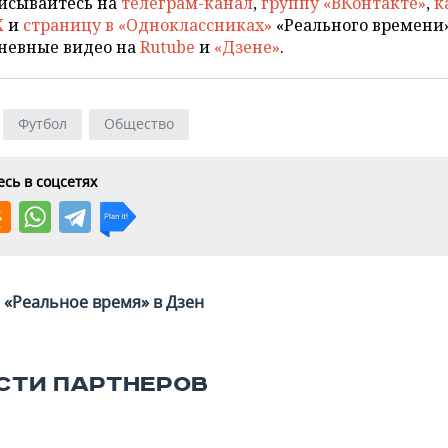
исывайтесь на
телеграм-канал
,
группу «ВКонтакте»
,
к
X
и
страницу в «Одноклассниках»
«Реального времени»
невные видео на
Rutube
и
«Дзене»
.
Футбол
Общество
сь в соцсетях
«Реальное время» в Дзен
СТИ ПАРТНЕРОВ