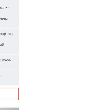
 матче
бъем
Спартак»
кий
 из-за
в