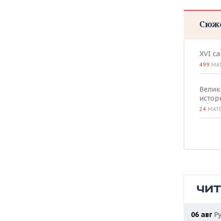
ВОДНЫЕ ВИДЫ СПОРТА
ОБРАЗОВАНИЕ
Сюж
ХОККЕЙ С МЯЧОМ
ПРОИСШЕСТВИЯ
XVI с
499
МА
Велик
истор
24
МАТ
ЧИ
Ру
06 авг