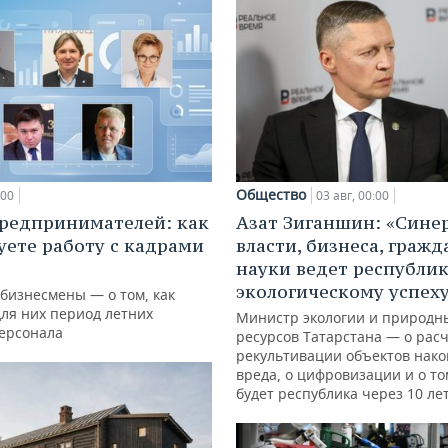
Общество
:00
03 авг, 00:00
редпринимателей: как
Азат Зиганшин: «Сине
уете работу с кадрами
власти, бизнеса, гражд
науки ведет республик
экологическому успех
 бизнесмены — о том, как
для них период летних
Министр экологии и природн
персонала
ресурсов Татарстана — о расч
рекультивации объектов нак
вреда, о цифровизации и о то
будет республика через 10 ле