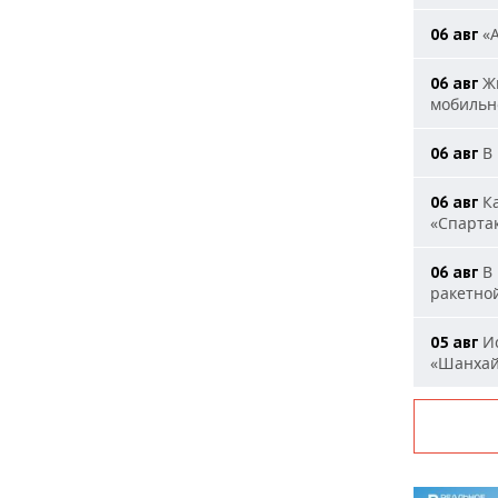
«А
06 авг
Жи
06 авг
мобильн
В 
06 авг
Ка
06 авг
«Спарта
В 
06 авг
ракетно
Ис
05 авг
«Шанха