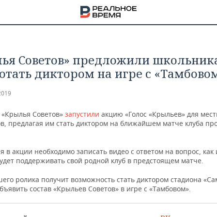
ья Советов» предложили школьник
отать диктором на игре с «Тамбово
2019
 «Крылья Советов»
запустили
акцию «Голос «Крыльев» для мес
в, предлагая им стать диктором на ближайшем матче клуба пр
я в акции необходимо записать видео с ответом на вопрос, как
будет поддерживать свой родной клуб в предстоящем матче.
шего ролика получит возможность стать диктором стадиона «С
бъявить состав «Крыльев Советов» в игре с «Тамбовом».
НА