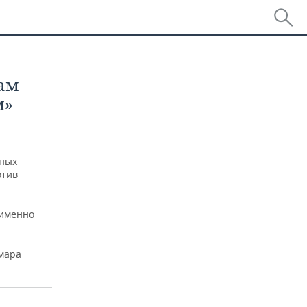
ам
м»
тных
отив
 именно
амара