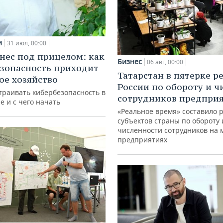
и
31 июл, 00:00
нес под прицелом: как
Бизнес
06 авг, 00:00
зопасность приходит
Татарстан в пятерке р
кое хозяйство
России по обороту и ч
траивать кибербезопасность в
сотрудников предпри
е и с чего начать
«Реальное время» составило 
субъектов страны по обороту 
численности сотрудников на 
предприятиях