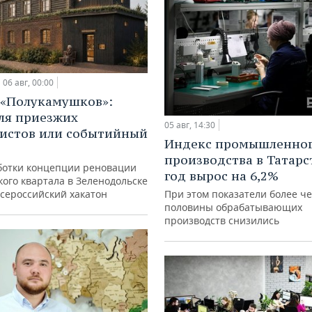
06 авг, 00:00
 «Полукамушков»:
ля приезжих
05 авг, 14:30
истов или событийный
Индекс промышленно
производства в Татарс
ботки концепции реновации
год вырос на 6,2%
ого квартала в Зеленодольске
всероссийский хакатон
При этом показатели более ч
половины обрабатывающих
производств снизились