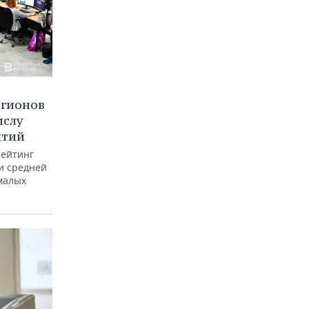
егионов
ислу
ятий
рейтинг
и средней
малых