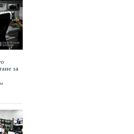
го
тане за
ем