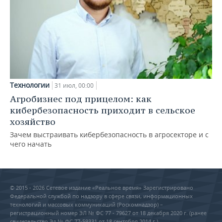
Технологии
31 июл, 00:00
Агробизнес под прицелом: как
кибербезопасность приходит в сельское
хозяйство
Зачем выстраивать кибербезопасность в агросекторе и с
чего начать
© 2015 - 2026 Сетевое издание «Реальное время» Зарегистрировано
Федеральной службой по надзору в сфере связи, информационных
технологий и массовых коммуникаций (Роскомнадзор) –
регистрационный номер ЭЛ № ФС 77 - 79627 от 18 декабря 2020 г. (ранее
свидетельство Эл № ФС 77-59331 от 18 сентября 2014 г.)