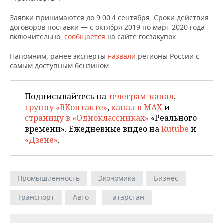
НЕФТЕХИМИЯ
Заявки принимаются до 9.00 4 сентября. Сроки действия
РОЗНИЧНАЯ ТОРГОВЛЯ
НОВОСТИ ТЕХНОЛОГИЙ
МЕРОПРИЯТИЯ
НЕФТЬ
договоров поставки — с октября 2019 по март 2020 года
включительно,
сообщается
на сайте госзакупок.
ТРАНСПОРТ
IT
НОВОСТИ МЕРОПРИЯТИЙ
СПОРТ
ОПК
Напомним, ранее эксперты
назвали
регионы России с
УСЛУГИ
МЕДИА
ВЫЕЗДНАЯ РЕДАКЦИЯ
НОВОСТИ СПОРТА
ОБЩЕСТВО
самым доступным бензином.
ЭНЕРГЕТИКА
ТЕЛЕКОММУНИКАЦИИ
БИЗНЕС-БРАНЧИ
ФУТБОЛ
НОВОСТИ ОБЩЕСТВА
ФОТОГАЛЕРЕЯ
Подписывайтесь на
телеграм-канал
,
группу «ВКонтакте»
,
канал в MAX
и
ONLINE-КОНФЕРЕНЦИИ
ХОККЕЙ
ВЛАСТЬ
СЮЖЕТЫ
страницу в «Одноклассниках»
«Реального
времени». Ежедневные видео на
Rutube
и
ОТКРЫТАЯ ЛЕКЦИЯ
БАСКЕТБОЛ
ИНФРАСТРУКТУРА
СПРАВОЧНИК
«Дзене»
.
ВОЛЕЙБОЛ
ИСТОРИЯ
СПИСОК ПЕРСОН
ПОЛНАЯ ВЕРСИЯ
Промышленность
Экономика
Бизнес
КИБЕРСПОРТ
КУЛЬТУРА
СПИСОК КОМПАНИЙ
Транспорт
Авто
Татарстан
ФИГУРНОЕ КАТАНИЕ
МЕДИЦИНА