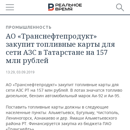
РЕГИОНЫ
ПРОМЫШЛЕННОСТЬ
АО «Транснефтепродукт»
БАШКОРТОСТАН
НОВОСТИ
закупит топливные карты для
ТАТАРСТАН
АНАЛИТИКА
сети АЗС в Татарстане на 157
млн рублей
УДМУРТИЯ
НОВОСТИ АНАЛИТИКИ
ЭКОНОМИКА
13:29, 03.09.2019
ДЕКЛАРАЦИИ О ДОХОДАХ
НОВОСТИ ЭКОНОМИКИ
ПРОМЫШЛЕННОСТЬ
АО «Транснефтепродукт» закупит топливные карты для
КОРОЛИ ГОСЗАКАЗА ПФО
ФИНАНСЫ
НОВОСТИ
НЕДВИЖИМОСТЬ
сети АЗС РТ на 157 млн рублей. В лотах значатся топливо
ПРОМЫШЛЕННОСТИ
дизельное, бензин автомобильный марок Аи-92 и Аи-95.
ВУЗЫ ТАТАРСТАНА
БАНКИ
НОВОСТИ НЕДВИЖИМОСТИ
АВТО
АГРОПРОМ
Поставить топливные карты должны в следующие
населенные пункты: Альметьевск, Бугульму, Чистополь,
КОМУ ПРИНАДЛЕЖАТ
БЮДЖЕТ
НОВОСТИ АВТО
БИЗНЕС
Лениногорск, Азнакаево и дер. Ямаши Альметьевского
ТОРГОВЫЕ ЦЕНТРЫ
МАШИНОСТРОЕНИЕ
ТАТАРСТАНА
района РТ. Финансируется закупка из бюджета ПАО
ИНВЕСТИЦИИ
НОВОСТИ БИЗНЕСА
ТЕХНОЛОГИИ
«Транснефть».