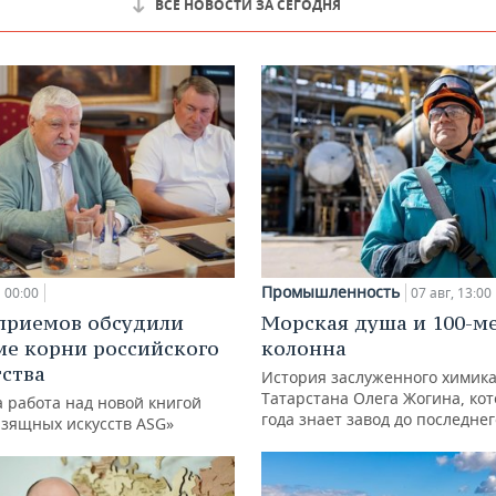
ВСЕ НОВОСТИ ЗА СЕГОДНЯ
Промышленность
00:00
07 авг, 13:00
приемов обсудили
Морская душа и 100-м
ие корни российского
колонна
ства
История заслуженного химик
Татарстана Олега Жогина, ко
 работа над новой книгой
года знает завод до последне
изящных искусств ASG»