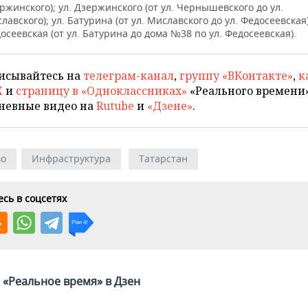
ржинского); ул. Дзержинского (от ул. Чернышевского до ул.
лавского); ул. Батурина (от ул. Миславского до ул. Федосеевская)
осеевская (от ул. Батурина до дома №38 по ул. Федосеевская).
исывайтесь на
телеграм-канал
,
группу «ВКонтакте»
,
к
X
и
страницу в «Одноклассниках»
«Реального времени»
невные видео на
Rutube
и
«Дзене»
.
во
Инфраструктура
Татарстан
сь в соцсетях
«Реальное время» в Дзен