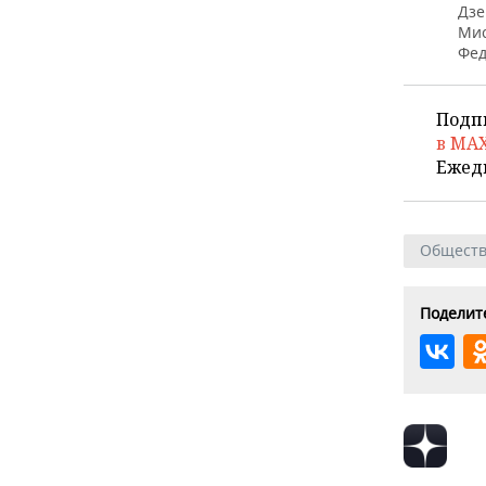
Дзе
Мис
Фед
Подп
в MA
Ежед
Общест
Поделите