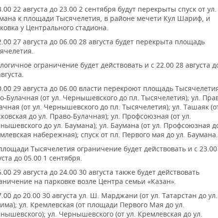
3.00 22 августа до 23.00 2 сентября будут перекрыты спуск от ул.
мана к площади Тысячелетия, в районе мечети Кул Шариф, и
ковка у Центрального стадиона.
2.00 27 августа до 06.00 28 августа будет перекрыта площадь
ячелетия.
логичное ограничение будет действовать и с 22.00 28 августа д
августа.
0.00 29 августа до 06.00 власти перекроют площадь Тысячелетия
о-Булачная (от ул. Чернышевского до пл. Тысячелетия); ул. Пра
ачная (от ул. Чернышевского до пл. Тысячелетия); ул. Ташаяк (от
ковская до ул. Право-Булачная); ул. Профсоюзная (от ул.
нышевского до ул. Баумана); ул. Баумана (от ул. Профсоюзная до
млевская набережная); спуск от пл. Первого мая до ул. Баумана.
площади Тысячелетия ограничение будет действовать и с 23.00
уста до 05.00 1 сентября.
5.00 29 августа до 24.00 30 августа также будет действовать
аничение на парковке возле Центра семьи «Казан».
7.00 до 20.00 30 августа ул. Ш. Марджани (от ул. Татарстан до ул.
има); ул. Кремлевская (от площади Первого Мая до ул.
нышевского); ул. Чернышевского (от ул. Кремлевская до ул.