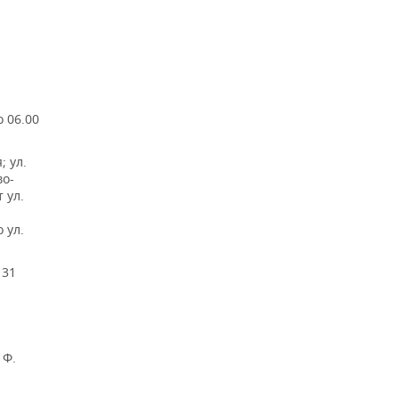
о 06.00
; ул.
во-
 ул.
 ул.
 31
 Ф.