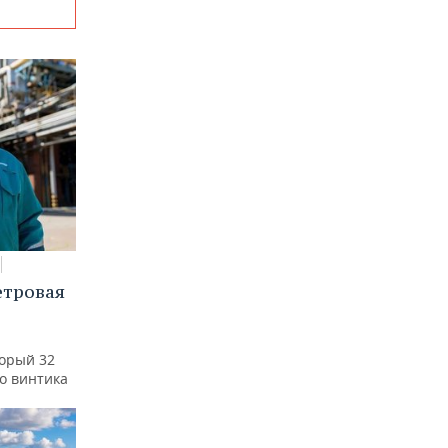
етровая
а
торый 32
го винтика