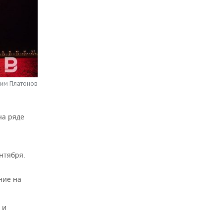
сим Платонов
на ряде
нтября.
ение на
 и