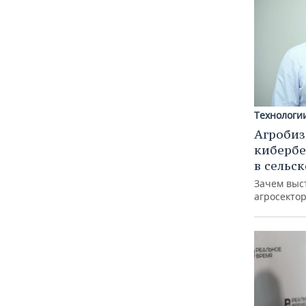
Технологи
Агробиз
кибербе
в сельс
Зачем выс
агросектор