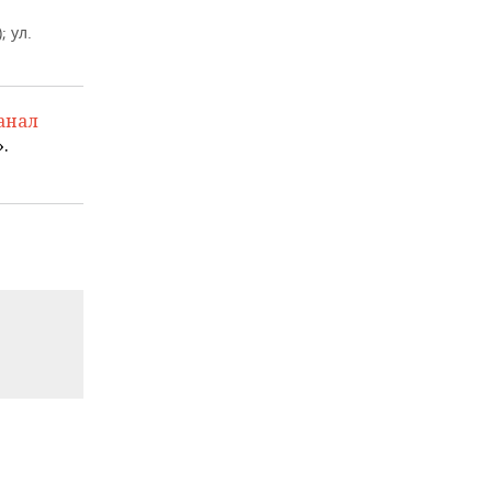
; ул.
анал
.