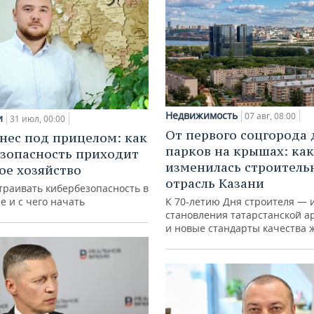
Недвижимость
07 авг, 08:00
и
31 июл, 00:00
От первого соцгорода 
нес под прицелом: как
парков на крышах: как
зопасность приходит
изменилась строитель
кое хозяйство
отрасль Казани
траивать кибербезопасность в
е и с чего начать
К 70-летию Дня строителя — 
становления татарстанской а
и новые стандарты качества 