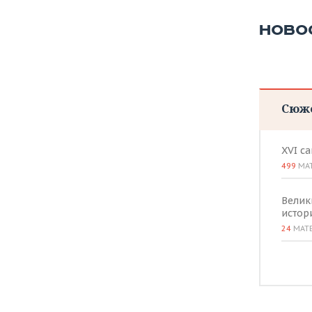
НОВО
Сюж
XVI с
499
МА
Велик
истор
24
МАТ