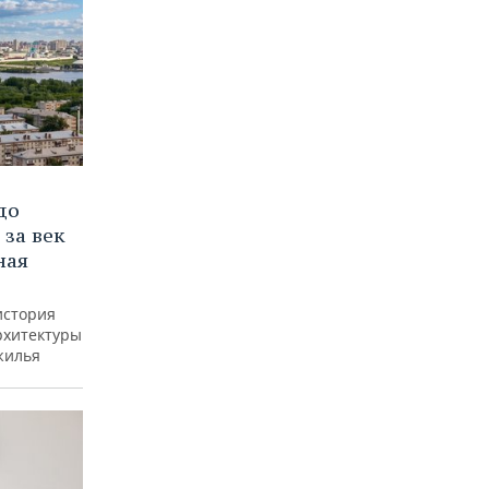
до
 за век
ная
история
рхитектуры
жилья