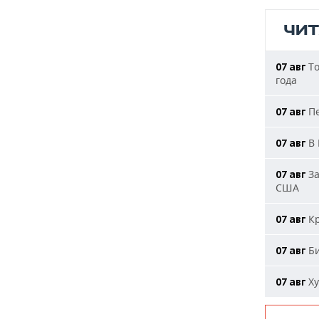
ЧИ
То
07 авг
года
Пе
07 авг
В 
07 авг
За
07 авг
США
Кр
07 авг
Би
07 авг
Ху
07 авг