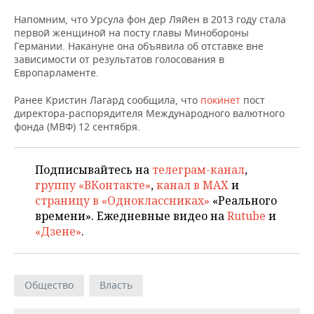
НЕФТЕХИМИЯ
Напомним, что Урсула фон дер Ляйен в 2013 году стала
РОЗНИЧНАЯ ТОРГОВЛЯ
НОВОСТИ ТЕХНОЛОГИЙ
МЕРОПРИЯТИЯ
первой женщиной на посту главы Минобороны
НЕФТЬ
Германии. Накануне она объявила об отставке вне
ТРАНСПОРТ
IT
НОВОСТИ МЕРОПРИЯТИЙ
СПОРТ
зависимости от результатов голосования в
ОПК
Европарламенте.
УСЛУГИ
МЕДИА
ВЫЕЗДНАЯ РЕДАКЦИЯ
НОВОСТИ СПОРТА
ОБЩЕСТВО
Ранее Кристин Лагард сообщила, что
покинет
пост
ЭНЕРГЕТИКА
директора-распорядителя Международного валютного
ТЕЛЕКОММУНИКАЦИИ
БИЗНЕС-БРАНЧИ
ФУТБОЛ
НОВОСТИ ОБЩЕСТВА
ФОТОГАЛЕРЕЯ
фонда (МВФ) 12 сентября.
ONLINE-КОНФЕРЕНЦИИ
ХОККЕЙ
ВЛАСТЬ
СЮЖЕТЫ
Подписывайтесь на
телеграм-канал
,
группу «ВКонтакте»
,
канал в MAX
и
ОТКРЫТАЯ ЛЕКЦИЯ
БАСКЕТБОЛ
ИНФРАСТРУКТУРА
СПРАВОЧНИК
страницу в «Одноклассниках»
«Реального
времени». Ежедневные видео на
Rutube
и
ВОЛЕЙБОЛ
ИСТОРИЯ
СПИСОК ПЕРСОН
ПОЛНАЯ ВЕРСИЯ
«Дзене»
.
КИБЕРСПОРТ
КУЛЬТУРА
СПИСОК КОМПАНИЙ
ФИГУРНОЕ КАТАНИЕ
МЕДИЦИНА
Общество
Власть