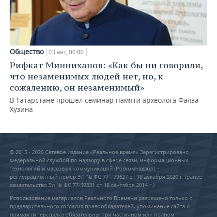
Общество
03 авг, 00:00
Рифкат Минниханов: «Как бы ни говорили,
что незаменимых людей нет, но, к
сожалению, он незаменимый»
В Татарстане прошел семинар памяти археолога Фаяза
Хузина
© 2015 - 2026 Сетевое издание «Реальное время» Зарегистрировано
Федеральной службой по надзору в сфере связи, информационных
технологий и массовых коммуникаций (Роскомнадзор) –
регистрационный номер ЭЛ № ФС 77 - 79627 от 18 декабря 2020 г. (ранее
свидетельство Эл № ФС 77-59331 от 18 сентября 2014 г.)
Использование материалов Реального Времени разрешено только с
предварительного согласия правообладателей, упоминание сайта и
прямая гиперссылка обязательны при частичном или полном