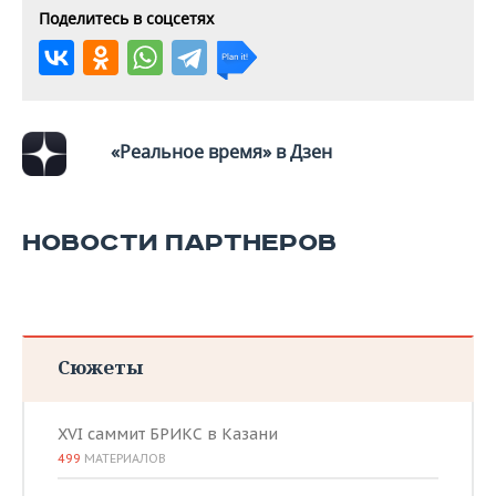
ВОДНЫЕ ВИДЫ СПОРТА
ОБРАЗОВАНИЕ
Поделитесь в соцсетях
ХОККЕЙ С МЯЧОМ
ПРОИСШЕСТВИЯ
«Реальное время» в Дзен
НОВОСТИ ПАРТНЕРОВ
Сюжеты
XVI саммит БРИКС в Казани
499
МАТЕРИАЛОВ