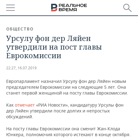
РЕГИОНЫ
ОБЩЕСТВО
Урсулу фон дер Ляйен
БАШКОРТОСТАН
НОВОСТИ
утвердили на пост главы
ТАТАРСТАН
АНАЛИТИКА
Еврокомиссии
УДМУРТИЯ
НОВОСТИ АНАЛИТИКИ
ЭКОНОМИКА
22:27, 16.07.2019
ДЕКЛАРАЦИИ О ДОХОДАХ
НОВОСТИ ЭКОНОМИКИ
ПРОМЫШЛЕННОСТЬ
Европарламент назначил Урсулу фон дер Ляйен новым
председателем Еврокомиссии на следующие 5 лет. Она
КОРОЛИ ГОСЗАКАЗА ПФО
ФИНАНСЫ
НОВОСТИ
НЕДВИЖИМОСТЬ
станет первой женщиной на посту главы Еврокомиссии.
ПРОМЫШЛЕННОСТИ
Как
отмечает
«РИА Новости», кандидатуру Урсулы фон
ВУЗЫ ТАТАРСТАНА
БАНКИ
НОВОСТИ НЕДВИЖИМОСТИ
АВТО
дер Ляйен утвердили после долгих и непростых
АГРОПРОМ
обсуждений.
КОМУ ПРИНАДЛЕЖАТ
БЮДЖЕТ
НОВОСТИ АВТО
БИЗНЕС
ТОРГОВЫЕ ЦЕНТРЫ
МАШИНОСТРОЕНИЕ
На посту главы Еврокомиссии она сменит Жан-Клода
ТАТАРСТАНА
Юнкера, полномочия которого истекают в конце октября.
ИНВЕСТИЦИИ
НОВОСТИ БИЗНЕСА
ТЕХНОЛОГИИ