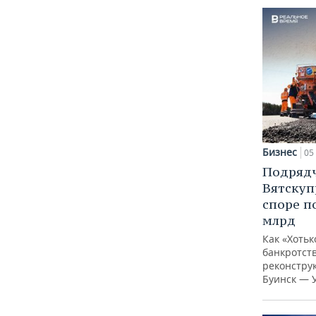
Бизнес
05 
Подрядч
Вятскуп
споре п
млрд
Как «Хотьк
банкротств
реконстру
Буинск — 