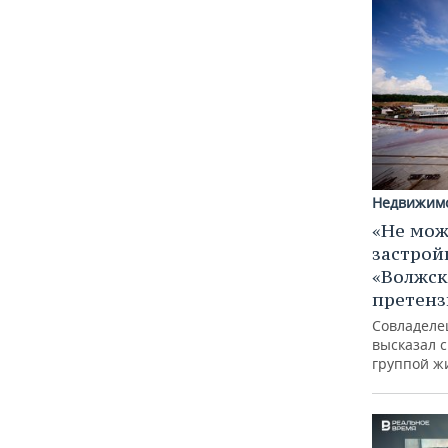
Недвижим
«Не мож
застрой
«Волжск
претен
Совладеле
высказал 
группой ж