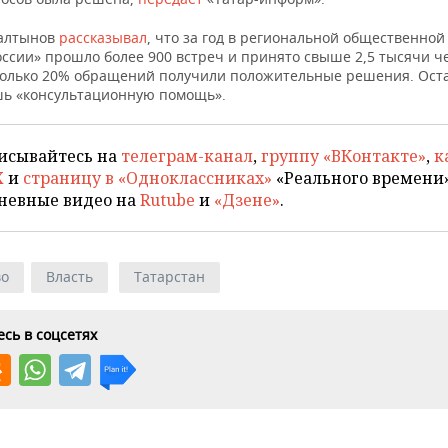
алтынов
рассказывал
, что за год в региональной общественно
ссии» прошло более 900 встреч и принято свыше 2,5 тысячи ч
только 20% обращений получили положительные решения. Ост
ь «консультационную помощь».
исывайтесь на
телеграм-канал
,
группу «ВКонтакте»
,
к
X
и
страницу в «Одноклассниках»
«Реального времени»
невные видео на
Rutube
и
«Дзене»
.
во
Власть
Татарстан
сь в соцсетях