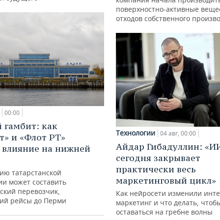
поверхностно-активные веще
отходов собственного произв
00:00
 гамбит: как
Технологии
04 авг, 00:00
т» и «Флот РТ»
Айдар Гибадуллин: «И
 влияние на нижней
сегодня закрывает
практически весь
ию татарстанской
маркетинговый цикл»
ии может составить
ский перевозчик,
Как нейросети изменили инте
ий рейсы до Перми
маркетинг и что делать, чтоб
оставаться на гребне волны