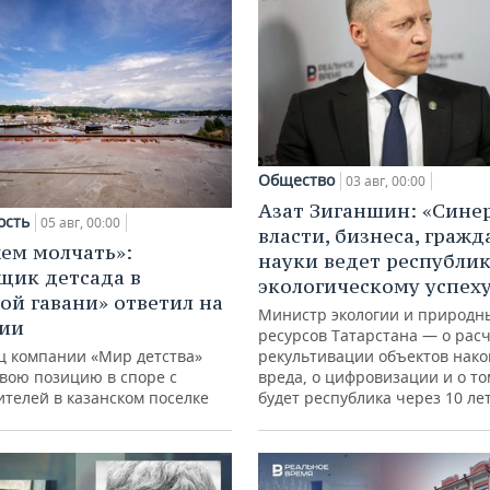
Общество
03 авг, 00:00
Азат Зиганшин: «Сине
ость
05 авг, 00:00
власти, бизнеса, гражд
ем молчать»:
науки ведет республик
щик детсада в
экологическому успех
ой гавани» ответил на
Министр экологии и природн
зии
ресурсов Татарстана — о расч
ц компании «Мир детства»
рекультивации объектов нак
свою позицию в споре с
вреда, о цифровизации и о то
ителей в казанском поселке
будет республика через 10 ле