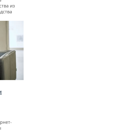
ства из
одства
И
рнет-
ы