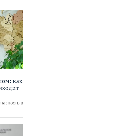
лом: как
иходит
пасность в