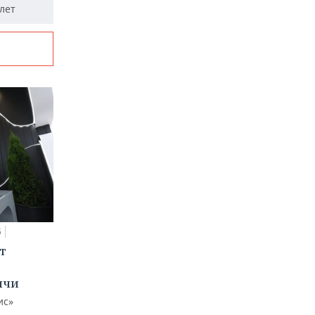
лет
5
т
ычи
ис»
ь