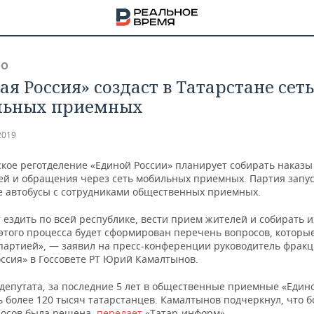
ВО
ая Россия» создаст в Татарстане сеть
льных приемных
2019
ское реготделение «Единой России» планирует собирать наказы
ей и обращения через сеть мобильных приемных. Партия запус
е автобусы с сотрудниками общественных приемных.
 ездить по всей республике, вести прием жителей и собирать и
этого процесса будет сформирован перечень вопросов, которые
партией», — заявил на пресс-конференции руководитель фрак
оссия» в Госсовете РТ Юрий Камалтынов.
НА
 депутата, за последние 5 лет в общественные приемные «Един
ь более 120 тысяч татарстанцев. Камалтынов подчеркнул, что 
росов была решена,
передает
«Татар-информ».