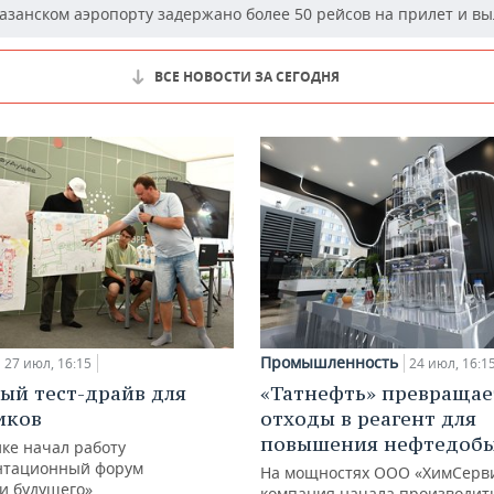
азанском аэропорту задержано более 50 рейсов на прилет и вы
ВСЕ НОВОСТИ ЗА СЕГОДНЯ
Промышленность
27 июл, 16:15
24 июл, 16:1
ый тест-драйв для
«Татнефть» превращае
иков
отходы в реагент для
повышения нефтедоб
ке начал работу
нтационный форум
На мощностях ООО «ХимСерв
и будущего»
компания начала производит