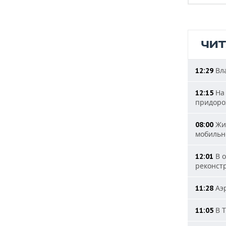
ЧИ
Вла
12:29
На 
12:15
придоро
Жит
08:00
мобильн
В о
12:01
реконст
Аэр
11:28
В Т
11:05