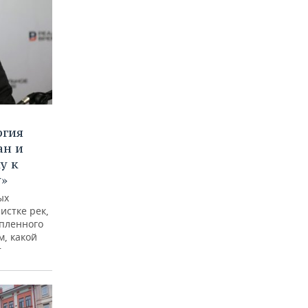
ргия
ан и
у к
у»
ых
истке рек,
опленного
м, какой
т