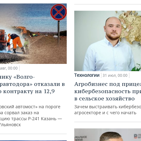
авг, 00:00
Технологии
31 июл, 00:00
ику «Волго-
равтодора» отказали в
Агробизнес под прице
о контракту на 12,9
кибербезопасность пр
в сельское хозяйство
овский автомост» на пороге
Зачем выстраивать кибербезо
а сорвал заказ на
агросекторе и с чего начать
кцию трассы Р‑241 Казань —
Ульяновск