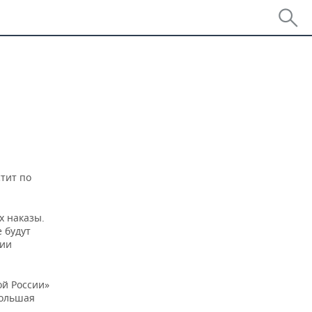
тит по
х наказы.
 будут
ции
ой России»
большая