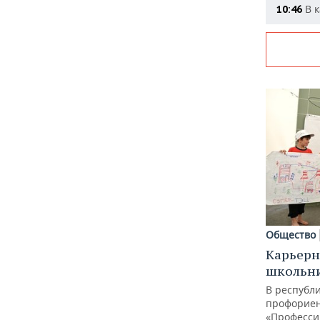
В к
10:46
Общество
Карьерн
школьн
В республи
профорие
«Професси