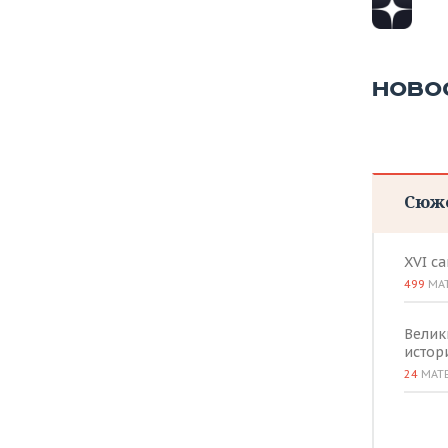
ВОДНЫЕ ВИДЫ СПОРТА
ОБРАЗОВАНИЕ
ХОККЕЙ С МЯЧОМ
ПРОИСШЕСТВИЯ
НОВО
Сюж
XVI с
499
МА
Велик
истор
24
МАТ