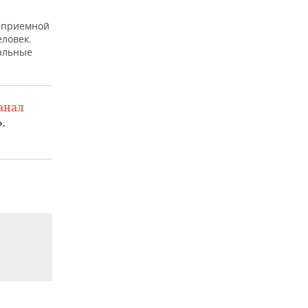
й приемной
еловек.
альные
анал
.