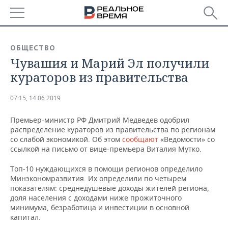
РЕГИОНЫ
ОБЩЕСТВО
Чувашия и Марий Эл получили
БАШКОРТОСТАН
НОВОСТИ
кураторов из правительства
ТАТАРСТАН
АНАЛИТИКА
07:15, 14.06.2019
УДМУРТИЯ
НОВОСТИ АНАЛИТИКИ
ЭКОНОМИКА
Премьер-министр РФ Дмитрий Медведев одобрил
распределение кураторов из правительства по регионам
ДЕКЛАРАЦИИ О ДОХОДАХ
НОВОСТИ ЭКОНОМИКИ
ПРОМЫШЛЕННОСТЬ
со слабой экономикой. Об этом
сообщают
«Ведомости» со
ссылкой на письмо от вице-премьера Виталия Мутко.
КОРОЛИ ГОСЗАКАЗА ПФО
ФИНАНСЫ
НОВОСТИ
НЕДВИЖИМОСТЬ
ПРОМЫШЛЕННОСТИ
Топ-10 нуждающихся в помощи регионов определило
ВУЗЫ ТАТАРСТАНА
БАНКИ
НОВОСТИ НЕДВИЖИМОСТИ
АВТО
Минэкономразвития. Их определили по четырем
АГРОПРОМ
показателям: среднедушевые доходы жителей региона,
доля населения с доходами ниже прожиточного
КОМУ ПРИНАДЛЕЖАТ
БЮДЖЕТ
НОВОСТИ АВТО
БИЗНЕС
минимума, безработица и инвестиции в основной
ТОРГОВЫЕ ЦЕНТРЫ
МАШИНОСТРОЕНИЕ
ТАТАРСТАНА
капитал.
ИНВЕСТИЦИИ
НОВОСТИ БИЗНЕСА
ТЕХНОЛОГИИ