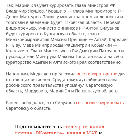
НЕФТЕХИМИЯ
Так, Марий Эл будет курировать глава Минстроя РФ
Владимир Якушев, Чувашию — глава Минпромторга РФ
РОЗНИЧНАЯ ТОРГОВЛЯ
НОВОСТИ ТЕХНОЛОГИЙ
МЕРОПРИЯТИЯ
НЕФТЬ
Денис Мантуров. Также у министра промышленности и
торговли в введении будет Псковская область. Первый
ТРАНСПОРТ
IT
НОВОСТИ МЕРОПРИЯТИЙ
СПОРТ
вице-премьер, министр финансов РФ Антон Силуанов
ОПК
будет курировать Курганскую область, глава
УСЛУГИ
МЕДИА
ВЫЕЗДНАЯ РЕДАКЦИЯ
НОВОСТИ СПОРТА
ОБЩЕСТВО
Минэкономразвития Максим Орешкин — Алтай, Карелию
ЭНЕРГЕТИКА
и Тыву, глава Минприроды РФ Дмитрий Кобылкин —
Калмыкию. Глава Минсельхоза РФ Дмитрий Патрушев и
ТЕЛЕКОММУНИКАЦИИ
БИЗНЕС-БРАНЧИ
ФУТБОЛ
НОВОСТИ ОБЩЕСТВА
ФОТОГАЛЕРЕЯ
руководитель Минтруда Максим Топилин взяли на себя
кураторство Адыгеи и Алтайского края соответственно.
ONLINE-КОНФЕРЕНЦИИ
ХОККЕЙ
ВЛАСТЬ
СЮЖЕТЫ
Напомним, Медведев предложил
ввести кураторство
для
отстающих регионов. Среди таких аутсайдеров глава
ОТКРЫТАЯ ЛЕКЦИЯ
БАСКЕТБОЛ
ИНФРАСТРУКТУРА
СПРАВОЧНИК
российского правительства упомянул Саратовскую
область, Мордовию, Марий Эл и Пензенскую область.
ВОЛЕЙБОЛ
ИСТОРИЯ
СПИСОК ПЕРСОН
ПОЛНАЯ ВЕРСИЯ
Ранее сообщалось, что Силуанов
согласился курировать
КИБЕРСПОРТ
КУЛЬТУРА
СПИСОК КОМПАНИЙ
Саратовскую область.
ФИГУРНОЕ КАТАНИЕ
МЕДИЦИНА
Подписывайтесь на
телеграм-канал
,
группу «ВКонтакте»
,
канал в MAX
и