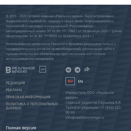
© 2015 - 2026 Сетевое издание «Реальное время» Зарегистрировано
Федеральной службой по надзору в сфере связи, информационных
технологий и массовых коммуникаций (Роскомнадзор) –
регистрационный номер ЭЛ № ФС 77 - 79627 от 18 декабря 2020 г. (ранее
свидетельство Эл № ФС 77-59331 от 18 сентября 2014 г.)
Использование материалов Реального Времени разрешено только с
предварительного согласия правообладателей, упоминание сайта и
прямая гиперссылка обязательны при частичном или полном
воспроизведении материалов.
18+
RU
EN
РЕДАКЦИЯ
РЕКЛАМА
Учредитель ООО «Реальное
ПРАВОВАЯ ИНФОРМАЦИЯ
время»
Главный редактор Саушина А.А.
ПОЛИТИКА О ПЕРСОНАЛЬНЫХ
Телефон редакции: +7 (843) 222-
ДАННЫХ
90-80
info@realnoevremya.ru
Полная версия