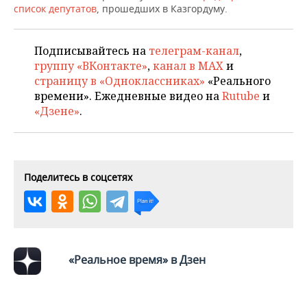
НЕФТЕХИМИЯ
список депутатов
, прошедших в Казгордуму.
РОЗНИЧНАЯ ТОРГОВЛЯ
НОВОСТИ ТЕХНОЛОГИЙ
МЕРОПРИЯТИЯ
НЕФТЬ
Подписывайтесь на
телеграм-канал
,
ТРАНСПОРТ
IT
НОВОСТИ МЕРОПРИЯТИЙ
СПОРТ
группу «ВКонтакте»
,
канал в MAX
и
ОПК
страницу в «Одноклассниках»
«Реального
УСЛУГИ
МЕДИА
ВЫЕЗДНАЯ РЕДАКЦИЯ
НОВОСТИ СПОРТА
ОБЩЕСТВО
времени». Ежедневные видео на
Rutube
и
ЭНЕРГЕТИКА
«Дзене»
.
ТЕЛЕКОММУНИКАЦИИ
БИЗНЕС-БРАНЧИ
ФУТБОЛ
НОВОСТИ ОБЩЕСТВА
ФОТОГАЛЕРЕЯ
ONLINE-КОНФЕРЕНЦИИ
ХОККЕЙ
ВЛАСТЬ
СЮЖЕТЫ
Поделитесь в соцсетях
ОТКРЫТАЯ ЛЕКЦИЯ
БАСКЕТБОЛ
ИНФРАСТРУКТУРА
СПРАВОЧНИК
ВОЛЕЙБОЛ
ИСТОРИЯ
СПИСОК ПЕРСОН
ПОЛНАЯ ВЕРСИЯ
КИБЕРСПОРТ
КУЛЬТУРА
СПИСОК КОМПАНИЙ
«Реальное время» в Дзен
ФИГУРНОЕ КАТАНИЕ
МЕДИЦИНА