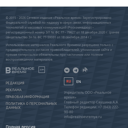
© 2015 - 2026 Сетевое издание «Реальное время» Зарегистрировано
Федеральной службой по надзору в сфере связи, информационных
технологий и массовых коммуникаций (Роскомнадзор) –
регистрационный номер ЭЛ № ФС 77 - 79627 от 18 декабря 2020 г. (ранее
свидетельство Эл № ФС 77-59331 от 18 сентября 2014 г.)
Использование материалов Реального Времени разрешено только с
предварительного согласия правообладателей, упоминание сайта и
прямая гиперссылка обязательны при частичном или полном
воспроизведении материалов.
18+
RU
EN
РЕДАКЦИЯ
РЕКЛАМА
Учредитель ООО «Реальное
ПРАВОВАЯ ИНФОРМАЦИЯ
время»
Главный редактор Саушина А.А.
ПОЛИТИКА О ПЕРСОНАЛЬНЫХ
Телефон редакции: +7 (843) 222-
ДАННЫХ
90-80
info@realnoevremya.ru
Полная версия