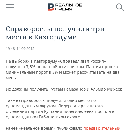
РЕГИОНЫ
Справороссы получили три
БАШКОРТОСТАН
НОВОСТИ
места в Казгордуме
ТАТАРСТАН
АНАЛИТИКА
19:48, 14.09.2015
УДМУРТИЯ
НОВОСТИ АНАЛИТИКИ
ЭКОНОМИКА
На выборах в Казгордуму «Справедливая Россия»
получила 7,5% по партийным спискам. Партия прошла
минимальный порог в 5% и может рассчитывать на два
ДЕКЛАРАЦИИ О ДОХОДАХ
НОВОСТИ ЭКОНОМИКИ
ПРОМЫШЛЕННОСТЬ
места.
КОРОЛИ ГОСЗАКАЗА ПФО
ФИНАНСЫ
НОВОСТИ
НЕДВИЖИМОСТЬ
Их должны получить Рустам Рамазанов и Альмир Михеев.
ПРОМЫШЛЕННОСТИ
Также справороссы получили одно место по
ВУЗЫ ТАТАРСТАНА
БАНКИ
НОВОСТИ НЕДВИЖИМОСТИ
АВТО
АГРОПРОМ
одномандатным округам. Лидер татарстанского
отделения партии Рушания Бильгильдеева прошла в
КОМУ ПРИНАДЛЕЖАТ
БЮДЖЕТ
НОВОСТИ АВТО
БИЗНЕС
одномандатном Габишевском округе.
ТОРГОВЫЕ ЦЕНТРЫ
МАШИНОСТРОЕНИЕ
ТАТАРСТАНА
ИНВЕСТИЦИИ
НОВОСТИ БИЗНЕСА
ТЕХНОЛОГИИ
Ранее «Реальное время» публиковало
предварительный