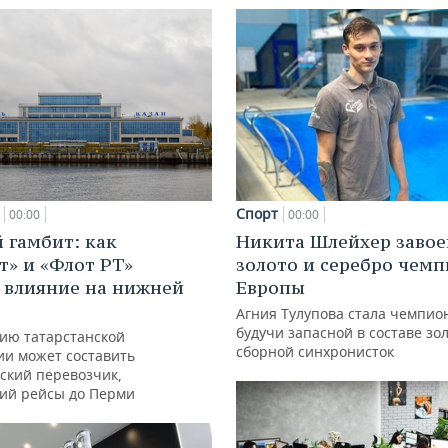
Спорт
00:00
00:00
 гамбит: как
Никита Шлейхер завое
т» и «Флот РТ»
золото и серебро чем
 влияние на нижней
Европы
Агния Тулупова стала чемпио
будучи запасной в составе зо
ию татарстанской
сборной синхронисток
ии может составить
ский перевозчик,
ий рейсы до Перми