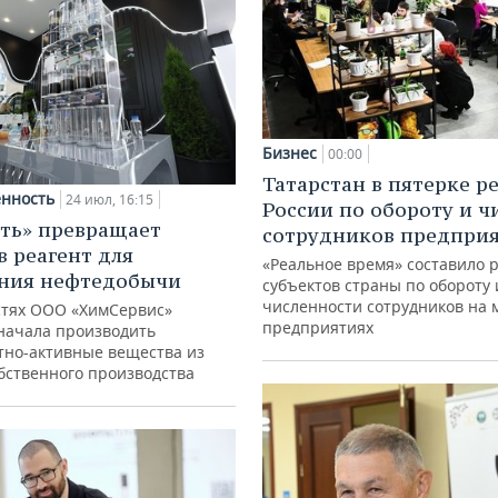
Бизнес
00:00
Татарстан в пятерке р
нность
24 июл, 16:15
России по обороту и ч
ть» превращает
сотрудников предпри
в реагент для
«Реальное время» составило 
ния нефтедобычи
субъектов страны по обороту 
численности сотрудников на 
тях ООО «ХимСервис»
предприятиях
начала производить
тно-активные вещества из
обственного производства