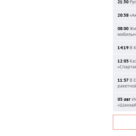
Рус
21:30
«Ак
20:38
Жит
08:00
мобильн
В К
14:19
Каз
12:05
«Спарта
В Е
11:57
ракетно
Ис
05 авг
«Шанха