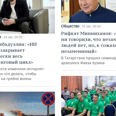
Общество
03 авг, 00:00
Рифкат Минниханов: «
и
04 авг, 00:00
ни говорили, что нез
ибадуллин: «ИИ
людей нет, но, к сожал
 закрывает
незаменимый»
ески весь
В Татарстане прошел семина
нговый цикл»
археолога Фаяза Хузина
сети изменили интернет-
и что делать, чтобы
 на гребне волны