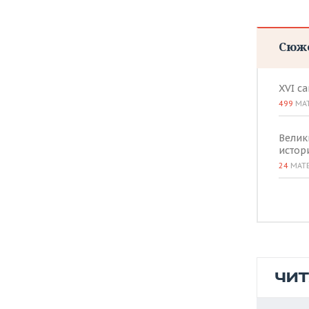
Сюж
XVI с
499
МА
Велик
истор
24
МАТ
ЧИ