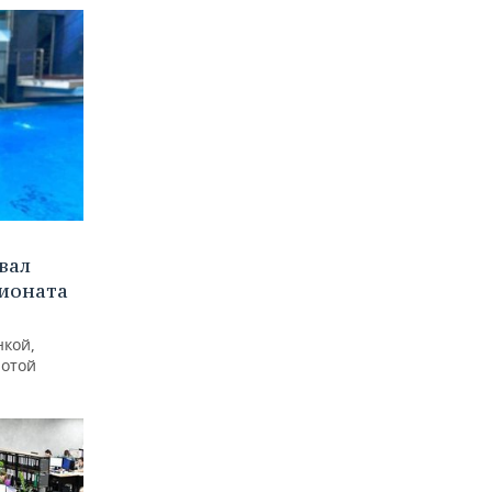
вал
пионата
нкой,
лотой