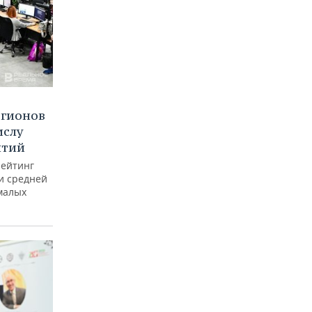
егионов
ислу
ятий
рейтинг
и средней
малых