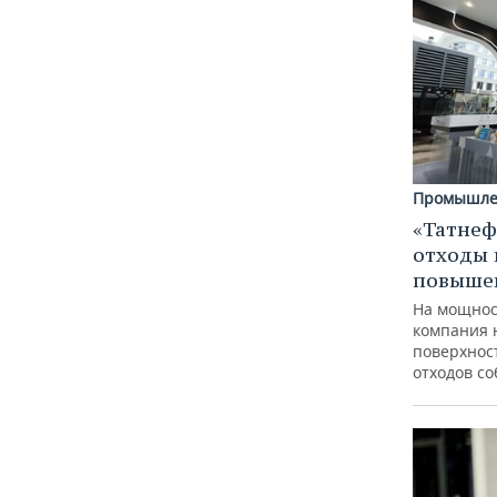
Промышле
«Татнеф
отходы 
повыше
На мощнос
компания 
поверхнос
отходов с