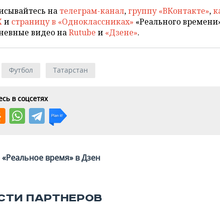
исывайтесь на
телеграм-канал
,
группу «ВКонтакте»
,
к
X
и
страницу в «Одноклассниках»
«Реального времени»
невные видео на
Rutube
и
«Дзене»
.
Футбол
Татарстан
сь в соцсетях
«Реальное время» в Дзен
СТИ ПАРТНЕРОВ