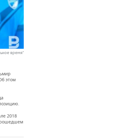
льное время"
льмир
Об этом
да
 позицию.
але 2018
 прошедшем