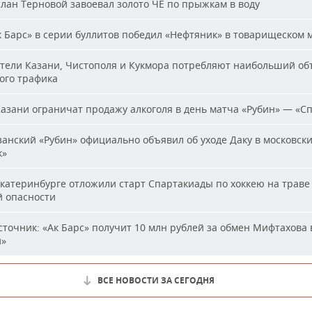
лан Терновой завоевал золото ЧЕ по прыжкам в воду
 Барс» в серии буллитов победил «Нефтяник» в товарищеском 
ели Казани, Чистополя и Кукмора потребляют наибольший об
ого трафика
азани ограничат продажу алкоголя в день матча «Рубин» — «С
анский «Рубин» официально объявил об уходе Даку в московск
к»
катеринбурге отложили старт Спартакиады по хоккею на траве 
й опасности
точник: «Ак Барс» получит 10 млн рублей за обмен Мифтахова 
й»
ВСЕ НОВОСТИ ЗА СЕГОДНЯ