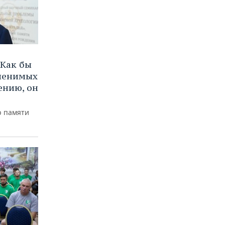
Как бы
аменимых
ению, он
р памяти