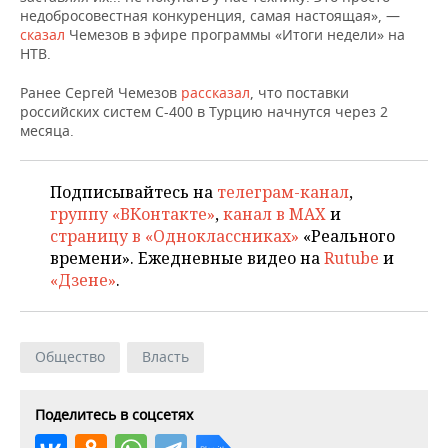
НЕФТЕХИМИЯ
недобросовестная конкуренция, самая настоящая», —
сказал
Чемезов в эфире программы «Итоги недели» на
РОЗНИЧНАЯ ТОРГОВЛЯ
НОВОСТИ ТЕХНОЛОГИЙ
МЕРОПРИЯТИЯ
НЕФТЬ
НТВ.
ТРАНСПОРТ
IT
НОВОСТИ МЕРОПРИЯТИЙ
СПОРТ
Ранее Сергей Чемезов
рассказал
, что поставки
ОПК
российских систем С-400 в Турцию начнутся через 2
УСЛУГИ
МЕДИА
ВЫЕЗДНАЯ РЕДАКЦИЯ
НОВОСТИ СПОРТА
ОБЩЕСТВО
месяца.
ЭНЕРГЕТИКА
ТЕЛЕКОММУНИКАЦИИ
БИЗНЕС-БРАНЧИ
ФУТБОЛ
НОВОСТИ ОБЩЕСТВА
ФОТОГАЛЕРЕЯ
Подписывайтесь на
телеграм-канал
,
группу «ВКонтакте»
,
канал в MAX
и
ONLINE-КОНФЕРЕНЦИИ
ХОККЕЙ
ВЛАСТЬ
СЮЖЕТЫ
страницу в «Одноклассниках»
«Реального
времени». Ежедневные видео на
Rutube
и
ОТКРЫТАЯ ЛЕКЦИЯ
БАСКЕТБОЛ
ИНФРАСТРУКТУРА
СПРАВОЧНИК
«Дзене»
.
ВОЛЕЙБОЛ
ИСТОРИЯ
СПИСОК ПЕРСОН
ПОЛНАЯ ВЕРСИЯ
Общество
Власть
КИБЕРСПОРТ
КУЛЬТУРА
СПИСОК КОМПАНИЙ
ФИГУРНОЕ КАТАНИЕ
МЕДИЦИНА
Поделитесь в соцсетях