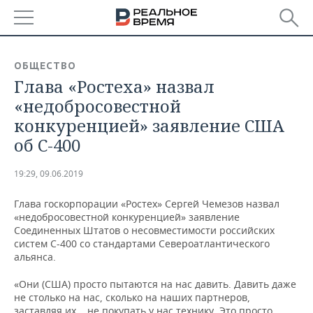
РЕГИОНЫ
ОБЩЕСТВО
Глава «Ростеха» назвал
БАШКОРТОСТАН
НОВОСТИ
«недобросовестной
ТАТАРСТАН
АНАЛИТИКА
конкуренцией» заявление США
об С-400
УДМУРТИЯ
НОВОСТИ АНАЛИТИКИ
ЭКОНОМИКА
19:29, 09.06.2019
ДЕКЛАРАЦИИ О ДОХОДАХ
НОВОСТИ ЭКОНОМИКИ
ПРОМЫШЛЕННОСТЬ
Глава госкорпорации «Ростех» Сергей Чемезов назвал
КОРОЛИ ГОСЗАКАЗА ПФО
ФИНАНСЫ
НОВОСТИ
НЕДВИЖИМОСТЬ
«недобросовестной конкуренцией» заявление
ПРОМЫШЛЕННОСТИ
Соединенных Штатов о несовместимости российских
ВУЗЫ ТАТАРСТАНА
БАНКИ
НОВОСТИ НЕДВИЖИМОСТИ
АВТО
систем С-400 со стандартами Североатлантического
АГРОПРОМ
альянса.
КОМУ ПРИНАДЛЕЖАТ
БЮДЖЕТ
НОВОСТИ АВТО
БИЗНЕС
«Они (США) просто пытаются на нас давить. Давить даже
ТОРГОВЫЕ ЦЕНТРЫ
МАШИНОСТРОЕНИЕ
ТАТАРСТАНА
не столько на нас, сколько на наших партнеров,
ИНВЕСТИЦИИ
НОВОСТИ БИЗНЕСА
ТЕХНОЛОГИИ
заставляя их... не покупать у нас технику. Это просто