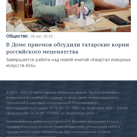
Общество
08 авг, 00:00
В Доме приемов обсудили татарские корни
российского меценатства
Завершается работа над новой книгой «Квартал изящных
искусств ASG»
© 2015 - 2026 Сетевое издание «Реальное время» Зарегистрировано
Федеральной службой по надзору в сфере связи, информационных
технологий и массовых коммуникаций (Роскомнадзор) –
регистрационный номер ЭЛ № ФС 77 - 79627 от 18 декабря 2020 г. (ранее
свидетельство Эл № ФС 77-59331 от 18 сентября 2014 г.)
Использование материалов Реального Времени разрешено только с
предварительного согласия правообладателей, упоминание сайта и
прямая гиперссылка обязательны при частичном или полном
воспроизведении материалов.