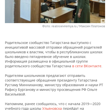
НЕФТЕХИМИЯ
РОЗНИЧНАЯ ТОРГОВЛЯ
НОВОСТИ ТЕХНОЛОГИЙ
МЕРОПРИЯТИЯ
НЕФТЬ
ТРАНСПОРТ
IT
НОВОСТИ МЕРОПРИЯТИЙ
СПОРТ
ОПК
Фото: realnoevremya.ru / Максим Платонов
УСЛУГИ
МЕДИА
ВЫЕЗДНАЯ РЕДАКЦИЯ
НОВОСТИ СПОРТА
ОБЩЕСТВО
ЭНЕРГЕТИКА
Родительское сообщество Татарстана выступило с
ТЕЛЕКОММУНИКАЦИИ
БИЗНЕС-БРАНЧИ
ФУТБОЛ
НОВОСТИ ОБЩЕСТВА
ФОТОГАЛЕРЕЯ
инициативой массовой отправки обращений родителей
школьников к властям, чтобы в республиканских школах
ONLINE-КОНФЕРЕНЦИИ
ХОККЕЙ
ВЛАСТЬ
СЮЖЕТЫ
было введено пятидневное обучение в школах.
Информация размещена в официальной группе
ОТКРЫТАЯ ЛЕКЦИЯ
БАСКЕТБОЛ
ИНФРАСТРУКТУРА
СПРАВОЧНИК
родительского сообщества Татарстана
в сети ВКонтакте
.
Родителям школьников предлагают отправить
ВОЛЕЙБОЛ
ИСТОРИЯ
СПИСОК ПЕРСОН
ПОЛНАЯ ВЕРСИЯ
соответствующие обращения президенту Татарстана
Рустаму Минниханову, министру образования и науки РТ
КИБЕРСПОРТ
КУЛЬТУРА
СПИСОК КОМПАНИЙ
Рафису Бурганову и министру просвещения РФ Ольге
Васильевой.
ФИГУРНОЕ КАТАНИЕ
МЕДИЦИНА
Напомним, ранее сообщалось, что с начала 2019—2020
учебного года школы
Ульяновска
перейдут на