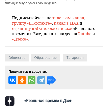
ВОДНЫЕ ВИДЫ СПОРТА
ОБРАЗОВАНИЕ
пятидневную учебную неделю.
ХОККЕЙ С МЯЧОМ
ПРОИСШЕСТВИЯ
Подписывайтесь на
телеграм-канал
,
группу «ВКонтакте»
,
канал в MAX
и
страницу в «Одноклассниках»
«Реального
времени». Ежедневные видео на
Rutube
и
«Дзене»
.
Общество
Образование
Татарстан
Поделитесь в соцсетях
«Реальное время» в Дзен