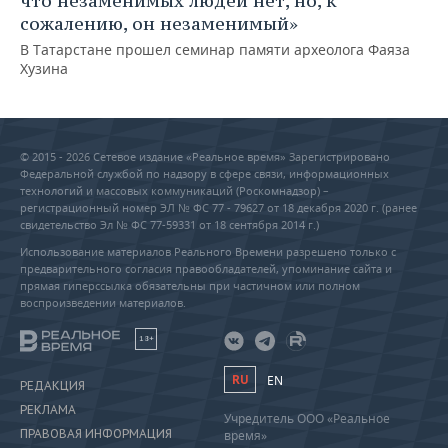
что незаменимых людей нет, но, к
сожалению, он незаменимый»
В Татарстане прошел семинар памяти археолога Фаяза
Хузина
© 2015 - 2026 Сетевое издание «Реальное время» Зарегистрировано
Федеральной службой по надзору в сфере связи, информационных
технологий и массовых коммуникаций (Роскомнадзор) –
регистрационный номер ЭЛ № ФС 77 - 79627 от 18 декабря 2020 г. (ранее
свидетельство Эл № ФС 77-59331 от 18 сентября 2014 г.)
Использование материалов Реального Времени разрешено только с
предварительного согласия правообладателей, упоминание сайта и
прямая гиперссылка обязательны при частичном или полном
воспроизведении материалов.
18+
RU
EN
РЕДАКЦИЯ
РЕКЛАМА
Учредитель ООО «Реальное
ПРАВОВАЯ ИНФОРМАЦИЯ
время»