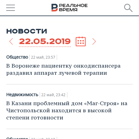
РЕГИОНЫ
НОВОСТИ
БАШКОРТОСТАН
НОВОСТИ
22.05.2019
ТАТАРСТАН
АНАЛИТИКА
Общество
22 май, 23:57
УДМУРТИЯ
НОВОСТИ АНАЛИТИКИ
ЭКОНОМИКА
В Воронеже пациентку онкодиспансера
раздавил аппарат лучевой терапии
ДЕКЛАРАЦИИ О ДОХОДАХ
НОВОСТИ ЭКОНОМИКИ
ПРОМЫШЛЕННОСТЬ
КОРОЛИ ГОСЗАКАЗА ПФО
ФИНАНСЫ
НОВОСТИ
НЕДВИЖИМОСТЬ
Недвижимость
22 май, 23:42
ПРОМЫШЛЕННОСТИ
В Казани проблемный дом «Маг-Строя» на
ВУЗЫ ТАТАРСТАНА
БАНКИ
НОВОСТИ НЕДВИЖИМОСТИ
АВТО
Чистопольской находится в высокой
АГРОПРОМ
степени готовности
КОМУ ПРИНАДЛЕЖАТ
БЮДЖЕТ
НОВОСТИ АВТО
БИЗНЕС
ТОРГОВЫЕ ЦЕНТРЫ
МАШИНОСТРОЕНИЕ
ТАТАРСТАНА
ИНВЕСТИЦИИ
НОВОСТИ БИЗНЕСА
ТЕХНОЛОГИИ