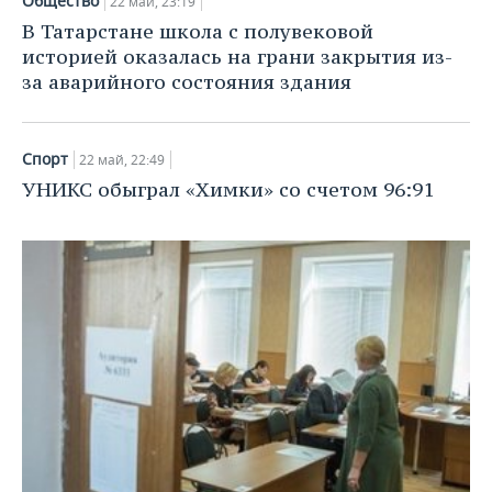
Общество
22 май, 23:19
НЕФТЕХИМИЯ
В Татарстане школа с полувековой
РОЗНИЧНАЯ ТОРГОВЛЯ
НОВОСТИ ТЕХНОЛОГИЙ
МЕРОПРИЯТИЯ
историей оказалась на грани закрытия из-
НЕФТЬ
за аварийного состояния здания
ТРАНСПОРТ
IT
НОВОСТИ МЕРОПРИЯТИЙ
СПОРТ
ОПК
УСЛУГИ
МЕДИА
ВЫЕЗДНАЯ РЕДАКЦИЯ
НОВОСТИ СПОРТА
ОБЩЕСТВО
ЭНЕРГЕТИКА
Спорт
22 май, 22:49
УНИКС обыграл «Химки» со счетом 96:91
ТЕЛЕКОММУНИКАЦИИ
БИЗНЕС-БРАНЧИ
ФУТБОЛ
НОВОСТИ ОБЩЕСТВА
ФОТОГАЛЕРЕЯ
ONLINE-КОНФЕРЕНЦИИ
ХОККЕЙ
ВЛАСТЬ
СЮЖЕТЫ
ОТКРЫТАЯ ЛЕКЦИЯ
БАСКЕТБОЛ
ИНФРАСТРУКТУРА
СПРАВОЧНИК
ВОЛЕЙБОЛ
ИСТОРИЯ
СПИСОК ПЕРСОН
ПОЛНАЯ ВЕРСИЯ
КИБЕРСПОРТ
КУЛЬТУРА
СПИСОК КОМПАНИЙ
ФИГУРНОЕ КАТАНИЕ
МЕДИЦИНА