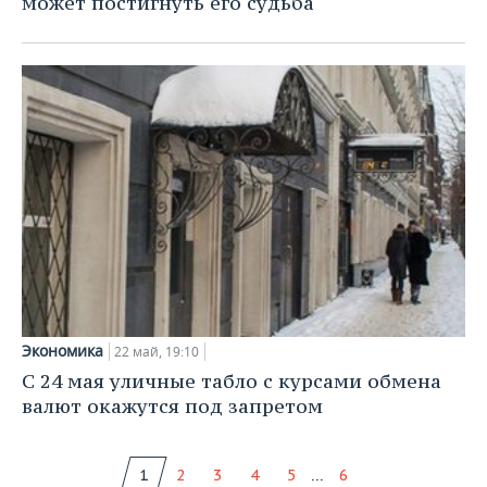
может постигнуть его судьба
Экономика
22 май, 19:10
С 24 мая уличные табло с курсами обмена
валют окажутся под запретом
...
1
2
3
4
5
6