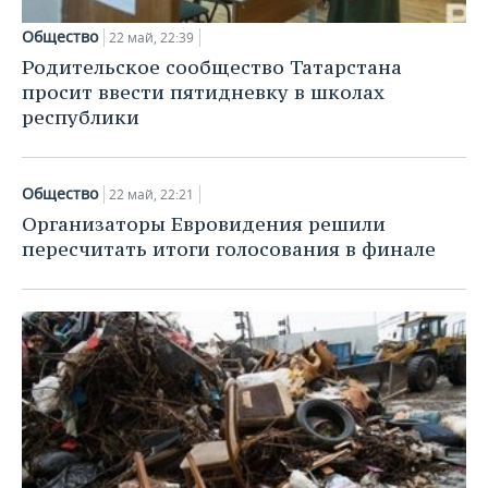
ВОДНЫЕ ВИДЫ СПОРТА
ОБРАЗОВАНИЕ
Общество
22 май, 22:39
ХОККЕЙ С МЯЧОМ
ПРОИСШЕСТВИЯ
Родительское сообщество Татарстана
просит ввести пятидневку в школах
республики
Общество
22 май, 22:21
Организаторы Евровидения решили
пересчитать итоги голосования в финале