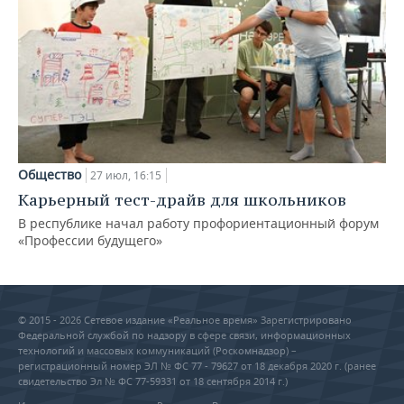
Общество
27 июл, 16:15
Карьерный тест-драйв для школьников
В республике начал работу профориентационный форум
«Профессии будущего»
© 2015 - 2026 Сетевое издание «Реальное время» Зарегистрировано
Федеральной службой по надзору в сфере связи, информационных
технологий и массовых коммуникаций (Роскомнадзор) –
регистрационный номер ЭЛ № ФС 77 - 79627 от 18 декабря 2020 г. (ранее
свидетельство Эл № ФС 77-59331 от 18 сентября 2014 г.)