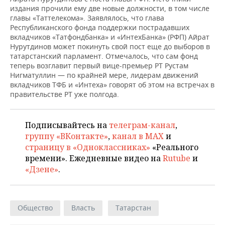
НЕФТЕХИМИЯ
издания прочили ему две новые должности, в том числе
главы «Таттелекома». Заявлялось, что глава
РОЗНИЧНАЯ ТОРГОВЛЯ
НОВОСТИ ТЕХНОЛОГИЙ
МЕРОПРИЯТИЯ
НЕФТЬ
Республиканского фонда поддержки пострадавших
вкладчиков «Татфондбанка» и «ИнтехБанка» (РФП) Айрат
ТРАНСПОРТ
IT
НОВОСТИ МЕРОПРИЯТИЙ
СПОРТ
Нурутдинов может покинуть свой пост еще до выборов в
ОПК
татарстанский парламент. Отмечалось, что сам фонд
УСЛУГИ
МЕДИА
ВЫЕЗДНАЯ РЕДАКЦИЯ
НОВОСТИ СПОРТА
ОБЩЕСТВО
теперь возглавит первый вице-премьер РТ Рустам
ЭНЕРГЕТИКА
Нигматуллин — по крайней мере, лидерам движений
вкладчиков ТФБ и «Интеха» говорят об этом на встречах в
ТЕЛЕКОММУНИКАЦИИ
БИЗНЕС-БРАНЧИ
ФУТБОЛ
НОВОСТИ ОБЩЕСТВА
ФОТОГАЛЕРЕЯ
правительстве РТ уже полгода.
ONLINE-КОНФЕРЕНЦИИ
ХОККЕЙ
ВЛАСТЬ
СЮЖЕТЫ
Подписывайтесь на
телеграм-канал
,
ОТКРЫТАЯ ЛЕКЦИЯ
БАСКЕТБОЛ
ИНФРАСТРУКТУРА
СПРАВОЧНИК
группу «ВКонтакте»
,
канал в MAX
и
страницу в «Одноклассниках»
«Реального
ВОЛЕЙБОЛ
ИСТОРИЯ
СПИСОК ПЕРСОН
ПОЛНАЯ ВЕРСИЯ
времени». Ежедневные видео на
Rutube
и
«Дзене»
.
КИБЕРСПОРТ
КУЛЬТУРА
СПИСОК КОМПАНИЙ
ФИГУРНОЕ КАТАНИЕ
МЕДИЦИНА
Общество
Власть
Татарстан