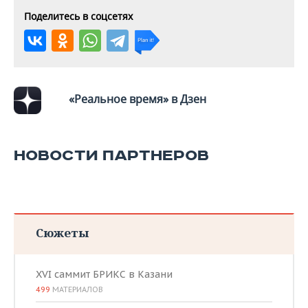
ВОДНЫЕ ВИДЫ СПОРТА
ОБРАЗОВАНИЕ
Поделитесь в соцсетях
ХОККЕЙ С МЯЧОМ
ПРОИСШЕСТВИЯ
«Реальное время» в Дзен
НОВОСТИ ПАРТНЕРОВ
Сюжеты
XVI саммит БРИКС в Казани
499
МАТЕРИАЛОВ