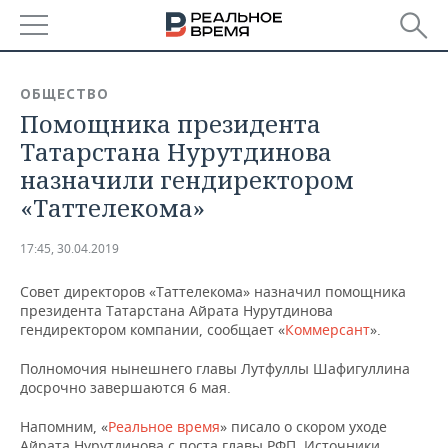
РЕГИОНЫ
ОБЩЕСТВО
Помощника президента
БАШКОРТОСТАН
НОВОСТИ
Татарстана Нурутдинова
ТАТАРСТАН
АНАЛИТИКА
назначили гендиректором
«Таттелекома»
УДМУРТИЯ
НОВОСТИ АНАЛИТИКИ
ЭКОНОМИКА
17:45, 30.04.2019
ДЕКЛАРАЦИИ О ДОХОДАХ
НОВОСТИ ЭКОНОМИКИ
ПРОМЫШЛЕННОСТЬ
Совет директоров «Таттелекома» назначил помощника
КОРОЛИ ГОСЗАКАЗА ПФО
ФИНАНСЫ
НОВОСТИ
НЕДВИЖИМОСТЬ
президента Татарстана Айрата Нурутдинова
ПРОМЫШЛЕННОСТИ
гендиректором компании, сообщает «
Коммерсант
».
ВУЗЫ ТАТАРСТАНА
БАНКИ
НОВОСТИ НЕДВИЖИМОСТИ
АВТО
АГРОПРОМ
Полномочия нынешнего главы Лутфуллы Шафигуллина
досрочно завершаются 6 мая.
КОМУ ПРИНАДЛЕЖАТ
БЮДЖЕТ
НОВОСТИ АВТО
БИЗНЕС
ТОРГОВЫЕ ЦЕНТРЫ
МАШИНОСТРОЕНИЕ
ТАТАРСТАНА
Напомним, «
Реальное время
» писало о скором уходе
ИНВЕСТИЦИИ
НОВОСТИ БИЗНЕСА
ТЕХНОЛОГИИ
Айрата Нурутдинова с поста главы РФП. Источники