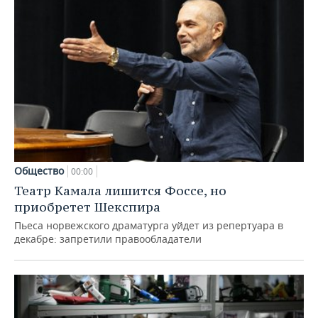
Общество
00:00
Театр Камала лишится Фоссе, но
приобретет Шекспира
Пьеса норвежского драматурга уйдет из репертуара в
декабре: запретили правообладатели